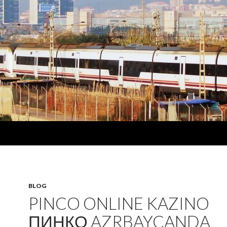
BLOG
PINCO ONLINE KAZINO
ПИНКО AZRBAYCANDA