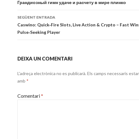
per
Грандиозный гимн удаче и расчету в мире плинко
les
SEGÜENT ENTRADA
entrades
Caswino: Quick‑Fire Slots, Live Action & Crypto – Fast Win
Pulse‑Seeking Player
DEIXA UN COMENTARI
L'adreça electrònica no es publicarà.
Els camps necessaris esta
amb
*
Comentari
*