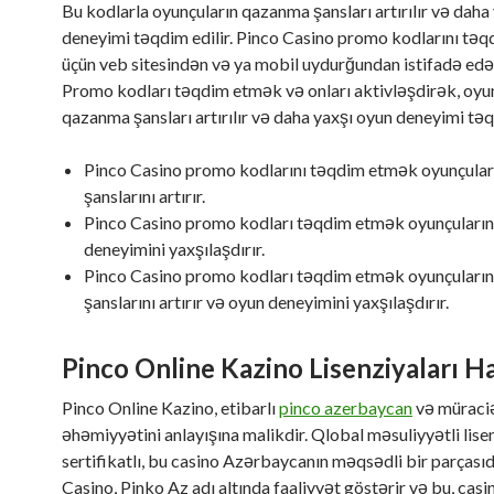
Bu kodlarla oyunçuların qazanma şansları artırılır və daha
deneyimi təqdim edilir. Pinco Casino promo kodlarını tə
üçün veb sitesindən və ya mobil uydurğundan istifadə edə 
Promo kodları təqdim etmək və onları aktivləşdirək, oyu
qazanma şansları artırılır və daha yaxşı oyun deneyimi təqd
Pinco Casino promo kodlarını təqdim etmək oyunçula
şanslarını artırır.
Pinco Casino promo kodları təqdim etmək oyunçuların
deneyimini yaxşılaşdırır.
Pinco Casino promo kodları təqdim etmək oyunçuları
şanslarını artırır və oyun deneyimini yaxşılaşdırır.
Pinco Online Kazino Lisenziyaları 
Pinco Online Kazino, etibarlı
pinco azerbaycan
və müraciə
əhəmiyyətini anlayışına malikdir. Qlobal məsuliyyətli lisen
sertifikatlı, bu casino Azərbaycanın məqsədli bir parçasıd
Casino, Pinko Az adı altında faaliyyət göstərir və bu, casi