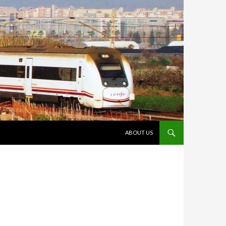
VÉS AL CONTINGUT
ABOUT US