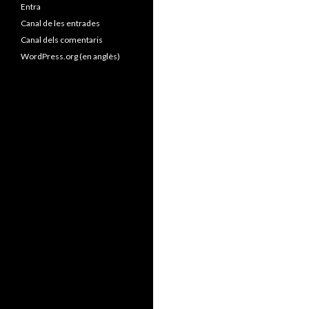
Entra
Canal de les entrades
Canal dels comentaris
WordPress.org (en anglès)