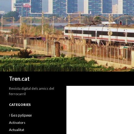
Cerca
Tren.cat
Revista digital dels amics del
ferrocarril
CATEGORIES
! Без рубрики
Activators
Actualitat