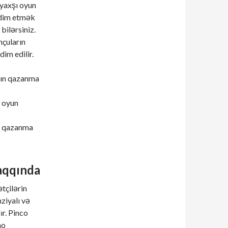
 yaxşı oyun
qdim etmək
bilərsiniz.
nçuların
im edilir.
rın qazanma
 oyun
n qazanma
Haqqında
tçilərin
ziyalı və
ır. Pinco
no