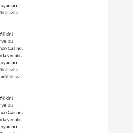
n oyunları
ükəsizlik
ilikini
r və bu
Pinco Casino,
da yer alır.
n oyunları
ükəsizlik
xfilikli və
ilikini
r və bu
Pinco Casino,
da yer alır.
n oyunları