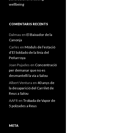
wellbeing
COMENTARIS RECENTS
Dalmau
en
El Baixador de la
Canonja
Carles
en
Mòduls de l’estació
d’El Soldado de la línia del
Peñarroya
Joan Pujades
en
Concentració
per demanar que no es
desmantelli la via a Salou
Albert Ventura
en
40 anys de
la desaparició del Carrilet de
Reus a Salou
AAFR
en
Trobada de Vapor de
5 polzades a Reus
META