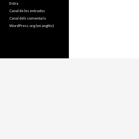
Entra
Canal de les entrades
Canal dels comentaris
WordPress.org (en anglès)