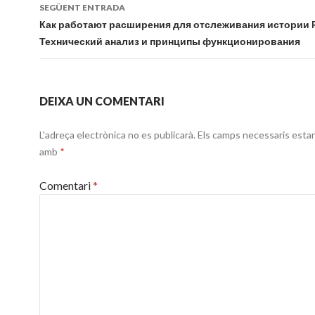
les
SEGÜENT ENTRADA
entrades
Как работают расширения для отслеживания истории 
Технический анализ и принципы функционирования
DEIXA UN COMENTARI
L'adreça electrònica no es publicarà.
Els camps necessaris esta
amb
*
Comentari
*