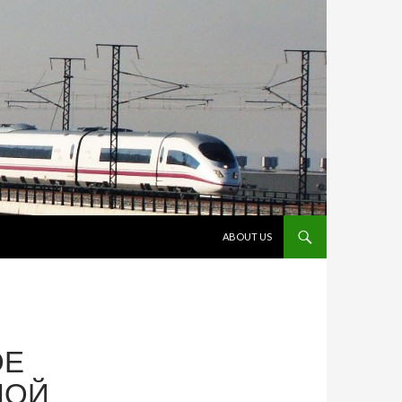
VÉS AL CONTINGUT
ABOUT US
ОЕ
НОЙ