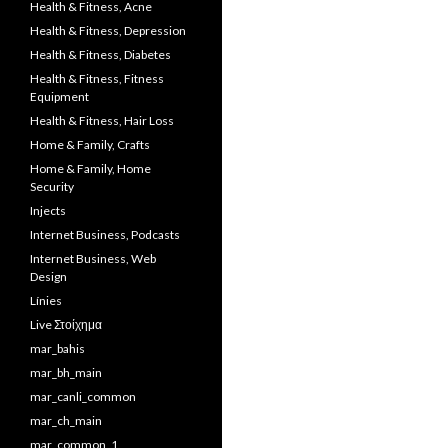
Health & Fitness, Acne
Health & Fitness, Depression
Health & Fitness, Diabetes
Health & Fitness, Fitness
Equipment
Health & Fitness, Hair Loss
Home & Family, Crafts
Home & Family, Home
Security
Injects
Internet Business, Podcasts
Internet Business, Web
Design
Línies
Live Στοίχημα
mar_bahis
mar_bh_main
mar_canli_common
mar_ch_main
mar_common_1