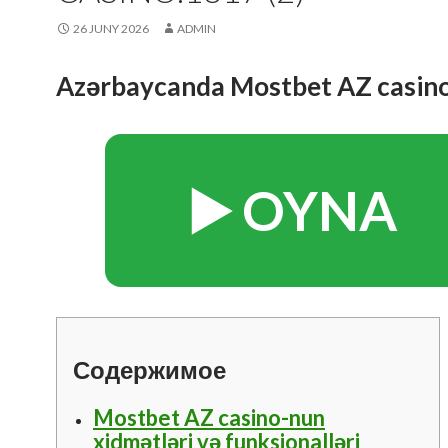
26 JUNY 2026
ADMIN
Azərbaycanda Mostbet AZ casin
▶️ OYNA
Содержимое
Mostbet AZ casino-nun
xidmətləri və funksionalləri