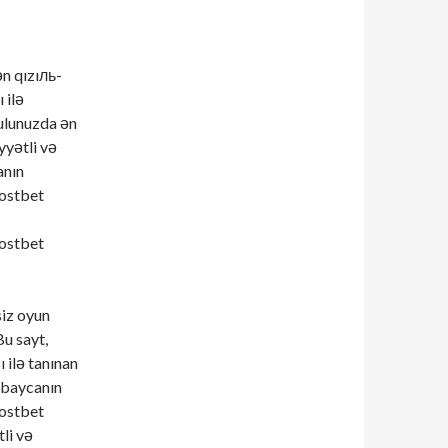
n qızıль-
 ilə
ulunuzda ən
yyətli və
anın
Mostbet
Mostbet
siz oyun
Bu sayt,
 ilə tanınan
rbaycanın
Mostbet
li və