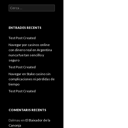
Cerca:
ENTRADES RECENTS
Test Post Created
Navegar por casinos online
con dinero real en Argentina
nunca fue tan sencillo y
seguro
Test Post Created
Navegar en Stake casino sin
complicaciones ni pérdidas de
tiempo
Test Post Created
COMENTARIS RECENTS
Dalmau
en
El Baixador de la
Canonja