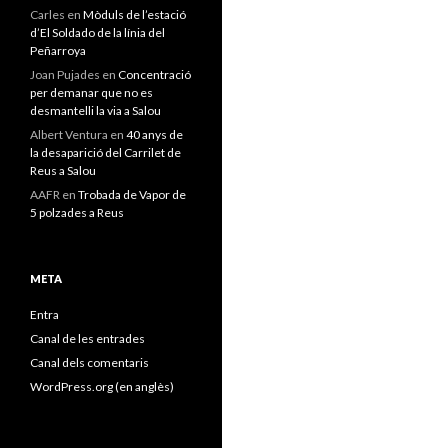
Carles
en
Mòduls de l’estació
d’El Soldado de la línia del
Peñarroya
Joan Pujades
en
Concentració
per demanar que no es
desmantelli la via a Salou
Albert Ventura
en
40 anys de
la desaparició del Carrilet de
Reus a Salou
AAFR
en
Trobada de Vapor de
5 polzades a Reus
META
Entra
Canal de les entrades
Canal dels comentaris
WordPress.org (en anglès)