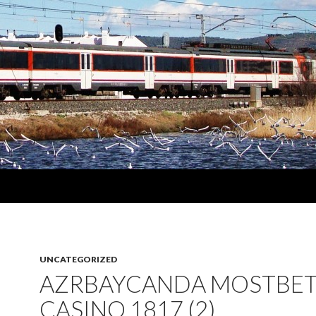
UNCATEGORIZED
AZRBAYCANDA MOSTBET
CASINO.1817 (2)