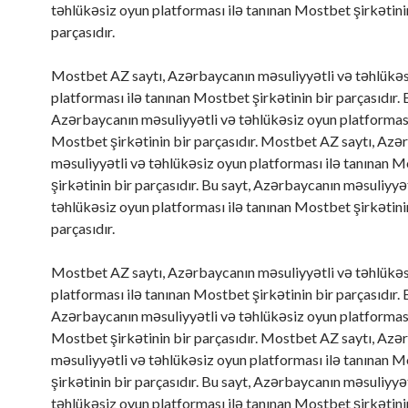
təhlükəsiz oyun platforması ilə tanınan Mostbet şirkətini
parçasıdır.
Mostbet AZ saytı, Azərbaycanın məsuliyyətli və təhlükə
platforması ilə tanınan Mostbet şirkətinin bir parçasıdır. 
Azərbaycanın məsuliyyətli və təhlükəsiz oyun platforması
Mostbet şirkətinin bir parçasıdır. Mostbet AZ saytı, Azə
məsuliyyətli və təhlükəsiz oyun platforması ilə tanınan 
şirkətinin bir parçasıdır. Bu sayt, Azərbaycanın məsuliyyət
təhlükəsiz oyun platforması ilə tanınan Mostbet şirkətini
parçasıdır.
Mostbet AZ saytı, Azərbaycanın məsuliyyətli və təhlükə
platforması ilə tanınan Mostbet şirkətinin bir parçasıdır. 
Azərbaycanın məsuliyyətli və təhlükəsiz oyun platforması
Mostbet şirkətinin bir parçasıdır. Mostbet AZ saytı, Azə
məsuliyyətli və təhlükəsiz oyun platforması ilə tanınan 
şirkətinin bir parçasıdır. Bu sayt, Azərbaycanın məsuliyyət
təhlükəsiz oyun platforması ilə tanınan Mostbet şirkətini