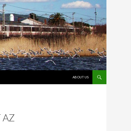
VÉS AL CONTINGUT
ABOUT US
 AZ