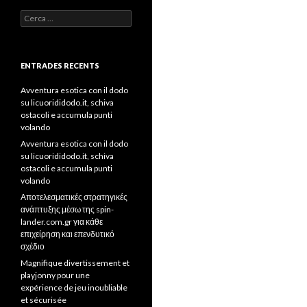
Cerca:
ENTRADES RECENTS
Avventura esotica con il dodo
su licuorididodo.it, schiva
ostacoli e accumula punti
volando
Avventura esotica con il dodo
su licuorididodo.it, schiva
ostacoli e accumula punti
volando
Αποτελεσματικές στρατηγικές
ανάπτυξης μέσω της spin-
lander.com.gr για κάθε
επιχείρηση και επενδυτικό
σχέδιο
Magnifique divertissement et
playjonny pour une
expérience de jeu inoubliable
et sécurisée