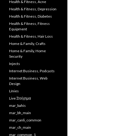
Health & Fitness, Acne
Health & Fitness, Depression
Health & Fitness, Diabetes
Health & Fitness, Fitness
Equipment
Health & Fitness, Hair Loss
Home & Family, Crafts
Home & Family, Home
Security
Injects
Internet Business, Podcasts
Internet Business, Web
Design
Línies
Live Στοίχημα
mar_bahis
mar_bh_main
mar_canli_common
mar_ch_main
mar_common_1