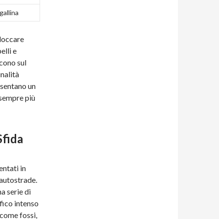
allina
loccare
elli e
cono sul
nalità
resentano un
 sempre più
Sfida
entati in
 autostrade.
a serie di
ffico intenso
 come fossi,