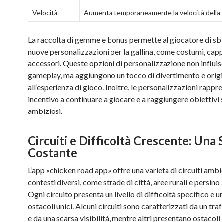
Velocità
Aumenta temporaneamente la velocità della g
La raccolta di gemme e bonus permette al giocatore di sb
nuove personalizzazioni per la gallina, come costumi, capp
accessori. Queste opzioni di personalizzazione non influis
gameplay, ma aggiungono un tocco di divertimento e origi
all’esperienza di gioco. Inoltre, le personalizzazioni rapp
incentivo a continuare a giocare e a raggiungere obiettivi
ambiziosi.
Circuiti e Difficoltà Crescente: Una 
Costante
L’app «chicken road app» offre una varietà di circuiti ambi
contesti diversi, come strade di città, aree rurali e persino
Ogni circuito presenta un livello di difficoltà specifico e un
ostacoli unici. Alcuni circuiti sono caratterizzati da un tra
e da una scarsa visibilità, mentre altri presentano ostacoli