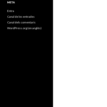
META
Entra
Canal de les entrades
Canal dels comentaris
WordPress.org (en anglès)