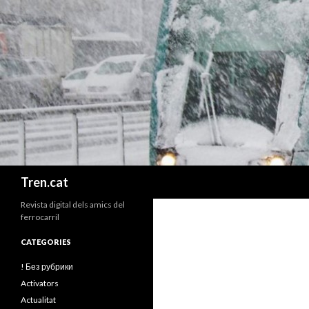
Cerca
Tren.cat
Revista digital dels amics del
ferrocarril
CATEGORIES
! Без рубрики
Activators
Actualitat