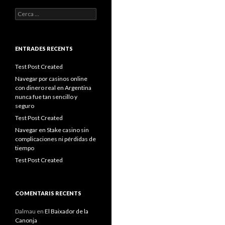
Cerca:
ENTRADES RECENTS
Test Post Created
Navegar por casinos online
con dinero real en Argentina
nunca fue tan sencillo y
seguro
Test Post Created
Navegar en Stake casino sin
complicaciones ni pérdidas de
tiempo
Test Post Created
COMENTARIS RECENTS
Dalmau
en
El Baixador de la
Canonja