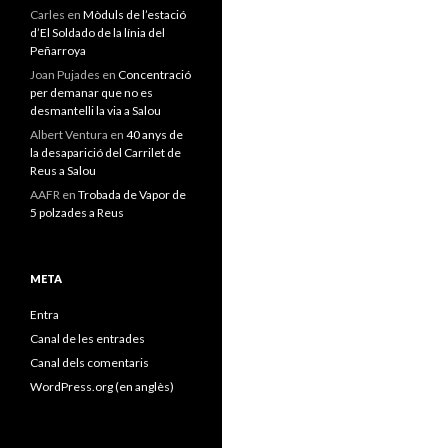
Carles
en
Mòduls de l’estació
d’El Soldado de la línia del
Peñarroya
Joan Pujades
en
Concentració
per demanar que no es
desmantelli la via a Salou
Albert Ventura
en
40 anys de
la desaparició del Carrilet de
Reus a Salou
AAFR
en
Trobada de Vapor de
5 polzades a Reus
META
Entra
Canal de les entrades
Canal dels comentaris
WordPress.org (en anglès)