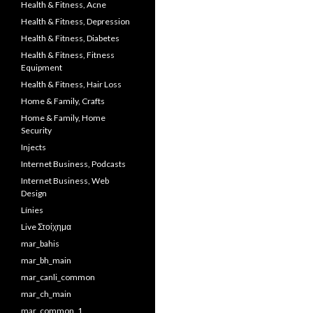
Health & Fitness, Acne
Health & Fitness, Depression
Health & Fitness, Diabetes
Health & Fitness, Fitness
Equipment
Health & Fitness, Hair Loss
Home & Family, Crafts
Home & Family, Home
Security
Injects
Internet Business, Podcasts
Internet Business, Web
Design
Línies
Live Στοίχημα
mar_bahis
mar_bh_main
mar_canli_common
mar_ch_main
mar_common_1