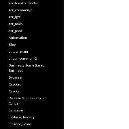
apr_breakoutfinder
apr_common_1
apr_lgbt
apr_main
apr_prod
Automation
Blog
bt_,apr_main
bt_apr_common_2
Business, Home Based
Business
Bypasser
Cracked
Cracks
Disease & Illness, Colon
Cancer
Estacions
Fashion, Jewelry
Finance, Loans