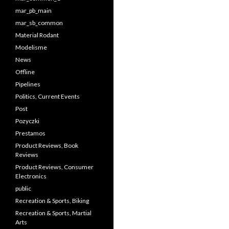
mar_pb_main
mar_sb_common
Material Rodant
Modelisme
News
Offline
Pipelines
Politics, Current Events
Post
Pozyczki
Prestamos
Product Reviews, Book
Reviews
Product Reviews, Consumer
Electronics
public
Recreation & Sports, Biking
Recreation & Sports, Martial
Arts