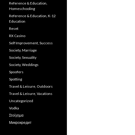
Reference & Education,
Homeschooling
Reference & Education, K-12
Education
Reset
RX Casino
Self Improvement, Success
Society, Marriage
Society, Sexuality
Society, Weddings
Spoofers
Spotting
Travel & Leisure, Outdoors
Travel & Leisure, Vacations
Uncategorized
Vodka
Στοίχημα
Микрокредит