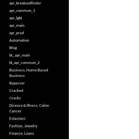
apr_breakoutfinder
apr_common_1
apr_lgbt
apr_main
apr_prod
Automation
Blog
bt_,apr_main
bt_apr_common_2
Business, Home Based
Business
Bypasser
Cracked
Cracks
Disease & Illness, Colon
Cancer
Estacions
Fashion, Jewelry
Finance, Loans