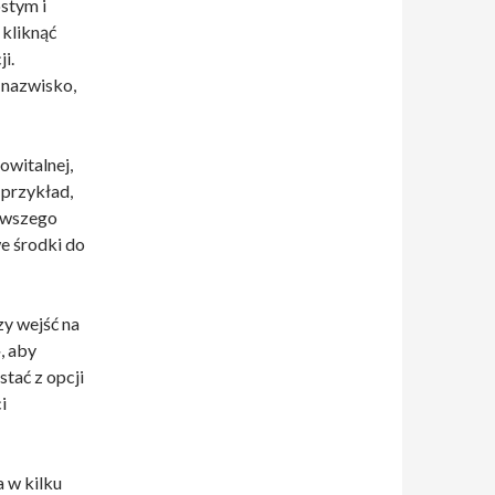
stym i
 kliknąć
i.
 nazwisko,
owitalnej,
 przykład,
rwszego
e środki do
zy wejść na
, aby
tać z opcji
i
 w kilku