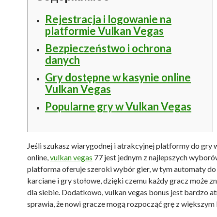
Rejestracja i logowanie na
platformie Vulkan Vegas
Bezpieczeństwo i ochrona
danych
Gry dostępne w kasynie online
Vulkan Vegas
Popularne gry w Vulkan Vegas
Jeśli szukasz wiarygodnej i atrakcyjnej platformy do gry 
online,
vulkan vegas
77 jest jednym z najlepszych wyboró
platforma oferuje szeroki wybór gier, w tym automaty do 
karciane i gry stołowe, dzięki czemu każdy gracz może zn
dla siebie. Dodatkowo, vulkan vegas bonus jest bardzo at
sprawia, że nowi gracze mogą rozpocząć grę z większym 