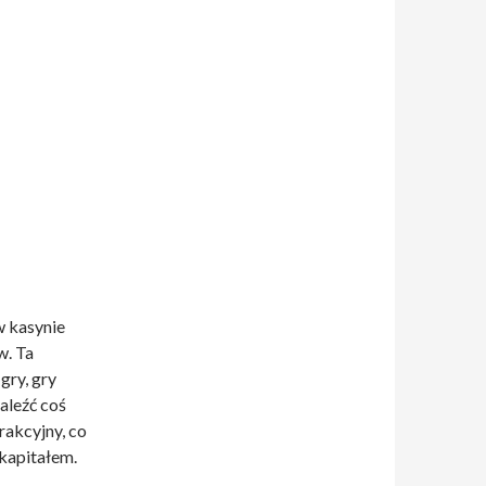
w kasynie
w. Ta
gry, gry
aleźć coś
rakcyjny, co
kapitałem.