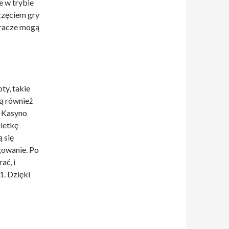
 w trybie
częciem gry
gracze mogą
ty, takie
ą również
. Kasyno
uletkę
 się
gowanie. Po
ać, i
1. Dzięki