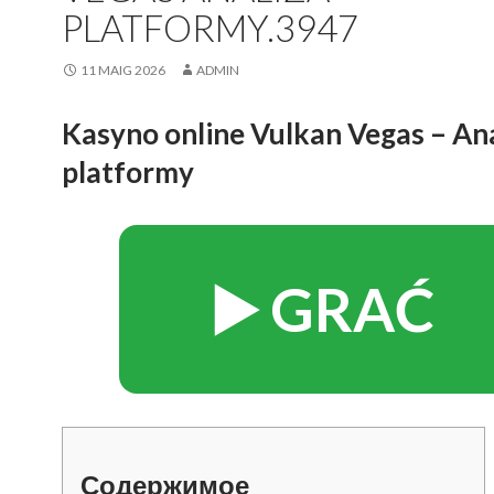
PLATFORMY.3947
11 MAIG 2026
ADMIN
Kasyno online Vulkan Vegas – Ana
platformy
▶️ GRAĆ
Содержимое