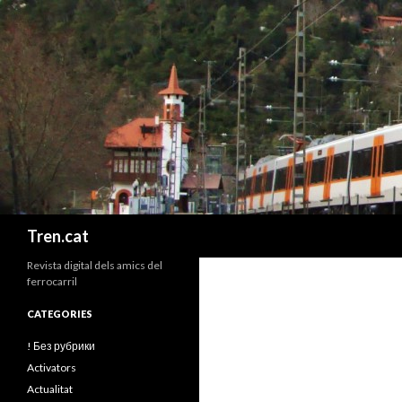
Cerca
Tren.cat
Revista digital dels amics del
ferrocarril
CATEGORIES
! Без рубрики
Activators
Actualitat