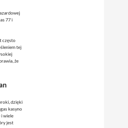
hazardowej
as 77 i
t często
śleniem tej
ysokiej
prawia, że
an
roki, dzięki
egas kasyno
 i wiele
ry jest