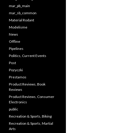
mar_pb_main
mar_sb_common
Material Rodant
Modelisme
News
Offline
Pipelines
Politics, Current Events
Post
Pozyczki
Prestamos
Product Reviews, Book
Reviews
Product Reviews, Consumer
Electronics
public
Recreation & Sports, Biking
Recreation & Sports, Martial
Arts