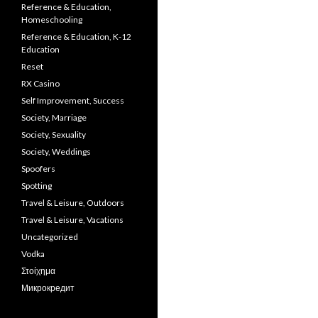
Reference & Education,
Homeschooling
Reference & Education, K-12
Education
Reset
RX Casino
Self Improvement, Success
Society, Marriage
Society, Sexuality
Society, Weddings
Spoofers
Spotting
Travel & Leisure, Outdoors
Travel & Leisure, Vacations
Uncategorized
Vodka
Στοίχημα
Микрокредит