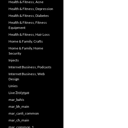
Health & Fitness, Acne
Health & Fitness, Depression
Health & Fitness, Diabetes
Health & Fitness, Fitness
Equipment
Health & Fitness, Hair Loss
Home & Family, Crafts
Home & Family, Home
Security
Injects
Internet Business, Podcasts
Internet Business, Web
Design
Línies
Live Στοίχημα
mar_bahis
mar_bh_main
mar_canli_common
mar_ch_main
mar_common_1