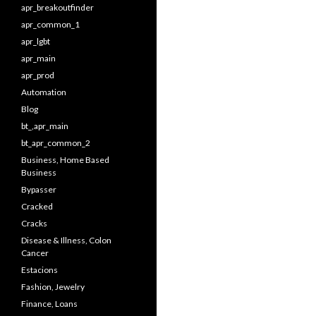
apr_breakoutfinder
apr_common_1
apr_lgbt
apr_main
apr_prod
Automation
Blog
bt_,apr_main
bt_apr_common_2
Business, Home Based
Business
Bypasser
Cracked
Cracks
Disease & Illness, Colon
Cancer
Estacions
Fashion, Jewelry
Finance, Loans