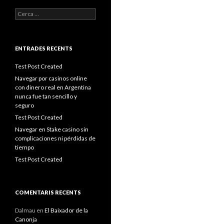
Cerca:
ENTRADES RECENTS
Test Post Created
Navegar por casinos online
con dinero real en Argentina
nunca fue tan sencillo y
seguro
Test Post Created
Navegar en Stake casino sin
complicaciones ni pérdidas de
tiempo
Test Post Created
COMENTARIS RECENTS
Dalmau
en
El Baixador de la
Canonja