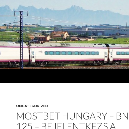
UNCATEGORIZED
MOSTBET HUNGARY – B
125 – BEJELENTKEZS A