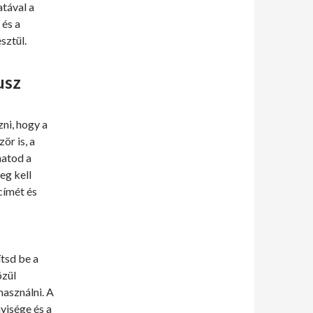
tával a
 és a
sztül.
usz
ni, hogy a
ör is, a
hatod a
eg kell
címét és
tsd be a
özül
használni. A
nyisége és a