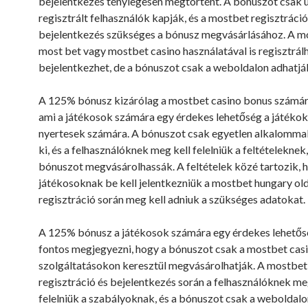
bejelentkezés ténylegesen megtörtént. A bónuszot csak ú
regisztrált felhasználók kapják, és a mostbet regisztráci
bejelentkezés szükséges a bónusz megvásárlásához. A m
most bet vagy mostbet casino használatával is regisztrálh
bejelentkezhet, de a bónuszot csak a weboldalon adhatják
A 125% bónusz kizárólag a mostbet casino bonus számár
ami a játékosok számára egy érdekes lehetőség a játékok
nyertesek számára. A bónuszot csak egyetlen alkalommal
ki, és a felhasználóknek meg kell felelniük a feltételeknek
bónuszot megvásárolhassák. A feltételek közé tartozik, 
játékosoknak be kell jelentkezniük a mostbet hungary old
regisztráció során meg kell adniuk a szükséges adatokat.
A 125% bónusz a játékosok számára egy érdekes lehetős
fontos megjegyezni, hogy a bónuszot csak a mostbet cas
szolgáltatásokon keresztül megvásárolhatják. A mostbet
regisztráció és bejelentkezés során a felhasználóknek me
felelniük a szabályoknak, és a bónuszot csak a weboldalo