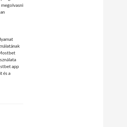
s megolvasni
ban
olyamat
sználatának
 Mostbet
asználata
ostbet app
t és a