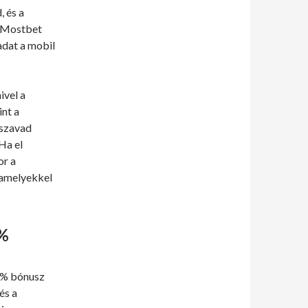
 és a
a Mostbet
adat a mobil
ivel a
nt a
lszavad
Ha el
or a
 amelyekkel
5%
5% bónusz
és a