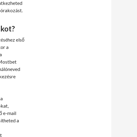
entkezheted
zórakozást.
ókot?
zéséhez első
kor a
a
 Mostbet
ználóneved
tkezésre
 a
okat,
ő e-mail
ítheted a
t