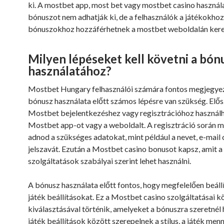
ki. A mostbet app, most bet vagy mostbet casino használa
bónuszot nem adhatják ki, de a felhasználók a játékokhoz
bónuszokhoz hozzáférhetnek a mostbet weboldalán kere
Milyen lépéseket kell követni a bón
használatához?
Mostbet Hungary felhasználói számára fontos megjegyez
bónusz használata előtt számos lépésre van szükség. Elősz
Mostbet bejelentkezéshez vagy regisztrációhoz használ
Mostbet app-ot vagy a weboldalt. A regisztráció során m
adnod a szükséges adatokat, mint például a nevet, e-mail 
jelszavát. Ezután a Mostbet casino bonusot kapsz, amit a
szolgáltatások szabályai szerint lehet használni.
A bónusz használata előtt fontos, hogy megfelelően beállí
játék beállításokat. Ez a Mostbet casino szolgáltatásai k
kiválasztásával történik, amelyeket a bónuszra szeretnél 
játék beállítások között szerepelnek a stílus, a játék men