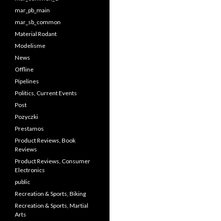
mar_pb_main
mar_sb_common
Material Rodant
Modelisme
News
Offline
Pipelines
Politics, Current Events
Post
Pozyczki
Prestamos
Product Reviews, Book
Reviews
Product Reviews, Consumer
Electronics
public
Recreation & Sports, Biking
Recreation & Sports, Martial
Arts