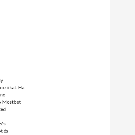
ly
akozókat. Ha
ine
 A Mostbet
ted
zés
t és