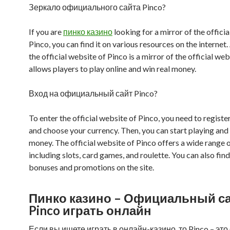
Зеркало официального сайта Pinco?
If you are
пинко казино
looking for a mirror of the offici
Pinco, you can find it on various resources on the internet.
the official website of Pinco is a mirror of the official we
allows players to play online and win real money.
Вход на официальный сайт Pinco?
To enter the official website of Pinco, you need to register
and choose your currency. Then, you can start playing and
money. The official website of Pinco offers a wide range 
including slots, card games, and roulette. You can also find
bonuses and promotions on the site.
Пинко казино – Официальный с
Pinco играть онлайн
Если вы ищете играть в онлайн-казино, то Pinco – эт