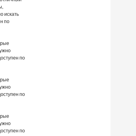
ы,
о искать
н по
орые
нужно
доступен по
орые
нужно
доступен по
орые
нужно
доступен по