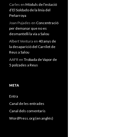
Carles
en
Mòduls de l’estació
d’El Soldado de la línia del
Peñarroya
Joan Pujades
en
Concentració
per demanar que no es
desmantelli la via a Salou
Albert Ventura
en
40 anys de
la desaparició del Carrilet de
Reus a Salou
AAFR
en
Trobada de Vapor de
5 polzades a Reus
META
Entra
Canal de les entrades
Canal dels comentaris
WordPress.org (en anglès)