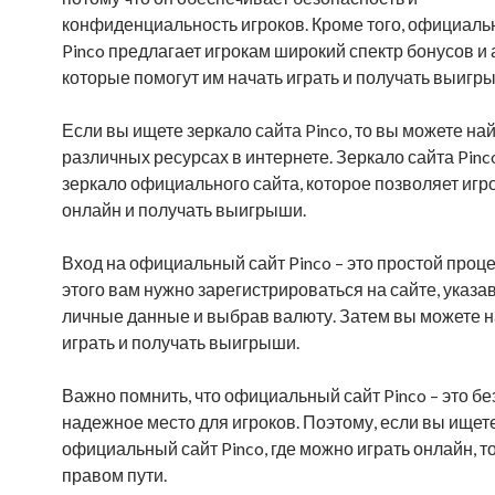
конфиденциальность игроков. Кроме того, официаль
Pinco предлагает игрокам широкий спектр бонусов и 
которые помогут им начать играть и получать выигр
Если вы ищете зеркало сайта Pinco, то вы можете най
различных ресурсах в интернете. Зеркало сайта Pinco
зеркало официального сайта, которое позволяет игр
онлайн и получать выигрыши.
Вход на официальный сайт Pinco – это простой проце
этого вам нужно зарегистрироваться на сайте, указа
личные данные и выбрав валюту. Затем вы можете н
играть и получать выигрыши.
Важно помнить, что официальный сайт Pinco – это бе
надежное место для игроков. Поэтому, если вы ищет
официальный сайт Pinco, где можно играть онлайн, т
правом пути.