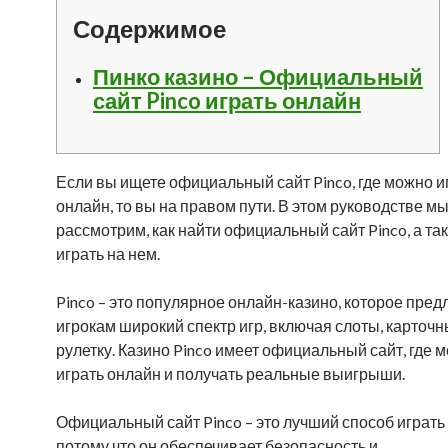
Содержимое
Пинко казино – Официальный
сайт Pinco играть онлайн
Если вы ищете официальный сайт Pinco, где можно и
онлайн, то вы на правом пути. В этом руководстве м
рассмотрим, как найти официальный сайт Pinco, а так
играть на нем.
Pinco – это популярное онлайн-казино, которое пред
игрокам широкий спектр игр, включая слоты, карточн
рулетку. Казино Pinco имеет официальный сайт, где 
играть онлайн и получать реальные выигрыши.
Официальный сайт Pinco – это лучший способ играть
потому что он обеспечивает безопасность и