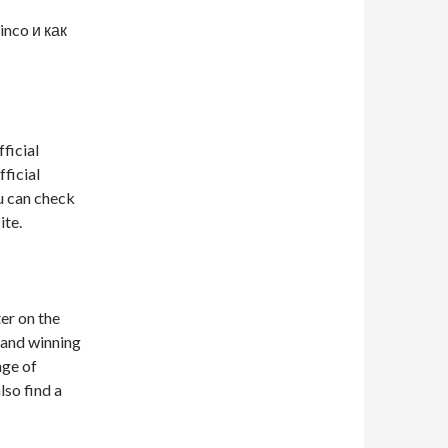
nco и как
ficial
fficial
ou can check
ite.
ter on the
 and winning
nge of
lso find a