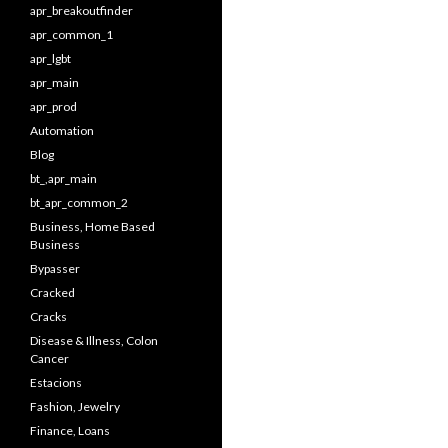
apr_breakoutfinder
apr_common_1
apr_lgbt
apr_main
apr_prod
Automation
Blog
bt_,apr_main
bt_apr_common_2
Business, Home Based
Business
Bypasser
Cracked
Cracks
Disease & Illness, Colon
Cancer
Estacions
Fashion, Jewelry
Finance, Loans