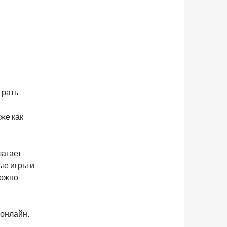
грать
ы
же как
лагает
ые игры и
можно
 онлайн,