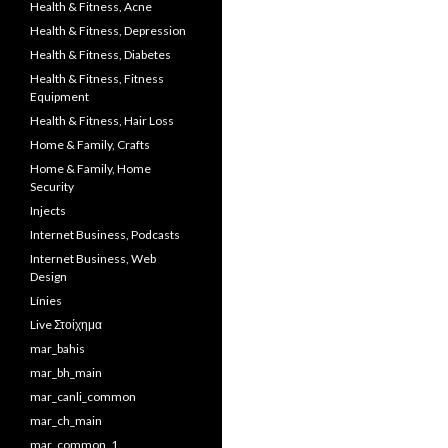
Health & Fitness, Acne
Health & Fitness, Depression
Health & Fitness, Diabetes
Health & Fitness, Fitness
Equipment
Health & Fitness, Hair Loss
Home & Family, Crafts
Home & Family, Home
Security
Injects
Internet Business, Podcasts
Internet Business, Web
Design
Línies
Live Στοίχημα
mar_bahis
mar_bh_main
mar_canli_common
mar_ch_main
mar_common_1