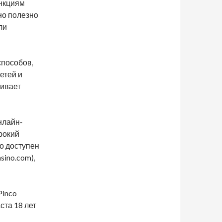
ункциям
но полезно
ли
способов,
етей и
чивает
нлайн-
рокий
но доступен
sino.com),
Pinco
ста 18 лет