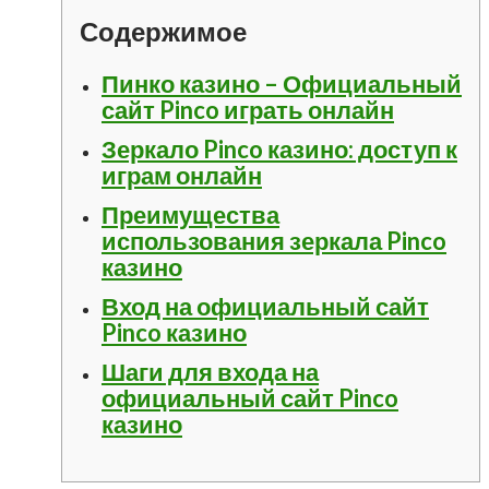
Содержимое
Пинко казино – Официальный
сайт Pinco играть онлайн
Зеркало Pinco казино: доступ к
играм онлайн
Преимущества
использования зеркала Pinco
казино
Вход на официальный сайт
Pinco казино
Шаги для входа на
официальный сайт Pinco
казино