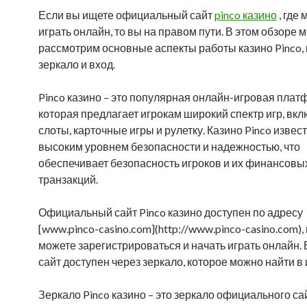
Если вы ищете официальный сайт
pinco казино
, где
играть онлайн, то вы на правом пути. В этом обзоре 
рассмотрим основные аспекты работы казино Pinco,
зеркало и вход.
Pinco казино – это популярная онлайн-игровая плат
которая предлагает игрокам широкий спектр игр, вк
слоты, карточные игры и рулетку. Казино Pinco извес
высоким уровнем безопасности и надежностью, что
обеспечивает безопасность игроков и их финансовы
транзакций.
Официальный сайт Pinco казино доступен по адресу
[www.pinco-casino.com](http://www.pinco-casino.com),
можете зарегистрироваться и начать играть онлайн. 
сайт доступен через зеркало, которое можно найти в 
Зеркало Pinco казино – это зеркало официального са