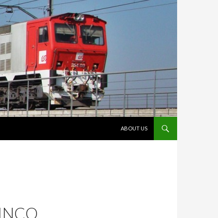
VÉS AL CONTINGUT
ABOUT US
INCO