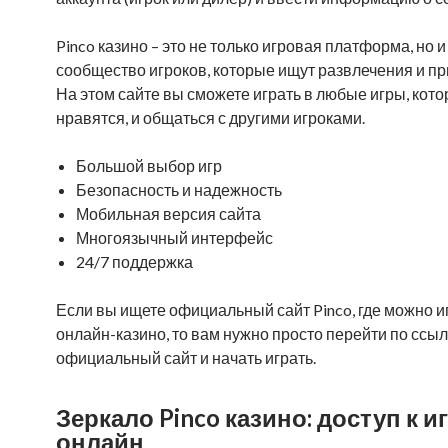
Pinco казино – это не только игровая платформа, но и
сообщество игроков, которые ищут развлечения и п
На этом сайте вы сможете играть в любые игры, кот
нравятся, и общаться с другими игроками.
Большой выбор игр
Безопасность и надежность
Мобильная версия сайта
Многоязычный интерфейс
24/7 поддержка
Если вы ищете официальный сайт Pinco, где можно и
онлайн-казино, то вам нужно просто перейти по ссыл
официальный сайт и начать играть.
Зеркало Pinco казино: доступ к и
онлайн