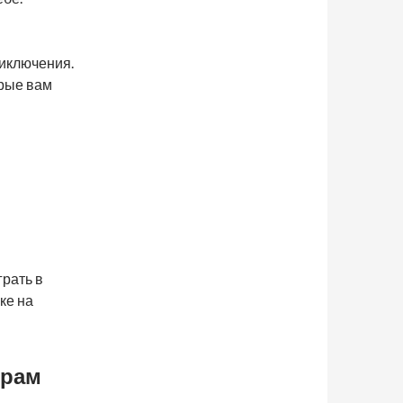
риключения.
орые вам
грать в
ке на
грам