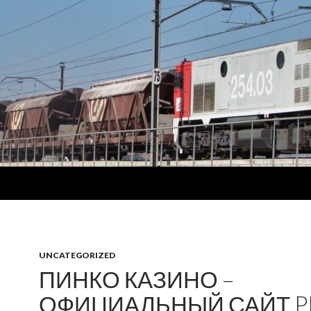
UNCATEGORIZED
ПИНКО КАЗИНО –
ОФИЦИАЛЬНЫЙ САЙТ P