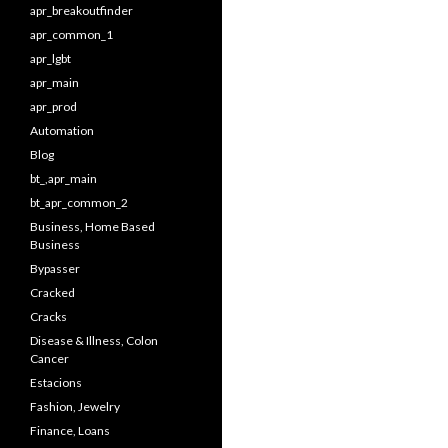
apr_breakoutfinder
apr_common_1
apr_lgbt
apr_main
apr_prod
Automation
Blog
bt_,apr_main
bt_apr_common_2
Business, Home Based
Business
Bypasser
Cracked
Cracks
Disease & Illness, Colon
Cancer
Estacions
Fashion, Jewelry
Finance, Loans