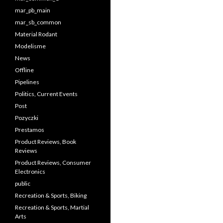
mar_pb_main
mar_sb_common
Material Rodant
Modelisme
News
Offline
Pipelines
Politics, Current Events
Post
Pozyczki
Prestamos
Product Reviews, Book
Reviews
Product Reviews, Consumer
Electronics
public
Recreation & Sports, Biking
Recreation & Sports, Martial
Arts