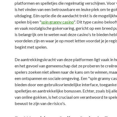
platformen en spelletjes die regelmatig verschijnen. Voor 
is het vinden van een betrouwbare en leuke plek om te go
uitdaging. Eén optie die de aandacht trekt is de mogelijkh
spelen bij een "
spin granny casino
". Dit type casino beloof
en vaak nostalgische gokervaring, gericht op een breed p
is belangrijk om te weten wat deze casino's te bieden heb
voordelen zijn en waar je op moet letten voordat je je regi
begint met spelen.
De aantrekkingskracht van deze platformen ligt vaak in 
en het gevoel van gemeenschap dat ze proberen te creëren
spelers zoeken niet alleen naar de kans om te winnen, maa
een ontspannen en sociale omgeving. Een "spin granny cas
bieden door een gebruiksvriendelijke interface, toegankel
spelletjes en aantrekkelijke bonussen. Echter, zoals bij al
van online gokken, is het cruciaal om verantwoord te spele
bewust te zijn van de risico's.