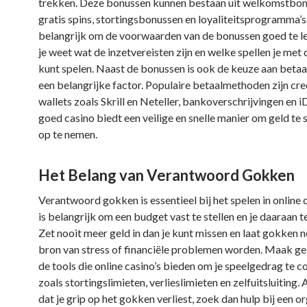
trekken. Deze bonussen kunnen bestaan uit welkomstbon
gratis spins, stortingsbonussen en loyaliteitsprogramma’s.
belangrijk om de voorwaarden van de bonussen goed te l
je weet wat de inzetvereisten zijn en welke spellen je met
kunt spelen. Naast de bonussen is ook de keuze aan bet
een belangrijke factor. Populaire betaalmethoden zijn cre
wallets zoals Skrill en Neteller, bankoverschrijvingen en 
goed casino biedt een veilige en snelle manier om geld te 
op te nemen.
Het Belang van Verantwoord Gokken
Verantwoord gokken is essentieel bij het spelen in online 
is belangrijk om een budget vast te stellen en je daaraan t
Zet nooit meer geld in dan je kunt missen en laat gokken n
bron van stress of financiële problemen worden. Maak ge
de tools die online casino’s bieden om je speelgedrag te c
zoals stortingslimieten, verlieslimieten en zelfuitsluiting. 
dat je grip op het gokken verliest, zoek dan hulp bij een o