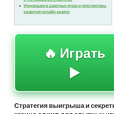
Инновации в азартных играх и перспективы
развития онлайн-казино
🔥 Играть
▶️
Стратегия выигрыша и секре