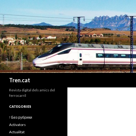
Cerca
Tren.cat
Revista digital dels amics del
ferrocarril
CATEGORIES
! Без рубрики
Activators
Actualitat