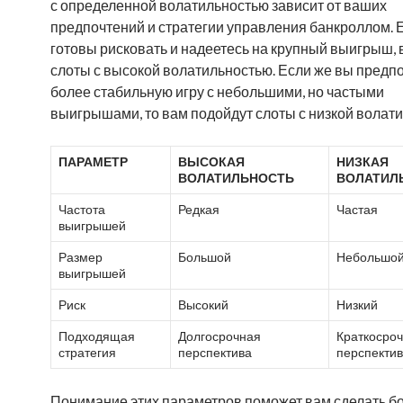
с определенной волатильностью зависит от ваших
предпочтений и стратегии управления банкроллом. 
готовы рисковать и надеетесь на крупный выигрыш,
слоты с высокой волатильностью. Если же вы предп
более стабильную игру с небольшими, но частыми
выигрышами, то вам подойдут слоты с низкой волат
ПАРАМЕТР
ВЫСОКАЯ
НИЗКАЯ
ВОЛАТИЛЬНОСТЬ
ВОЛАТИЛ
Частота
Редкая
Частая
выигрышей
Размер
Большой
Небольшо
выигрышей
Риск
Высокий
Низкий
Подходящая
Долгосрочная
Краткосро
стратегия
перспектива
перспекти
Понимание этих параметров поможет вам сделать б