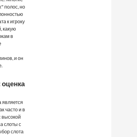
" полос, но
клонностью
та к игроку
, какую
окам в
е
инов, и он
.
 оценка
 является
к часто и в
с высокой
а слоты с
ыбор слота