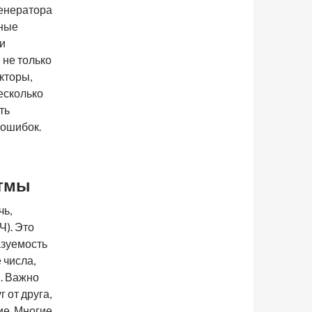
генератора
нные
и
 не только
кторы,
есколько
ть
 ошибок.
итмы
чь,
Ч). Это
азуемость
 числа,
. Важно
 от друга,
ие. Многие