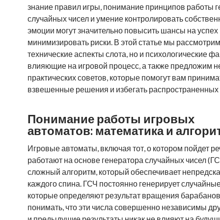
знание правил игры, понимание принципов работы 
случайных чисел и умение контролировать собстве
эмоции могут значительно повысить шансы на успех 
минимизировать риски. В этой статье мы рассмотрим
технические аспекты слота, но и психологические фа
влияющие на игровой процесс, а также предложим н
практических советов, которые помогут вам принима
взвешенные решения и избегать распространенных
Понимание работы игровых
автоматов: математика и алгор
Игровые автоматы, включая тот, о котором пойдет ре
работают на основе генератора случайных чисел (ГС
сложный алгоритм, который обеспечивает непредск
каждого спина. ГСЧ постоянно генерирует случайные
которые определяют результат вращения барабанов
понимать, что эти числа совершенно независимы друг
и предыдущие результаты никак не влияют на будущ