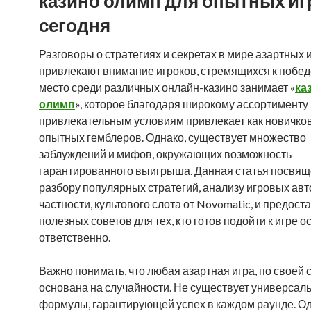
казино олимп для опытных иг
сегодня
Разговоры о стратегиях и секретах в мире азартных и
привлекают внимание игроков, стремящихся к побед
место среди различных онлайн-казино занимает «
ка
олимп
», которое благодаря широкому ассортименту 
привлекательным условиям привлекает как новичков,
опытных гемблеров. Однако, существует множество
заблуждений и мифов, окружающих возможность
гарантированного выигрыша. Данная статья посвя
разбору популярных стратегий, анализу игровых авт
частности, культового слота от Novomatic, и предос
полезных советов для тех, кто готов подойти к игре о
ответственно.
Важно понимать, что любая азартная игра, по своей с
основана на случайности. Не существует универсал
формулы, гарантирующей успех в каждом раунде. Од