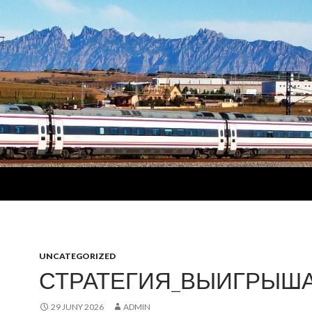
UNCATEGORIZED
СТРАТЕГИЯ_ВЫИГРЫША
29 JUNY 2026
ADMIN