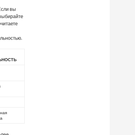
Если вы
 выбирайте
очитаете
ильностью.
ЬНОСТЬ
й
чная
ва
олее