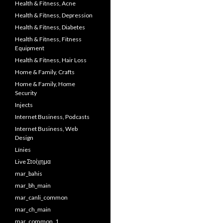
Health & Fitness, Acne
Health & Fitness, Depression
Health & Fitness, Diabetes
Health & Fitness, Fitness
Equipment
Health & Fitness, Hair Loss
Home & Family, Crafts
Home & Family, Home
Security
Injects
Internet Business, Podcasts
Internet Business, Web
Design
Línies
Live Στοίχημα
mar_bahis
mar_bh_main
mar_canli_common
mar_ch_main
mar_common_1