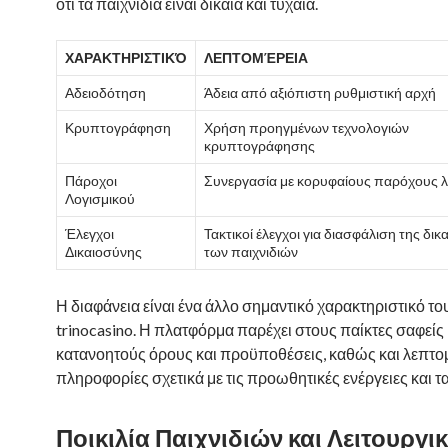
ότι τα παιχνίδια είναι δίκαια και τυχαία.
ΧΑΡΑΚΤΗΡΙΣΤΙΚΌ
ΛΕΠΤΟΜΈΡΕΙΑ
Αδειοδότηση
Άδεια από αξιόπιστη ρυθμιστική αρχή
Κρυπτογράφηση
Χρήση προηγμένων τεχνολογιών
κρυπτογράφησης
Πάροχοι
Συνεργασία με κορυφαίους παρόχους λ
Λογισμικού
Έλεγχοι
Τακτικοί έλεγχοι για διασφάλιση της δι
Δικαιοσύνης
των παιχνιδιών
Η διαφάνεια είναι ένα άλλο σημαντικό χαρακτηριστικό το
trinocasino. Η πλατφόρμα παρέχει στους παίκτες σαφείς 
κατανοητούς όρους και προϋποθέσεις, καθώς και λεπτο
πληροφορίες σχετικά με τις προωθητικές ενέργειες και τ
Ποικιλία Παιχνιδιών και Λειτουργι