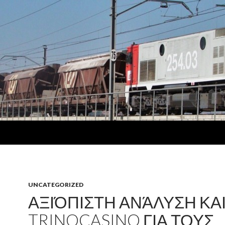
UNCATEGORIZED
ΑΞΙΌΠΙΣΤΗ ΑΝΆΛΥΣΗ ΚΑ
TRINOCASINO ΓΙΑ ΤΟΥΣ