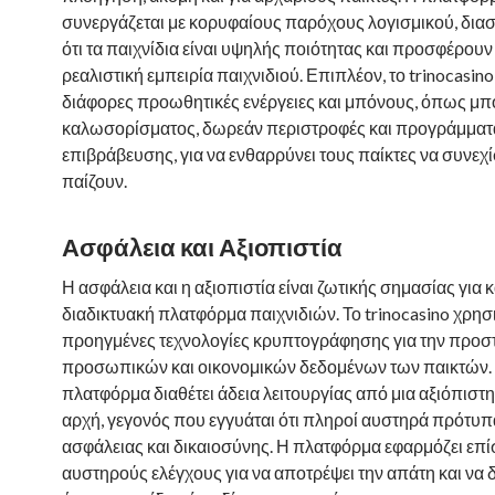
συνεργάζεται με κορυφαίους παρόχους λογισμικού, δια
ότι τα παιχνίδια είναι υψηλής ποιότητας και προσφέρουν
ρεαλιστική εμπειρία παιχνιδιού. Επιπλέον, το trinocasin
διάφορες προωθητικές ενέργειες και μπόνους, όπως μ
καλωσορίσματος, δωρεάν περιστροφές και προγράμματ
επιβράβευσης, για να ενθαρρύνει τους παίκτες να συνεχ
παίζουν.
Ασφάλεια και Αξιοπιστία
Η ασφάλεια και η αξιοπιστία είναι ζωτικής σημασίας για 
διαδικτυακή πλατφόρμα παιχνιδιών. Το trinocasino χρησ
προηγμένες τεχνολογίες κρυπτογράφησης για την προσ
προσωπικών και οικονομικών δεδομένων των παικτών.
πλατφόρμα διαθέτει άδεια λειτουργίας από μια αξιόπιστ
αρχή, γεγονός που εγγυάται ότι πληροί αυστηρά πρότυπ
ασφάλειας και δικαιοσύνης. Η πλατφόρμα εφαρμόζει επ
αυστηρούς ελέγχους για να αποτρέψει την απάτη και να 