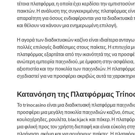
τέτοια πλατφόρμα, η οποία έχει κερδίσει την εμπιστοσύ
παικτών. Η ανάλυση της συγκεκριμένης πλατφόρμας είν
απαραίτητη για όσους ενδιαφέρονται για τα διαδικτυακά 
και θέλουν να κάνουν μια ενημερωμένη επιλογή.
Η αγορά των διαδικτυακών καζίνο είναι ιδιαίτερα ανταγων
πολλές επιλογές διαθέσιμες στους παίκτες. Η επιτυχία μ
πλατφόρμας εξαρτάται από την ικανότητά της να προσφέρ
ανώτερη εμπειρία παιχνιδιού, με έμφαση στην ασφάλεια,
αξιοπιστία και την ποικιλία των παιχνιδιών. Η πλατφόρμα
σχεδιαστεί για να προσφέρει ακριβώς αυτά τα χαρακτηρισ
Κατανόηση της Πλατφόρμας Trinoc
Το trinocasino είναι μια διαδικτυακή πλατφόρμα παιχνιδ
προσφέρει μια μεγάλη ποικιλία παιχνιδιών καζίνο, όπως
κουλοχέρηδες, ρουλέτα, blackjack και πόκερ. Η πλατφόρ
μια φιλική προς τον χρήστη διεπαφή και είναι εύκολη στη
πλοήγηση, ακόμη και για αρχάριους παίκτες. Η πλατφόρ