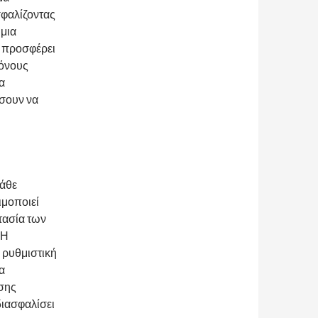
σφαλίζοντας
 μια
o προσφέρει
πόνους
α
ίσουν να
κάθε
ιμοποιεί
τασία των
 Η
η ρυθμιστική
α
ίσης
διασφαλίσει