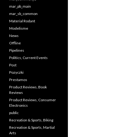
mar_pb_main
mar_sb_common
Material Rodant
Modelisme
News
Offline
Pipelines
Politics, Current Events
Post
Pozyczki
Prestamos
Product Reviews, Book
Reviews
Product Reviews, Consumer
Electronics
public
Recreation & Sports, Biking
Recreation & Sports, Martial
Arts