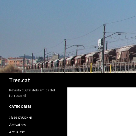
Cerca
Tren.cat
Revista digital dels amics del
ferrocarril
CATEGORIES
! Без рубрики
Activators
Actualitat