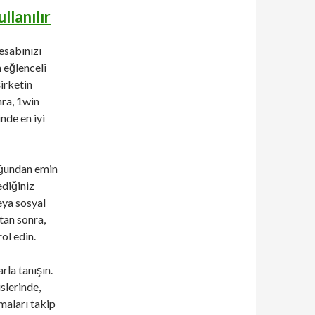
llanılır
esabınızı
n eğlenceli
irketin
nra, 1win
nde en iyi
uğundan emin
ediğiniz
eya sosyal
tan sonra,
ol edin.
rla tanışın.
islerinde,
maları takip