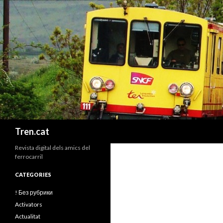
Cerca
Tren.cat
Revista digital dels amics del
ferrocarril
CATEGORIES
! Без рубрики
Activators
Actualitat