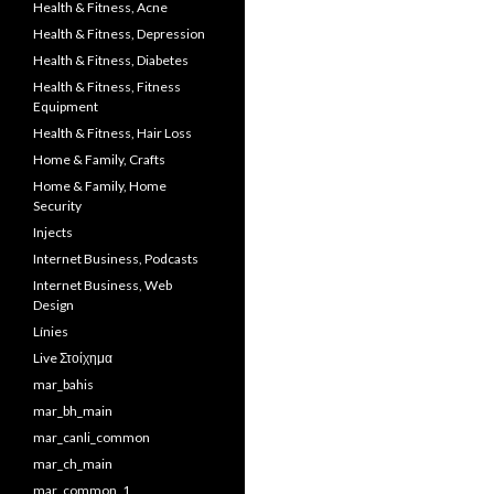
Health & Fitness, Acne
Health & Fitness, Depression
Health & Fitness, Diabetes
Health & Fitness, Fitness
Equipment
Health & Fitness, Hair Loss
Home & Family, Crafts
Home & Family, Home
Security
Injects
Internet Business, Podcasts
Internet Business, Web
Design
Línies
Live Στοίχημα
mar_bahis
mar_bh_main
mar_canli_common
mar_ch_main
mar_common_1