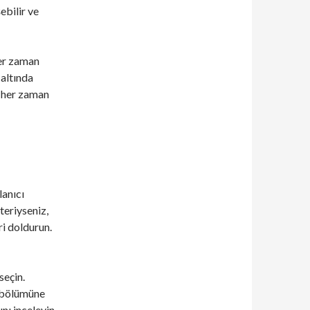
ebilir ve
her zaman
 altında
, her zaman
lanıcı
teriyseniz,
ri doldurun.
seçin.
» bölümüne
ını inceleyin