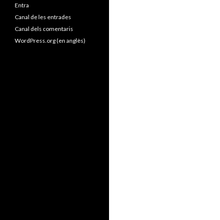
Entra
Canal de les entrades
Canal dels comentaris
WordPress.org (en anglès)