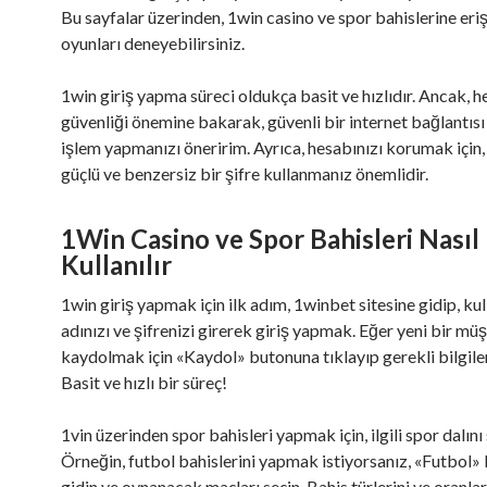
Bu sayfalar üzerinden, 1win casino ve spor bahislerine eriş
oyunları deneyebilirsiniz.
1win giriş yapma süreci oldukça basit ve hızlıdır. Ancak, 
güvenliği önemine bakarak, güvenli bir internet bağlantısı
işlem yapmanızı öneririm. Ayrıca, hesabınızı korumak için
güçlü ve benzersiz bir şifre kullanmanız önemlidir.
1Win Casino ve Spor Bahisleri Nasıl
Kullanılır
1win giriş yapmak için ilk adım, 1winbet sitesine gidip, kul
adınızı ve şifrenizi girerek giriş yapmak. Eğer yeni bir müş
kaydolmak için «Kaydol» butonuna tıklayıp gerekli bilgile
Basit ve hızlı bir süreç!
1vin üzerinden spor bahisleri yapmak için, ilgili spor dalını 
Örneğin, futbol bahislerini yapmak istiyorsanız, «Futbol
gidin ve oynanacak maçları seçin. Bahis türlerini ve oranlar