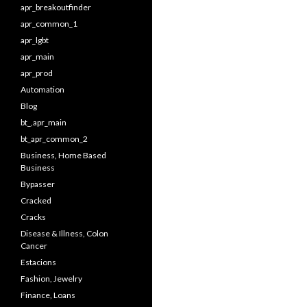
apr_breakoutfinder
apr_common_1
apr_lgbt
apr_main
apr_prod
Automation
Blog
bt_,apr_main
bt_apr_common_2
Business, Home Based
Business
Bypasser
Cracked
Cracks
Disease & Illness, Colon
Cancer
Estacions
Fashion, Jewelry
Finance, Loans