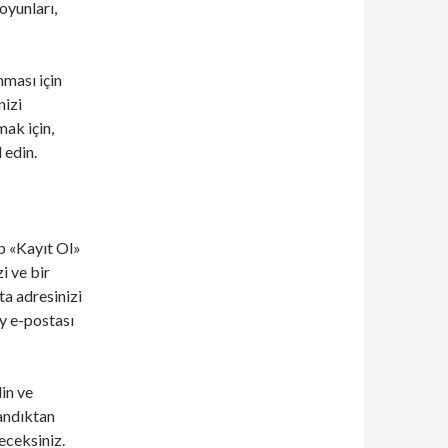
oyunları,
nması için
nizi
ak için,
 edin.
p «Kayıt Ol»
i ve bir
ta adresinizi
y e-postası
in ve
andıktan
eceksiniz.