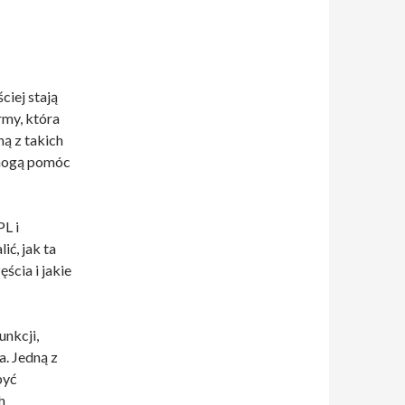
ciej stają
rmy, która
ą z takich
e mogą pomóc
L i
ć, jak ta
cia i jakie
unkcji,
. Jedną z
być
h