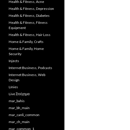
Health & Fitness, Acne
Health & Fitness, Depression
Health & Fitness, Diabetes
Health & Fitness, Fitness
Equipment
Health & Fitness, Hair Loss
Home & Family, Crafts
Home & Family, Home
Security
Injects
Internet Business, Podcasts
Internet Business, Web
Design
Línies
Live Στοίχημα
mar_bahis
mar_bh_main
mar_canli_common
mar_ch_main
mar_common_1