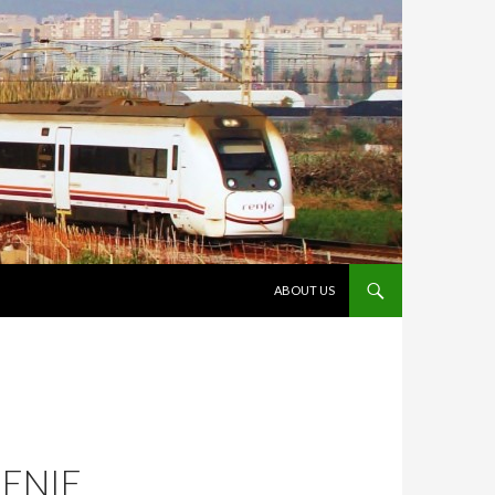
VÉS AL CONTINGUT
ABOUT US
ENIE