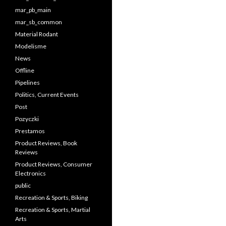
mar_pb_main
mar_sb_common
Material Rodant
Modelisme
News
Offline
Pipelines
Politics, Current Events
Post
Pozyczki
Prestamos
Product Reviews, Book
Reviews
Product Reviews, Consumer
Electronics
public
Recreation & Sports, Biking
Recreation & Sports, Martial
Arts