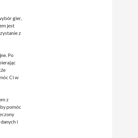
ybór gier,
tem jest
zystanie z
jne. Po
bierając
kże
omóc Ci w
em z
 aby pomóc
ieczony
danych i