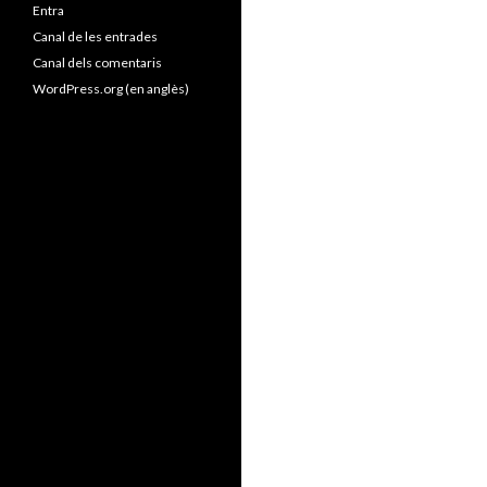
Entra
Canal de les entrades
Canal dels comentaris
WordPress.org (en anglès)