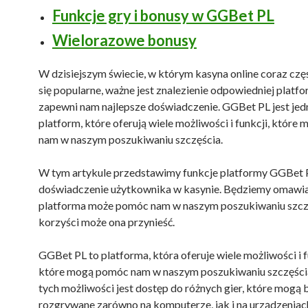
Funkcje gry i bonusy w GGBet PL
Wielorazowe bonusy
W dzisiejszym świecie, w którym kasyna online coraz częś
się popularne, ważne jest znalezienie odpowiedniej platfo
zapewni nam najlepsze doświadczenie. GGBet PL jest jedn
platform, które oferują wiele możliwości i funkcji, któr
nam w naszym poszukiwaniu szczęścia.
W tym artykule przedstawimy funkcje platformy GGBet P
doświadczenie użytkownika w kasynie. Będziemy omawiali
platforma może pomóc nam w naszym poszukiwaniu szczęś
korzyści może ona przynieść.
GGBet PL to platforma, która oferuje wiele możliwości i f
które mogą pomóc nam w naszym poszukiwaniu szczęścia
tych możliwości jest dostęp do różnych gier, które mogą 
rozgrywane zarówno na komputerze, jak i na urządzeniac