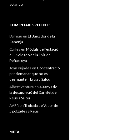
volando
COMENTARIS RECENTS
Dalmau
en
El Baixador de la
Canonja
Carles
en
Mòduls de l’estació
d’El Soldado de la línia del
Peñarroya
Joan Pujades
en
Concentració
per demanar que no es
desmantelli la via a Salou
Albert Ventura
en
40 anys de
la desaparició del Carrilet de
Reus a Salou
AAFR
en
Trobada de Vapor de
5 polzades a Reus
META