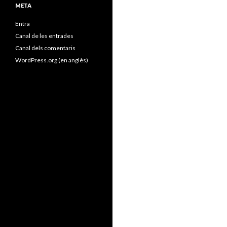
META
Entra
Canal de les entrades
Canal dels comentaris
WordPress.org (en anglès)