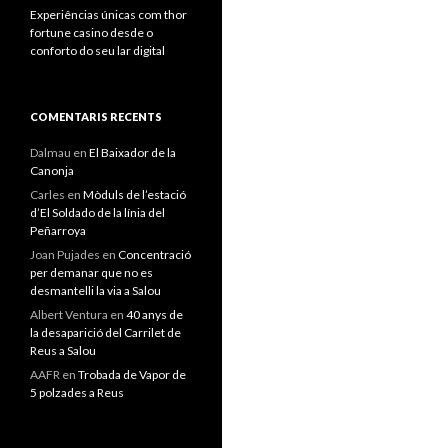
Experiências únicas com thor
fortune casino desde o
conforto do seu lar digital
COMENTARIS RECENTS
Dalmau
en
El Baixador de la
Canonja
Carles
en
Mòduls de l’estació
d’El Soldado de la línia del
Peñarroya
Joan Pujades
en
Concentració
per demanar que no es
desmantelli la via a Salou
Albert Ventura
en
40 anys de
la desaparició del Carrilet de
Reus a Salou
AAFR
en
Trobada de Vapor de
5 polzades a Reus