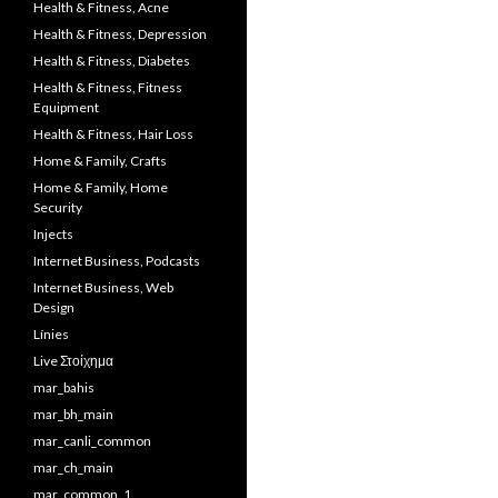
Health & Fitness, Acne
Health & Fitness, Depression
Health & Fitness, Diabetes
Health & Fitness, Fitness
Equipment
Health & Fitness, Hair Loss
Home & Family, Crafts
Home & Family, Home
Security
Injects
Internet Business, Podcasts
Internet Business, Web
Design
Línies
Live Στοίχημα
mar_bahis
mar_bh_main
mar_canli_common
mar_ch_main
mar_common_1