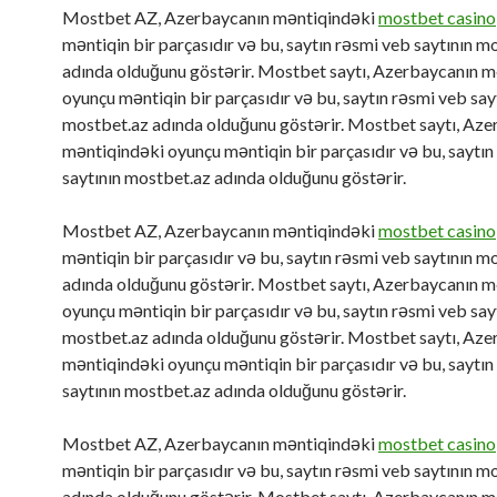
Mostbet AZ, Azerbaycanın məntiqindəki
mostbet casino
məntiqin bir parçasıdır və bu, saytın rəsmi veb saytının m
adında olduğunu göstərir. Mostbet saytı, Azerbaycanın m
oyunçu məntiqin bir parçasıdır və bu, saytın rəsmi veb say
mostbet.az adında olduğunu göstərir. Mostbet saytı, Aze
məntiqindəki oyunçu məntiqin bir parçasıdır və bu, saytın
saytının mostbet.az adında olduğunu göstərir.
Mostbet AZ, Azerbaycanın məntiqindəki
mostbet casino
məntiqin bir parçasıdır və bu, saytın rəsmi veb saytının m
adında olduğunu göstərir. Mostbet saytı, Azerbaycanın m
oyunçu məntiqin bir parçasıdır və bu, saytın rəsmi veb say
mostbet.az adında olduğunu göstərir. Mostbet saytı, Aze
məntiqindəki oyunçu məntiqin bir parçasıdır və bu, saytın
saytının mostbet.az adında olduğunu göstərir.
Mostbet AZ, Azerbaycanın məntiqindəki
mostbet casino
məntiqin bir parçasıdır və bu, saytın rəsmi veb saytının m
adında olduğunu göstərir. Mostbet saytı, Azerbaycanın m