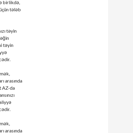
ə birlikdə,
üçün tələb
zı təyin
ləğin
i təyin
iyyə
cədir.
tmək,
arı arasında
et AZ-da
nsınızı
aliyyə
cədir.
tmək,
arı arasında