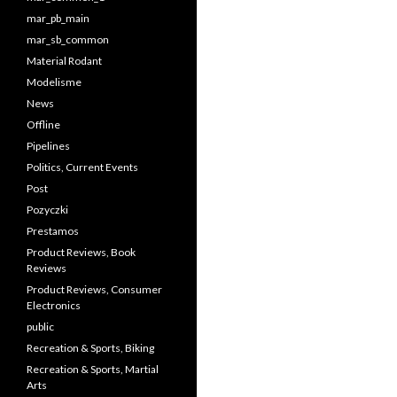
mar_pb_main
mar_sb_common
Material Rodant
Modelisme
News
Offline
Pipelines
Politics, Current Events
Post
Pozyczki
Prestamos
Product Reviews, Book
Reviews
Product Reviews, Consumer
Electronics
public
Recreation & Sports, Biking
Recreation & Sports, Martial
Arts