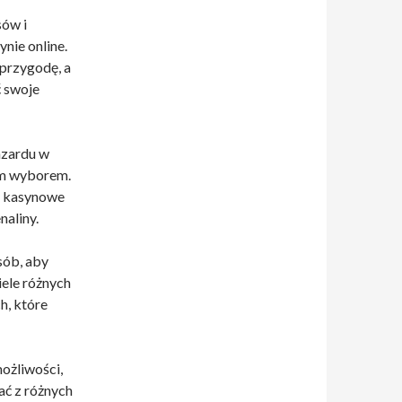
sów i
nie online.
przygodę, a
ć swoje
azardu w
ym wyborem.
y kasynowe
naliny.
sób, aby
iele różnych
ch, które
możliwości,
ać z różnych