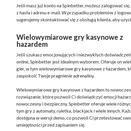
Jeśli masz już konto na Spinbetter, możesz zalogować się,
z hasła i adresu e-mail. W przypadku problemów z logow
sugerujemy skontaktować się z obsługą klienta, aby uzy
Wielowymiarowe gry kasynowe z
hazardem
Jeśli szukasz emocjonujących i niezwykłych doświadczeń
online, Spinbetter jest idealnym wyborem. Oferuje on wie
gier, w tym wielowymiarowe gry kasynowe z hazardem, 
zaspokoić Twoje pragnienie adrenaliny.
Wielowymiarowe gry kasynowe z hazardem to nowoczes
rozwiązanie, które pozwoli Ci doświadczyć emocji hazar
nowoczesny i bezpieczny. Spinbetter oferuje wiele różnych
tym gry z automaty, ruletka, blackjack i wiele innych. Każd
dostępna w wersji demo, co pozwoli Ci przetestować swo
umiejętności przed zapisaniem się.