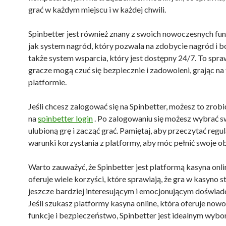
grać w każdym miejscu i w każdej chwili.
Spinbetter jest również znany z swoich nowoczesnych funk
jak system nagród, który pozwala na zdobycie nagród i b
także system wsparcia, który jest dostępny 24/7. To spraw
gracze mogą czuć się bezpiecznie i zadowoleni, grając na 
platformie.
Jeśli chcesz zalogować się na Spinbetter, możesz to zrobić
na
spinbetter login
. Po zalogowaniu się możesz wybrać s
ulubioną grę i zacząć grać. Pamiętaj, aby przeczytać regul
warunki korzystania z platformy, aby móc pełnić swoje o
Warto zauważyć, że Spinbetter jest platformą kasyna onli
oferuje wiele korzyści, które sprawiają, że gra w kasyno st
jeszcze bardziej interesującym i emocjonującym doświad
Jeśli szukasz platformy kasyna online, która oferuje now
funkcje i bezpieczeństwo, Spinbetter jest idealnym wybo