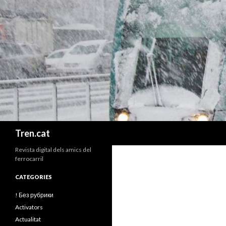
Cerca
Tren.cat
Revista digital dels amics del
ferrocarril
CATEGORIES
! Без рубрики
Activators
Actualitat