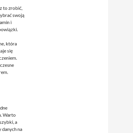
z to zrobić,
wybrać swoją
amin i
bowiązki.
ne, która
aje się
czeniem.
oczesne
rem.
odne
m. Warto
szybki, a
y danych na