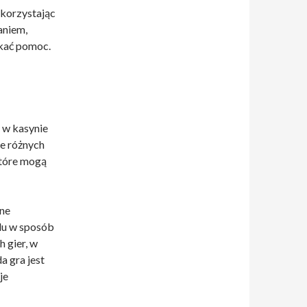
 korzystając
aniem,
skać pomoc.
 w kasynie
le różnych
które mogą
ne
du w sposób
 gier, w
a gra jest
je