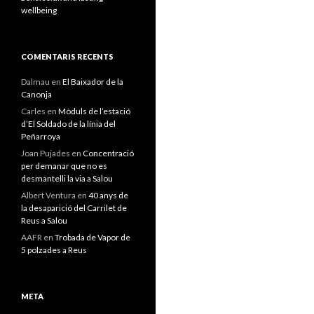
wellbeing
COMENTARIS RECENTS
Dalmau
en
El Baixador de la
Canonja
Carles
en
Mòduls de l’estació
d’El Soldado de la línia del
Peñarroya
Joan Pujades
en
Concentració
per demanar que no es
desmantelli la via a Salou
Albert Ventura
en
40 anys de
la desaparició del Carrilet de
Reus a Salou
AAFR
en
Trobada de Vapor de
5 polzades a Reus
META