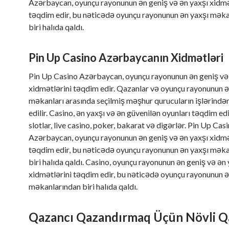
Azərbaycan, oyunçu rayonunun ən geniş və ən yaxşı xidmə
təqdim edir, bu nəticədə oyunçu rayonunun ən yaxşı mək
biri halıda qaldı.
Pin Up Casino Azərbaycanın Xidmətləri
Pin Up Casino Azərbaycan, oyunçu rayonunun ən geniş və
xidmətlərini təqdim edir. Qazanlar və oyunçu rayonunun ə
məkanları arasında seçilmiş məşhur qurucuların işlərindən
edilir. Casino, ən yaxşı və ən güvenilən oyunları təqdim edi
slotlar, live casino, poker, bakarat və digərlər. Pin Up Cas
Azərbaycan, oyunçu rayonunun ən geniş və ən yaxşı xidmə
təqdim edir, bu nəticədə oyunçu rayonunun ən yaxşı mək
biri halıda qaldı. Casino, oyunçu rayonunun ən geniş və ən 
xidmətlərini təqdim edir, bu nəticədə oyunçu rayonunun ə
məkanlarından biri halıda qaldı.
Qazancı Qazandırmaq Üçün Növli Q