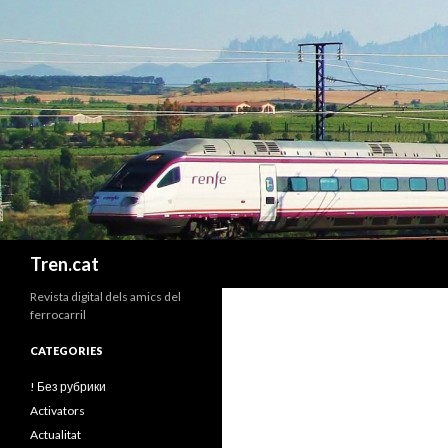
Cerca
Tren.cat
Revista digital dels amics del
ferrocarril
CATEGORIES
! Без рубрики
Activators
Actualitat