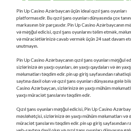
Pin Up Casino Azərbaycan üçün ideal qızıl şans oyunları
platformasıdir. Bu qızıl şans oyunları dünyasında çox tanı
markasının bir parçasıdır. Pin Up Casino Azərbaycanın mə
və məşğul edicisi, qızıl şans oyunlarını təlim etmək, məl
və müraciətlərinizə cavab vermək üçün 24 saat davam etd
unutmayın.
Pin Up Casino Azərbaycanın qızıl şans oyunları məşğul edi
sizlərinizə ən yaxşı oyunları, ən yaxşı qaydaları və ən yaxş
məlumatları təqdim edir. pin up giriş sayfasından rahatlıq
saytına daxil olun və qızıl şans oyunları dünyasına gələ bil
Casino Azərbaycan, sizlərinizə ən yaxşı mühüm məlumatla
yaxşı müraciət şanslarını təqdim edir.
Qızıl şans oyunları məşğul edicisi, Pin Up Casino Azərba
məsləhətçisi, sizlərinizə ən yaxşı mühüm məlumatları və 
müraciət şanslarını təqdim edir. pin up giriş sayfasından r
veb-saytına daxil olun və qızıl şans oyunları dünyasına gələ