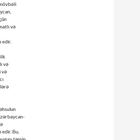
 növbəli
ycan,
çün
natlı və
 edir.
ilk
ı və
i və
cı
ilərə
məhsulun
 Azərbaycan-
lə
 edir. Bu,
yışını təmin