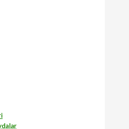
i
ydalar