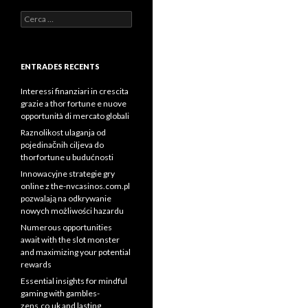
Cerca:
ENTRADES RECENTS
Interessi finanziari in crescita
grazie a thor fortune e nuove
opportunità di mercato globali
Raznolikost ulaganja od
pojedinačnih ciljeva do
thorfortune u budućnosti
Innowacyjne strategie gry
online z the-nvcasinos.com.pl
pozwalają na odkrywanie
nowych możliwości hazardu
Numerous opportunities
await with the slot monster
and maximizing your potential
rewards
Essential insights for mindful
gaming with gambles-
zens.co.uk and lasting