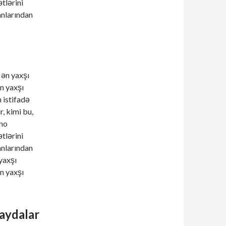
tlərini
anlarından
 ən yaxşı
n yaxşı
 istifadə
r, kimi bu,
ino
tlərini
anlarından
yaxşı
n yaxşı
aydalar