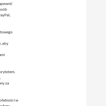
zapewnić
osób
PayPal,
bitowego
, aby
ami
orytetem.
,
ony za
płatności w
obsługa