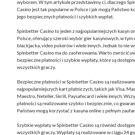
wyborem. W tym artykule przedstawimy ci, dlaczego Spi
Casino jest tak popularne w Polsce i jak mogą Państwo k
jego bezpiecznych płatności i szybkich wypłat.
Spinbetter Casino to jeden z najpopularniejszych kasyn on
Polsce, oferujący szeroki wybór gier kasynowych, w tym r
blackjacka, video pokerów i wiele innych. Jednak to nie w
Spinbetter Casino ma do zaoferowania. Warto zwrócić u
bezpieczne płatności i szybkie wypłaty, które są dostępn
wszystkich graczy.
Bezpieczne płatności w Spinbetter Casino są realizowan
najpopularniejszych kart płatniczych, takich jak Visa, Ma
Maestro, Neteller, Skrill, Paysafecard i wiele innych. Wsz
płatności są realizowane szybko i bezpiecznie, co gwarant
Państwo mogą korzystać z kasyna online z pełnym zaufa
Szybkie wypłaty w Spinbetter Casino są również dostępn
wszystkich graczy. Wypłaty są realizowane w ciągu 24 god