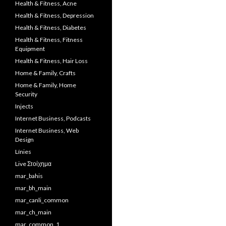
Health & Fitness, Acne
Health & Fitness, Depression
Health & Fitness, Diabetes
Health & Fitness, Fitness
Equipment
Health & Fitness, Hair Loss
Home & Family, Crafts
Home & Family, Home
Security
Injects
Internet Business, Podcasts
Internet Business, Web
Design
Línies
Live Στοίχημα
mar_bahis
mar_bh_main
mar_canli_common
mar_ch_main
mar_common_1