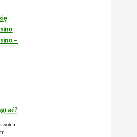
się
sino
sino –
agrać?
 swoich
nym