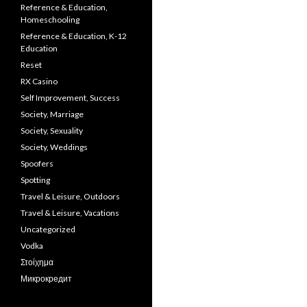
Reference & Education,
Homeschooling
Reference & Education, K-12
Education
Reset
RX Casino
Self Improvement, Success
Society, Marriage
Society, Sexuality
Society, Weddings
Spoofers
Spotting
Travel & Leisure, Outdoors
Travel & Leisure, Vacations
Uncategorized
Vodka
Στοίχημα
Микрокредит