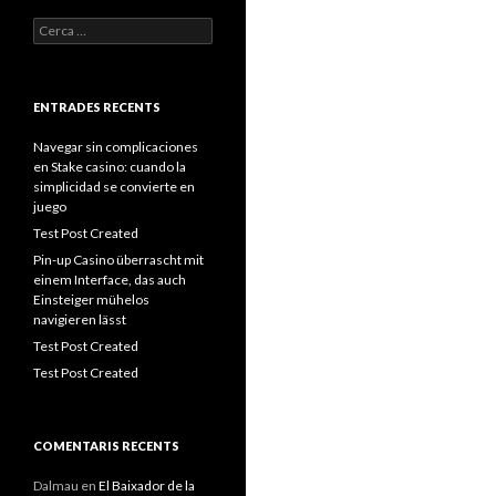
Cerca:
ENTRADES RECENTS
Navegar sin complicaciones
en Stake casino: cuando la
simplicidad se convierte en
juego
Test Post Created
Pin-up Casino überrascht mit
einem Interface, das auch
Einsteiger mühelos
navigieren lässt
Test Post Created
Test Post Created
COMENTARIS RECENTS
Dalmau
en
El Baixador de la