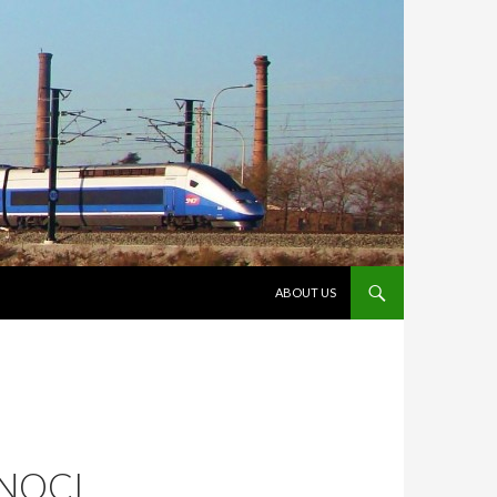
VÉS AL CONTINGUT
ABOUT US
TNOCI