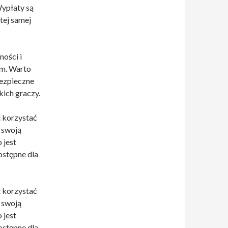
Wypłaty są
tej samej
ności i
em. Warto
bezpieczne
kich graczy.
ć korzystać
ć swoją
 jest
ostępne dla
ć korzystać
ć swoją
 jest
ostępne dla