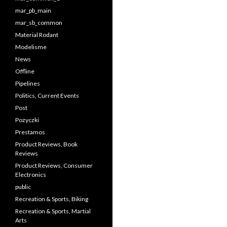
mar_pb_main
mar_sb_common
Material Rodant
Modelisme
News
Offline
Pipelines
Politics, Current Events
Post
Pozyczki
Prestamos
Product Reviews, Book
Reviews
Product Reviews, Consumer
Electronics
public
Recreation & Sports, Biking
Recreation & Sports, Martial
Arts