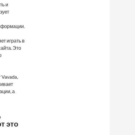
ть и
зует
и
нформации.
ет играть в
айта. Это
о
 Vavada,
чивает
ции, а
о
т это