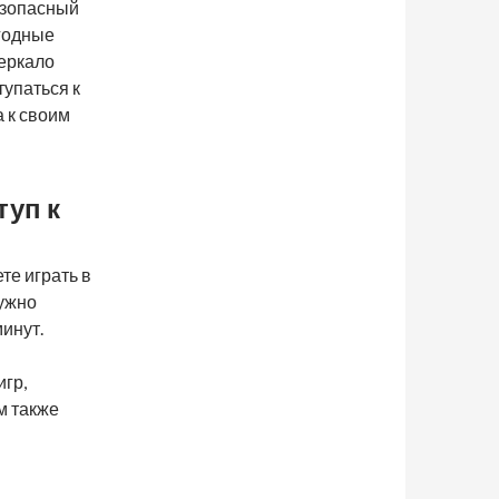
безопасный
ыгодные
зеркало
тупаться к
а к своим
туп к
те играть в
нужно
минут.
игр,
м также