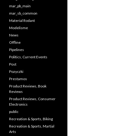
mar_pb_main
mar_sb_common
Material Rodant
Modelisme
News
Offline
Pipelines
Politics, Current Events
Post
Pozyczki
Prestamos
Product Reviews, Book
Reviews
Product Reviews, Consumer
Electronics
public
Recreation & Sports, Biking
Recreation & Sports, Martial
Arts