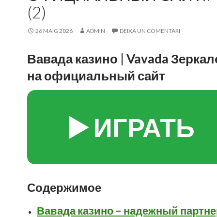
(2)
26 MAIG 2026
ADMIN
DEIXA UN COMENTARI
Вавада казино | Vavada Зеркал
на официальный сайт
▶️ ИГРАТЬ
Содержимое
Вавада казино – надежный партне