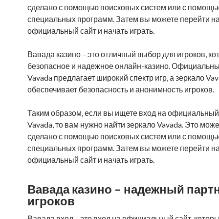
сделано с помощью поисковых систем или с помощь
специальных программ. Затем вы можете перейти н
официальный сайт и начать играть.
Вавада казино – это отличный выбор для игроков, к
безопасное и надежное онлайн-казино. Официальны
Vavada предлагает широкий спектр игр, а зеркало Va
обеспечивает безопасность и анонимность игроков.
Таким образом, если вы ищете вход на официальный
Vavada, то вам нужно найти зеркало Vavada. Это може
сделано с помощью поисковых систем или с помощь
специальных программ. Затем вы можете перейти н
официальный сайт и начать играть.
Вавада казино – надежный парт
игроков
Вавада вход – это вход на официальный сайт, котор