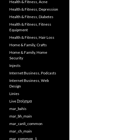
Health & Fitness, Acne
Health & Fitness, Depression
Health & Fitness, Diabetes
Health & Fitness, Fitness
Equipment
Health & Fitness, Hair Loss
Home & Family, Crafts
Home & Family, Home
Security
Injects
Internet Business, Podcasts
Internet Business, Web
Design
Línies
Live Στοίχημα
mar_bahis
mar_bh_main
mar_canli_common
mar_ch_main
mar_common_1