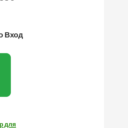
о Вход
р для