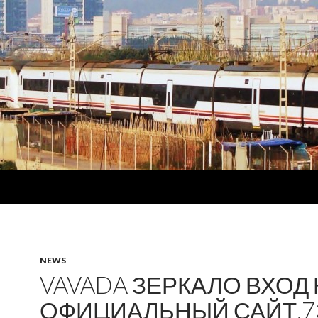
NEWS
VAVADA ЗЕРКАЛО ВХОД 
ОФИЦИАЛЬНЫЙ САЙТ.7