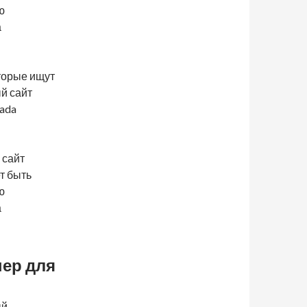
ю
а
оторые ищут
й сайт
vada
 сайт
т быть
ю
а
нер для
ый