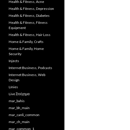
Health & Fitness, Acne
Health & Fitness, Depression
Health & Fitness, Diabetes
Health & Fitness, Fitness
Equipment
Health & Fitness, Hair Loss
Home & Family, Crafts
Home & Family, Home
Security
Injects
Internet Business, Podcasts
Internet Business, Web
Design
Línies
Live Στοίχημα
mar_bahis
mar_bh_main
mar_canli_common
mar_ch_main
mar_common_1