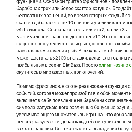
функциями. Основной триггер фриспинов – появлен
барабанах трех или более скаттер-катушек. Это даёт
бесплатных вращений, во время которых каждый с
скаттер добавляет еще 10 спинов и увеличивает мно
wild-символа. Сначала он составляет x2, затем x3, а
максимальное значение достигает x10. Это позволяе
существенно увеличить выигрыш, особенно в комби
накоплением значений рыб. В результате, общий в
может достигать x2100 от ставки, делая слот одним и
прибыльных в серии Big Bass. Просто
олимп казино с
окунитесь в мир азартных приключений.
Помимо фриспинов, в слоте реализована функция с
событий, которая может произойти в любой момент и
включает в себя появление на барабанах специальн
символа, запускающего различные бонусные раунды
увеличивающего множитель выигрыша. Это добавляе
непредсказуемости, делая каждый спин уникальным 
захватывающим. Высокая частота выпадения бонус