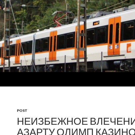
POST
НЕИЗБЕЖНОЕ ВЛЕЧЕНИ
АЗАРТУ ОЛИМП КАЗИН