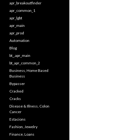
apr_breakoutfinder
apr_common_1
apr_lgbt
apr_main
apr_prod
Automation
Blog
bt_,apr_main
bt_apr_common_2
Business, Home Based
Business
Bypasser
Cracked
Cracks
Disease & Illness, Colon
Cancer
Estacions
Fashion, Jewelry
Finance, Loans