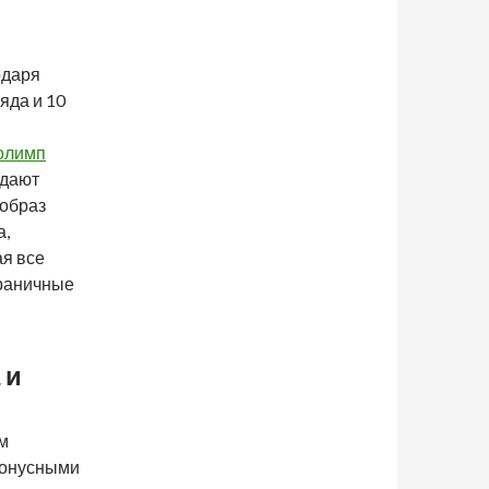
одаря
яда и 10
олимп
здают
 образ
а,
ая все
граничные
 и
м
бонусными