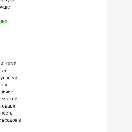
лучше
ино
ичков в
ной
онусными
 что
аличие
оляет не
агодаря
рность
х входов в