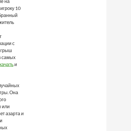
ие на
 игроку 10
обранный
житель
т
нации с
ыигрыш
з самых
качать
и
лучайных
гры. Она
ого
 или
т азарта и
и
ных