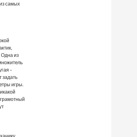
из самых
окой
актик,
 Одна из
 множитель
угая –
т задать
етры игры.
никакой
 грамотный
ут
ханику.