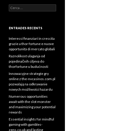
Cerca:
ENTRADES RECENTS
Interessi finanziari in crescita
grazie a thor fortune e nuove
opportunità di mercato globali
Raznolikost ulaganja od
pojedinačnih ciljeva do
thorfortune u budućnosti
Innowacyjne strategie gry
online z the-nvcasinos.com.pl
pozwalają na odkrywanie
nowych możliwości hazardu
Numerous opportunities
await with the slot monster
and maximizing your potential
rewards
Essential insights for mindful
gaming with gambles-
zens.co.uk and lasting