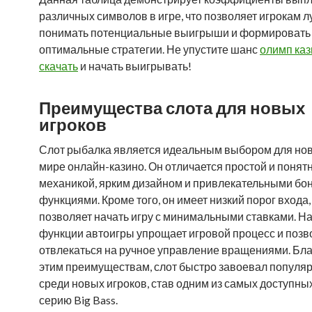
различных символов в игре, что позволяет игрокам 
понимать потенциальные выигрыши и формировать
оптимальные стратегии. Не упустите шанс
олимп каз
скачать
и начать выигрывать!
Преимущества слота для новых
игроков
Слот рыбалка является идеальным выбором для нов
мире онлайн-казино. Он отличается простой и понят
механикой, ярким дизайном и привлекательными б
функциями. Кроме того, он имеет низкий порог входа,
позволяет начать игру с минимальными ставками. Н
функции автоигры упрощает игровой процесс и позв
отвлекаться на ручное управление вращениями. Бл
этим преимуществам, слот быстро завоевал популя
среди новых игроков, став одним из самых доступны
серию Big Bass.