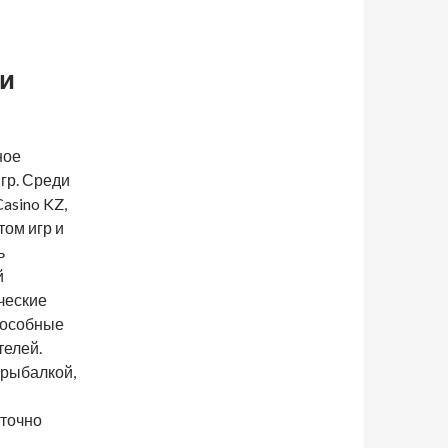
и
ное
гр. Среди
asino KZ,
ом игр и
ь
й
ические
пособные
телей.
 рыбалкой,
аточно