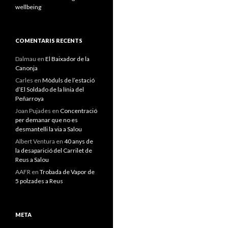
wellbeing
COMENTARIS RECENTS
Dalmau
en
El Baixador de la
Canonja
Carles
en
Mòduls de l’estació
d’El Soldado de la línia del
Peñarroya
Joan Pujades
en
Concentració
per demanar que no es
desmantelli la via a Salou
Albert Ventura
en
40 anys de
la desaparició del Carrilet de
Reus a Salou
AAFR
en
Trobada de Vapor de
5 polzades a Reus
META