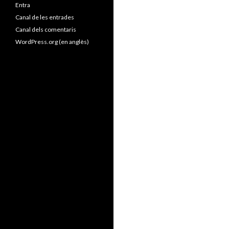
Entra
Canal de les entrades
Canal dels comentaris
WordPress.org (en anglès)