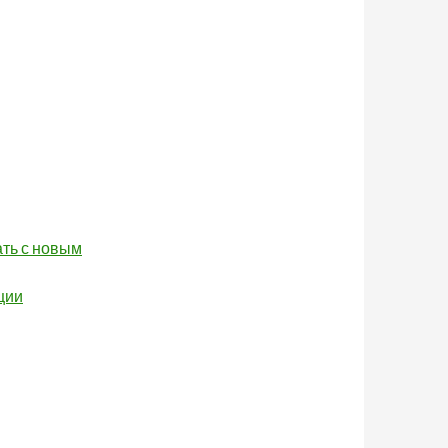
ать с новым
ции