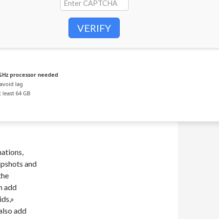
VERIFY
GHz processor needed
avoid lag
 least 64 GB
ations,
apshots and
the
an add
ids,»
also add