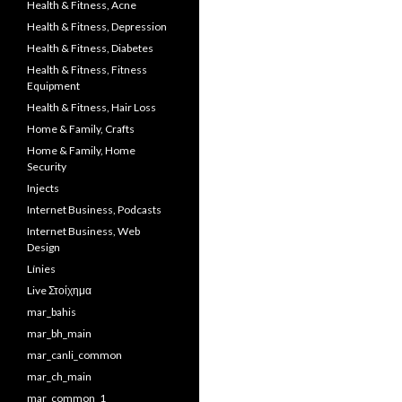
Health & Fitness, Acne
Health & Fitness, Depression
Health & Fitness, Diabetes
Health & Fitness, Fitness
Equipment
Health & Fitness, Hair Loss
Home & Family, Crafts
Home & Family, Home
Security
Injects
Internet Business, Podcasts
Internet Business, Web
Design
Línies
Live Στοίχημα
mar_bahis
mar_bh_main
mar_canli_common
mar_ch_main
mar_common_1