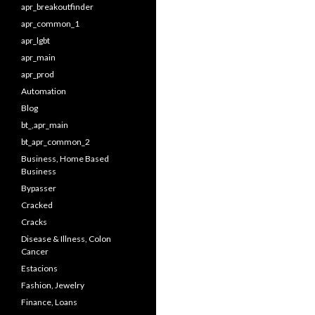
apr_breakoutfinder
apr_common_1
apr_lgbt
apr_main
apr_prod
Automation
Blog
bt_,apr_main
bt_apr_common_2
Business, Home Based
Business
Bypasser
Cracked
Cracks
Disease & Illness, Colon
Cancer
Estacions
Fashion, Jewelry
Finance, Loans