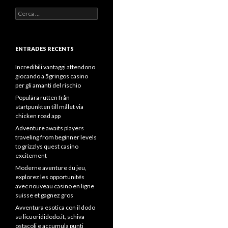
Cerca:
ENTRADES RECENTS
Incredibili vantaggi attendono
giocando a 5gringos casino
per gli amanti del rischio
Populära rutten från
startpunkten till målet via
chicken road app
Adventure awaits players
traveling from beginner levels
to grizzlys quest casino
excitement
Moderne aventure du jeu,
explorez les opportunités
avec nouveau casino en ligne
suisse et gagnez gros
Avventura esotica con il dodo
su licuorididodo.it, schiva
ostacoli e accumula punti