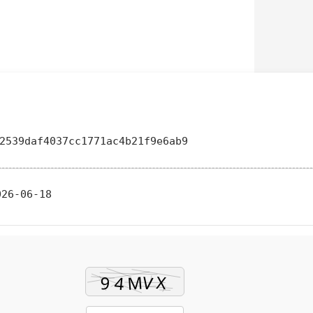
42539daf4037cc1771ac4b21f9e6ab9
26-06-18