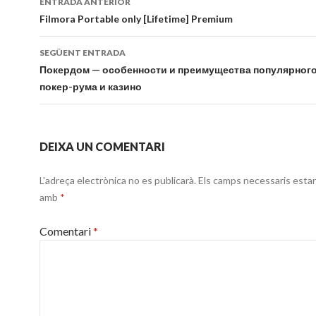
ENTRADA ANTERIOR
per
Filmora Portable only [Lifetime] Premium
les
SEGÜENT ENTRADA
entrades
Покердом — особенности и преимущества популярного
покер-рума и казино
DEIXA UN COMENTARI
L'adreça electrònica no es publicarà.
Els camps necessaris esta
amb
*
Comentari
*