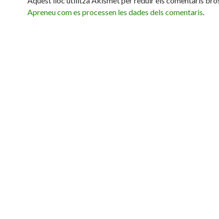
Aquest lloc utilitza Akismet per reduir els comentaris bro
Apreneu com es processen les dades dels comentaris
.