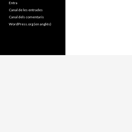
Entra
Canal de les entrades
Canal dels comentaris
WordPress.org (en anglès)