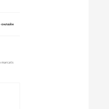
 онлайн
n marcats