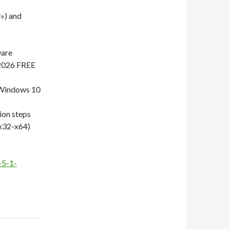
») and
ware
 2026 FREE
 Windows 10
ion steps
x32-x64)
-5-1-