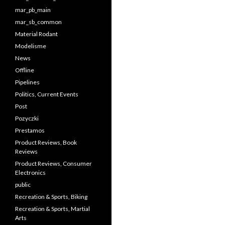
mar_pb_main
mar_sb_common
Material Rodant
Modelisme
News
Offline
Pipelines
Politics, Current Events
Post
Pozyczki
Prestamos
Product Reviews, Book
Reviews
Product Reviews, Consumer
Electronics
public
Recreation & Sports, Biking
Recreation & Sports, Martial
Arts