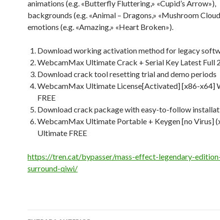
animations (e.g. «Butterfly Fluttering,» «Cupid’s Arrow»),
backgrounds (e.g. «Animal – Dragons,» «Mushroom Cloud
emotions (e.g. «Amazing,» «Heart Broken»).
Download working activation method for legacy soft
WebcamMax Ultimate Crack + Serial Key Latest Full
Download crack tool resetting trial and demo periods
WebcamMax Ultimate License[Activated] [x86-x64]
FREE
Download crack package with easy-to-follow installat
WebcamMax Ultimate Portable + Keygen [no Virus] (
Ultimate FREE
https://tren.cat/bypasser/mass-effect-legendary-edition
surround-qiwi/
Navegació