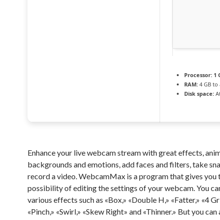
Processor:
1 
RAM:
4 GB to 
Disk space:
At
Enhance your live webcam stream with great effects, anim
backgrounds and emotions, add faces and filters, take sn
record a video. WebcamMax is a program that gives you 
possibility of editing the settings of your webcam. You c
various effects such as «Box,» «Double H,» «Fatter,» «4 Gr
«Pinch,» «Swirl,» «Skew Right» and «Thinner.» But you can 