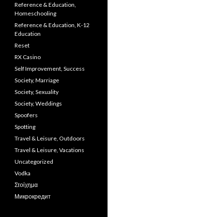
Reference & Education,
Homeschooling
Reference & Education, K-12
Education
Reset
RX Casino
Self Improvement, Success
Society, Marriage
Society, Sexuality
Society, Weddings
Spoofers
Spotting
Travel & Leisure, Outdoors
Travel & Leisure, Vacations
Uncategorized
Vodka
Στοίχημα
Микрокредит