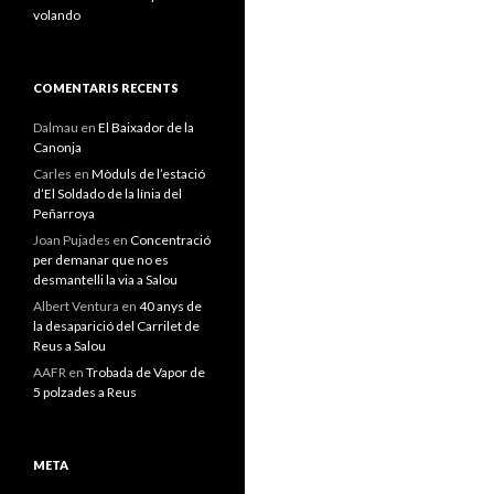
volando
COMENTARIS RECENTS
Dalmau
en
El Baixador de la
Canonja
Carles
en
Mòduls de l’estació
d’El Soldado de la línia del
Peñarroya
Joan Pujades
en
Concentració
per demanar que no es
desmantelli la via a Salou
Albert Ventura
en
40 anys de
la desaparició del Carrilet de
Reus a Salou
AAFR
en
Trobada de Vapor de
5 polzades a Reus
META