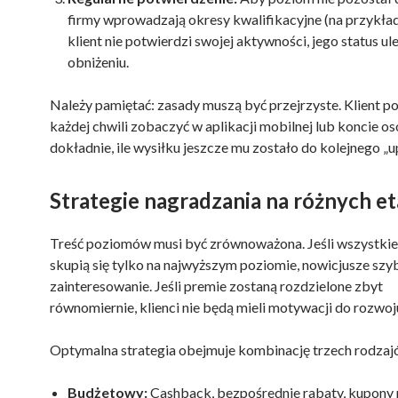
firmy wprowadzają okresy kwalifikacyjne (na przykład 
klient nie potwierdzi swojej aktywności, jego status ul
obniżeniu.
Należy pamiętać: zasady muszą być przejrzyste. Klient p
każdej chwili zobaczyć w aplikacji mobilnej lub koncie o
dokładnie, ile wysiłku jeszcze mu zostało do kolejnego „u
Strategie nagradzania na różnych e
Treść poziomów musi być zrównoważona. Jeśli wszystki
skupią się tylko na najwyższym poziomie, nowicjusze szy
zainteresowanie. Jeśli premie zostaną rozdzielone zbyt
równomiernie, klienci nie będą mieli motywacji do rozwoj
Optymalna strategia obejmuje kombinację trzech rodzaj
Budżetowy:
Cashback, bezpośrednie rabaty, kupony 