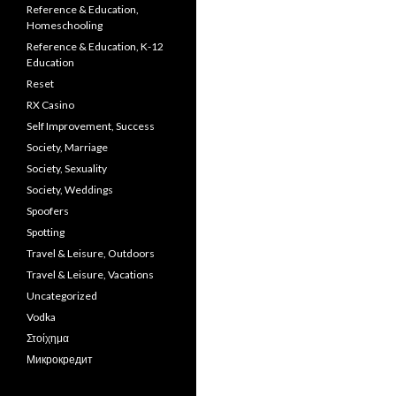
Reference & Education,
Homeschooling
Reference & Education, K-12
Education
Reset
RX Casino
Self Improvement, Success
Society, Marriage
Society, Sexuality
Society, Weddings
Spoofers
Spotting
Travel & Leisure, Outdoors
Travel & Leisure, Vacations
Uncategorized
Vodka
Στοίχημα
Микрокредит