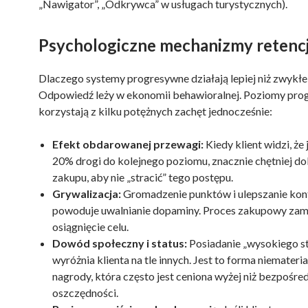
„Nawigator”, „Odkrywca” w usługach turystycznych).
Psychologiczne mechanizmy retencj
Dlaczego systemy progresywne działają lepiej niż zwykłe
Odpowiedź leży w ekonomii behawioralnej. Poziomy pro
korzystają z kilku potężnych zachęt jednocześnie:
Efekt obdarowanej przewagi:
Kiedy klient widzi, że j
20% drogi do kolejnego poziomu, znacznie chętniej d
zakupu, aby nie „stracić” tego postępu.
Grywalizacja:
Gromadzenie punktów i ulepszanie kon
powoduje uwalnianie dopaminy. Proces zakupowy zami
osiągnięcie celu.
Dowód społeczny i status:
Posiadanie „wysokiego s
wyróżnia klienta na tle innych. Jest to forma niemateria
nagrody, która często jest ceniona wyżej niż bezpośre
oszczędności.