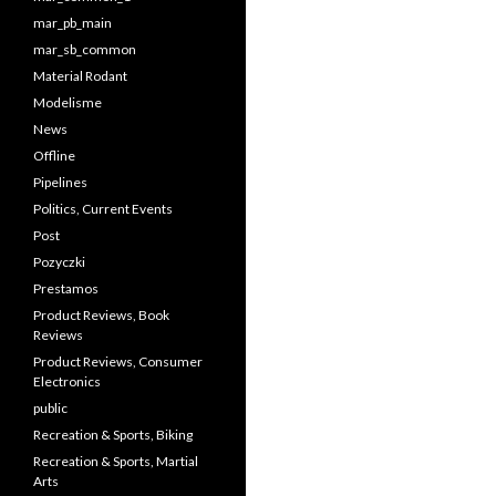
mar_pb_main
mar_sb_common
Material Rodant
Modelisme
News
Offline
Pipelines
Politics, Current Events
Post
Pozyczki
Prestamos
Product Reviews, Book
Reviews
Product Reviews, Consumer
Electronics
public
Recreation & Sports, Biking
Recreation & Sports, Martial
Arts