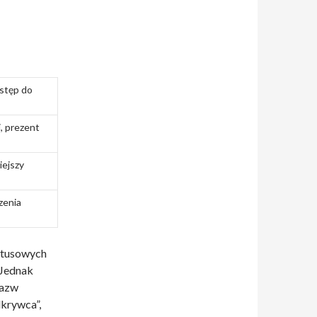
stęp do
, prezent
ejszy
zenia
atusowych
 Jednak
nazw
krywca”,