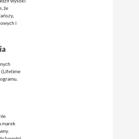
adził wysoki
, że
tańszy,
sowych i
ia
jnych
 (Lifetime
rogramu.
nie
la marek
wny.
dożywotni,