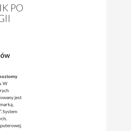
K PO
II
mów
poziomy
a. W
órych
dowany jest
 marką,
”. System
ych,
mputerowej.