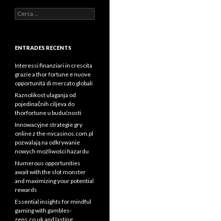
Cerca:
ENTRADES RECENTS
Interessi finanziari in crescita
grazie a thor fortune e nuove
opportunità di mercato globali
Raznolikost ulaganja od
pojedinačnih ciljeva do
thorfortune u budućnosti
Innowacyjne strategie gry
online z the-nvcasinos.com.pl
pozwalają na odkrywanie
nowych możliwości hazardu
Numerous opportunities
await with the slot monster
and maximizing your potential
rewards
Essential insights for mindful
gaming with gambles-
zens.co.uk and lasting