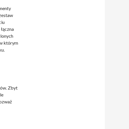
gmenty
 zestaw
ciu
 łączna
ślonych
 w którym
ku.
ków. Zbyt
le
Rozważ