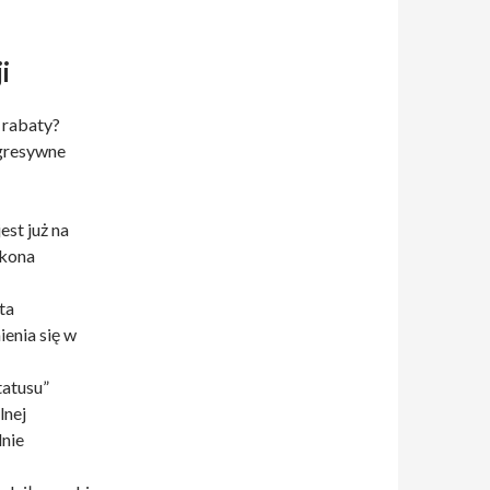
i
 rabaty?
gresywne
est już na
okona
ta
enia się w
tatusu”
lnej
dnie