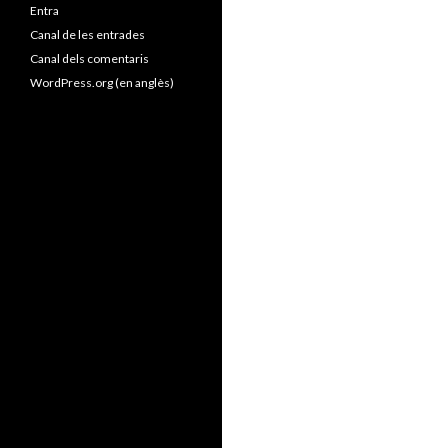
Entra
Canal de les entrades
Canal dels comentaris
WordPress.org (en anglès)