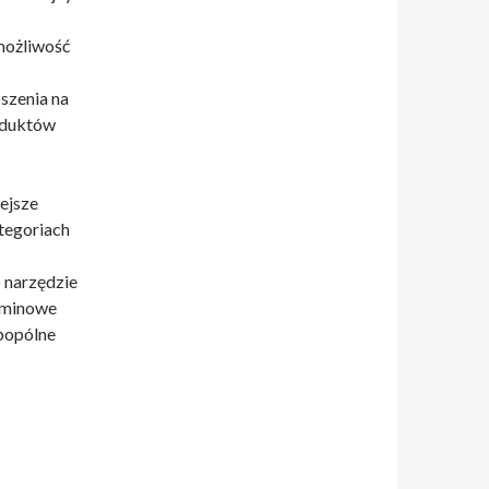
możliwość
szenia na
oduktów
ejsze
ategoriach
o narzędzie
rminowe
bopólne