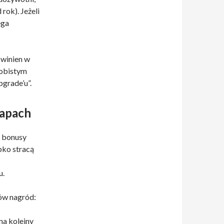
rok). Jeżeli
ega
owinien w
sobistym
pgrade’u”.
tapach
e bonusy
bko stracą
u.
ów nagród:
na kolejny