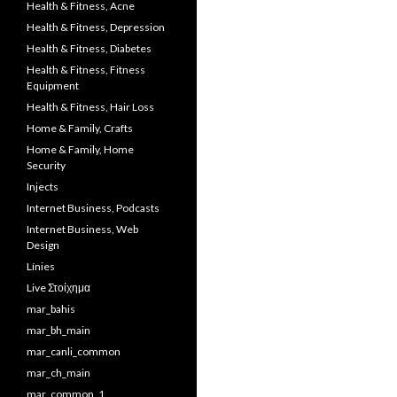
Health & Fitness, Acne
Health & Fitness, Depression
Health & Fitness, Diabetes
Health & Fitness, Fitness
Equipment
Health & Fitness, Hair Loss
Home & Family, Crafts
Home & Family, Home
Security
Injects
Internet Business, Podcasts
Internet Business, Web
Design
Línies
Live Στοίχημα
mar_bahis
mar_bh_main
mar_canli_common
mar_ch_main
mar_common_1