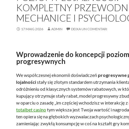
KOMPLETNY PRZEWODNI
MECHANICE I PSYCHOLOG
17 MAIG 2026
ADMIN
DEIXA UN COMENTARI
Wprowadzenie do koncepcji pozio
progresywnych
We współczesnej ekonomii doświadczeń
progresywne 
lojalności
stały się złotym standardem utrzymania klient
odróżnieniu od klasycznych systemów rabatowych, w kt
kupujący otrzymuje stały rabat, model progresywny zbu
w oparciu o zasadę „im częściej wchodzisz w interakcję z
totalbet casino
tym większa jest Twoja wartość i nagroda
ten opiera się na głębokich wyzwalaczach psychologiczn
zamieniając zwykłą konsumpcję w coś na kształt gry ko