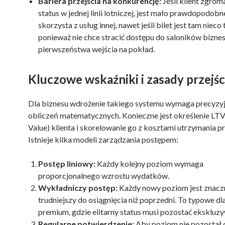
Bariera przejścia na konkurencję:
Jeśli klient zgrom
status w jednej linii lotniczej, jest mało prawdopodobne
skorzysta z usług innej, nawet jeśli bilet jest tam nieco 
ponieważ nie chce stracić dostępu do saloników bizne
pierwszeństwa wejścia na pokład.
Kluczowe wskaźniki i zasady przejśc
Dla biznesu wdrożenie takiego systemu wymaga precyzy
obliczeń matematycznych. Konieczne jest określenie LTV
Value) klienta i skorelowanie go z kosztami utrzymania p
Istnieje kilka modeli zarządzania postępem:
Postęp liniowy:
Każdy kolejny poziom wymaga
proporcjonalnego wzrostu wydatków.
Wykładniczy postęp:
Każdy nowy poziom jest znacz
trudniejszy do osiągnięcia niż poprzedni. To typowe d
premium, gdzie elitarny status musi pozostać ekskluzy
Regularne potwierdzenie:
Aby poziom nie pozostał 