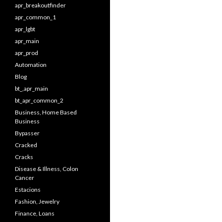
apr_breakoutfinder
apr_common_1
apr_lgbt
apr_main
apr_prod
Automation
Blog
bt_,apr_main
bt_apr_common_2
Business, Home Based
Business
Bypasser
Cracked
Cracks
Disease & Illness, Colon
Cancer
Estacions
Fashion, Jewelry
Finance, Loans