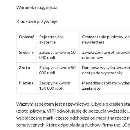
Warunek osiągnięcia
Kluczowe przywileje
Opierać
Rejestracja w
Gromadzenie punktów, do
systemie
newslettera
Srebrny
Zakupy na kwotę 10
Zwiększony zwrot gotówki
000 rubli.
urodzinowy
Złoto
Zakupy na kwotę 50
Darmowa wysyłka, wcześni
000 rubli.
dostęp do wyprzedaży
Platyna
Zakupy na kwotę
Menedżer osobisty, wydar
150 000 rubli.
zamknięte
Ważnym aspektem jest nazewnictwo. Użycie określeń st
(złoto, platyna, VIP) odwołuje się do poczucia wyższości.
współczesne marki często odchodzą od metali na rzecz 
tematycznych, które odpowiadają duchowi firmy (np. „Od