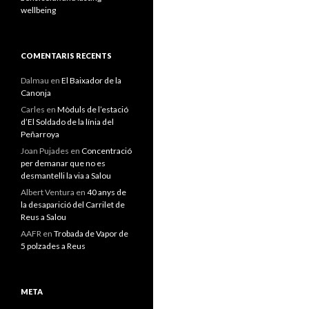
wellbeing
COMENTARIS RECENTS
Dalmau
en
El Baixador de la
Canonja
Carles
en
Mòduls de l’estació
d’El Soldado de la línia del
Peñarroya
Joan Pujades
en
Concentració
per demanar que no es
desmantelli la via a Salou
Albert Ventura
en
40 anys de
la desaparició del Carrilet de
Reus a Salou
AAFR
en
Trobada de Vapor de
5 polzades a Reus
META