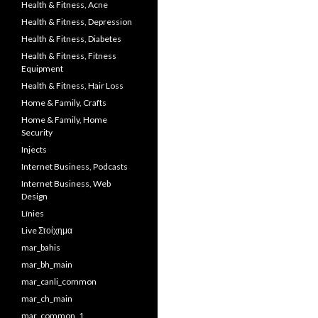
Health & Fitness, Acne
Health & Fitness, Depression
Health & Fitness, Diabetes
Health & Fitness, Fitness
Equipment
Health & Fitness, Hair Loss
Home & Family, Crafts
Home & Family, Home
Security
Injects
Internet Business, Podcasts
Internet Business, Web
Design
Línies
Live Στοίχημα
mar_bahis
mar_bh_main
mar_canli_common
mar_ch_main
mar_common_1