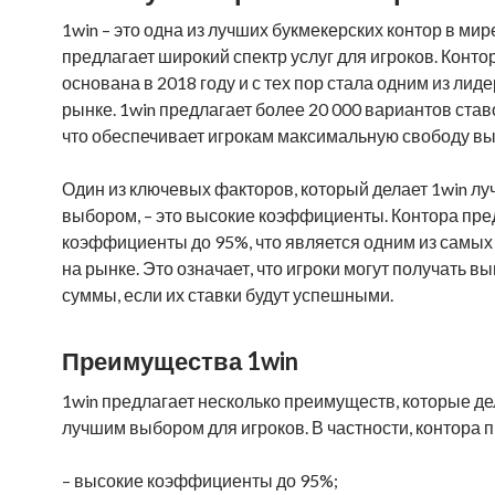
1win – это одна из лучших букмекерских контор в мир
предлагает широкий спектр услуг для игроков. Конто
основана в 2018 году и с тех пор стала одним из лид
рынке. 1win предлагает более 20 000 вариантов ставо
что обеспечивает игрокам максимальную свободу вы
Один из ключевых факторов, который делает 1win л
выбором, – это высокие коэффициенты. Контора пре
коэффициенты до 95%, что является одним из самых
на рынке. Это означает, что игроки могут получать в
суммы, если их ставки будут успешными.
Преимущества 1win
1win предлагает несколько преимуществ, которые де
лучшим выбором для игроков. В частности, контора п
– высокие коэффициенты до 95%;