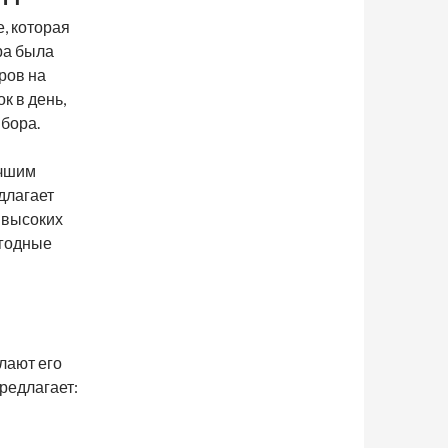
е, которая
ра была
еров на
к в день,
бора.
учшим
длагает
 высоких
ыгодные
лают его
редлагает: