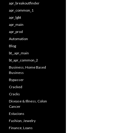
apr_breakoutfinder
apr_common_1
apr_lgbt
apr_main
apr_prod
Automation
Blog
bt_,apr_main
bt_apr_common_2
Business, Home Based
Business
Bypasser
Cracked
Cracks
Disease & Illness, Colon
Cancer
Estacions
Fashion, Jewelry
Finance, Loans