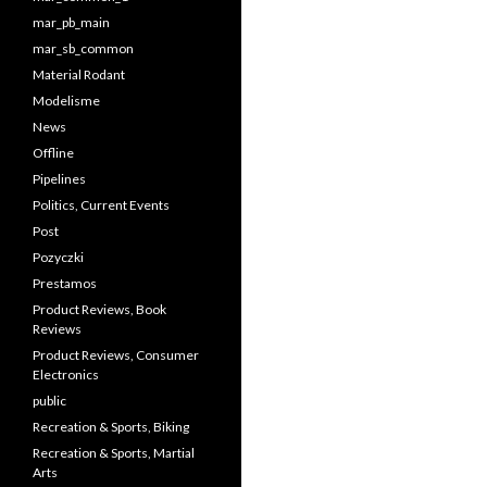
mar_pb_main
mar_sb_common
Material Rodant
Modelisme
News
Offline
Pipelines
Politics, Current Events
Post
Pozyczki
Prestamos
Product Reviews, Book
Reviews
Product Reviews, Consumer
Electronics
public
Recreation & Sports, Biking
Recreation & Sports, Martial
Arts