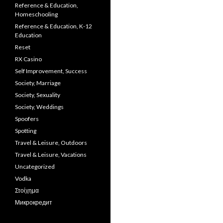
Reference & Education,
Homeschooling
Reference & Education, K-12
Education
Reset
RX Casino
Self Improvement, Success
Society, Marriage
Society, Sexuality
Society, Weddings
Spoofers
Spotting
Travel & Leisure, Outdoors
Travel & Leisure, Vacations
Uncategorized
Vodka
Στοίχημα
Микрокредит