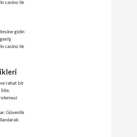
in casino ile
itesine gidin
 geniş
in casino ile
ikleri
 ve rahat bir
Site,
frelemesi
lar. Güvenlik
llanılarak