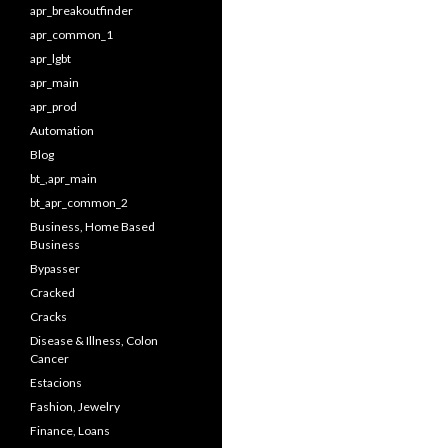
apr_breakoutfinder
apr_common_1
apr_lgbt
apr_main
apr_prod
Automation
Blog
bt_,apr_main
bt_apr_common_2
Business, Home Based
Business
Bypasser
Cracked
Cracks
Disease & Illness, Colon
Cancer
Estacions
Fashion, Jewelry
Finance, Loans