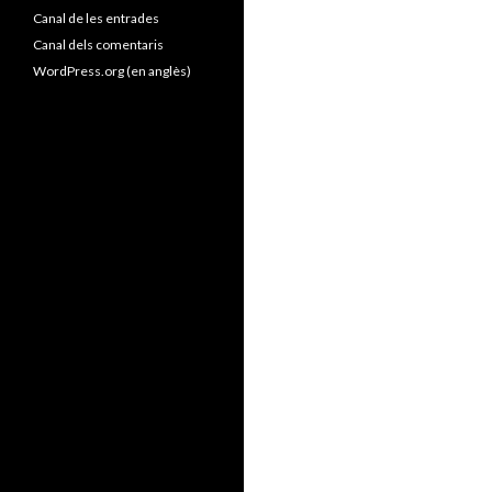
Canal de les entrades
Canal dels comentaris
WordPress.org (en anglès)