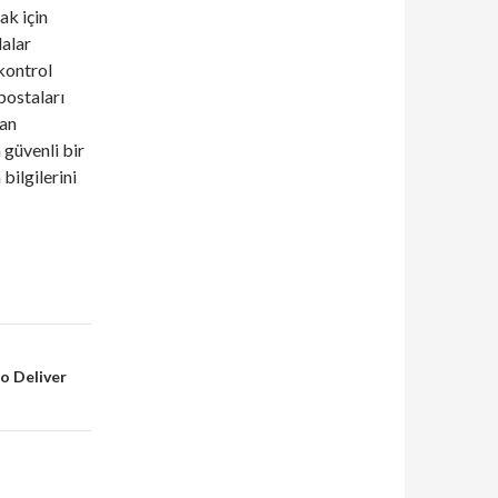
ak için
lalar
kontrol
postaları
lan
 güvenli bir
bilgilerini
o Deliver