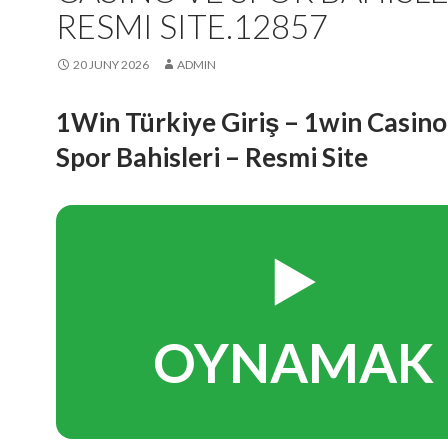
RESMI SITE.12857
20 JUNY 2026
ADMIN
1Win Türkiye Giriş – 1win Casino
Spor Bahisleri – Resmi Site
▶️
OYNAMAK