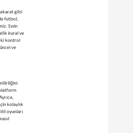
bakarat gibi
de futbol,
iniz. 1win
elik kural ve
ski kontrol
güncel ve
lirliğini
 platform
Ayrıca,
çin kolaylık
tli oyunları
nasıl