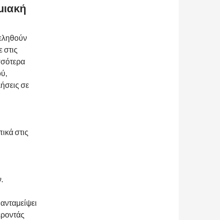
μιακή
φεληθούν
 στις
σσότερα
ύ,
ήσεις σε
ικά στις
.
 ανταμείψει
έροντάς