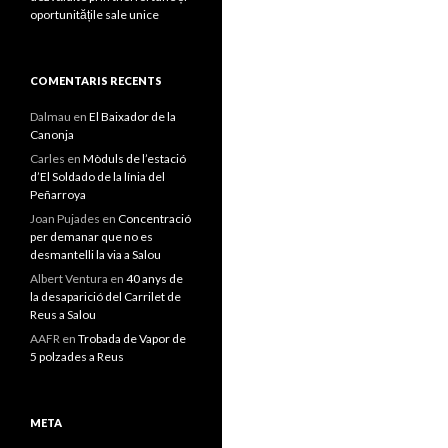
oportunitățile sale unice
COMENTARIS RECENTS
Dalmau
en
El Baixador de la
Canonja
Carles
en
Mòduls de l’estació
d’El Soldado de la línia del
Peñarroya
Joan Pujades
en
Concentració
per demanar que no es
desmantelli la via a Salou
Albert Ventura
en
40 anys de
la desaparició del Carrilet de
Reus a Salou
AAFR
en
Trobada de Vapor de
5 polzades a Reus
META