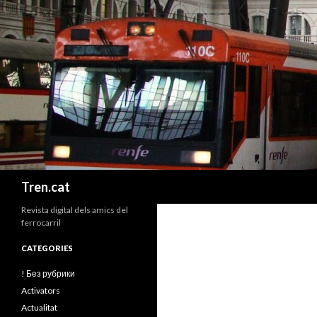
Cerca
Tren.cat
Revista digital dels amics del
ferrocarril
CATEGORIES
! Без рубрики
Activators
Actualitat