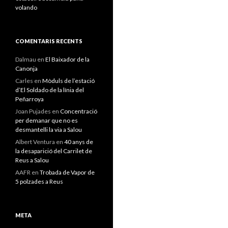
volando
COMENTARIS RECENTS
Dalmau
en
El Baixador de la
Canonja
Carles
en
Mòduls de l’estació
d’El Soldado de la línia del
Peñarroya
Joan Pujades
en
Concentració
per demanar que no es
desmantelli la via a Salou
Albert Ventura
en
40 anys de
la desaparició del Carrilet de
Reus a Salou
AAFR
en
Trobada de Vapor de
5 polzades a Reus
META