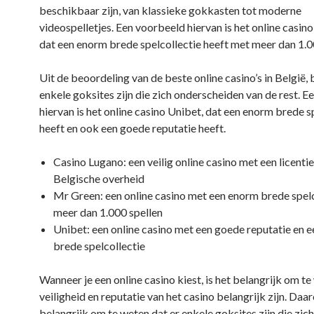
beschikbaar zijn, van klassieke gokkasten tot moderne
videospelletjes. Een voorbeeld hiervan is het online casin
dat een enorm brede spelcollectie heeft met meer dan 1.0
Uit de beoordeling van de beste online casino’s in België, b
enkele goksites zijn die zich onderscheiden van de rest. 
hiervan is het online casino Unibet, dat een enorm brede s
heeft en ook een goede reputatie heeft.
Casino Lugano: een veilig online casino met een licenti
Belgische overheid
Mr Green: een online casino met een enorm brede spelc
meer dan 1.000 spellen
Unibet: een online casino met een goede reputatie en 
brede spelcollectie
Wanneer je een online casino kiest, is het belangrijk om te
veiligheid en reputatie van het casino belangrijk zijn. Daa
belangrijk om te weten dat er enkele goksites zijn die zic