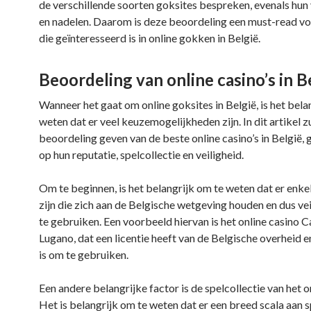
de verschillende soorten goksites bespreken, evenals hun
en nadelen. Daarom is deze beoordeling een must-read vo
die geïnteresseerd is in online gokken in België.
Beoordeling van online casino’s in B
Wanneer het gaat om online goksites in België, is het bela
weten dat er veel keuzemogelijkheden zijn. In dit artikel z
beoordeling geven van de beste online casino’s in België,
op hun reputatie, spelcollectie en veiligheid.
Om te beginnen, is het belangrijk om te weten dat er enke
zijn die zich aan de Belgische wetgeving houden en dus vei
te gebruiken. Een voorbeeld hiervan is het online casino C
Lugano, dat een licentie heeft van de Belgische overheid en
is om te gebruiken.
Een andere belangrijke factor is de spelcollectie van het o
Het is belangrijk om te weten dat er een breed scala aan s