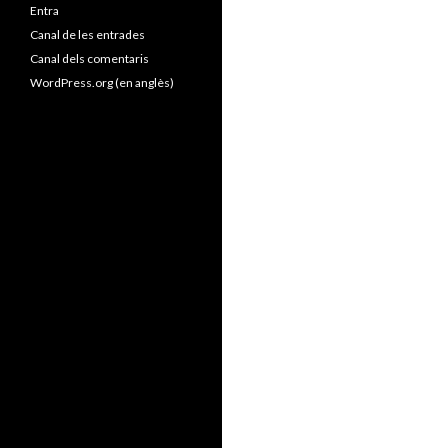
Entra
Canal de les entrades
Canal dels comentaris
WordPress.org (en anglès)