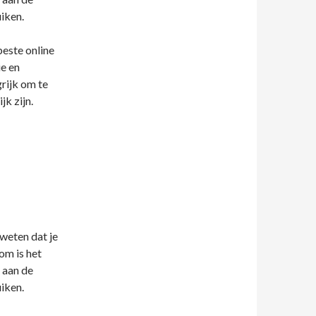
iken.
beste online
ie en
grijk om te
jk zijn.
 weten dat je
rom is het
h aan de
iken.