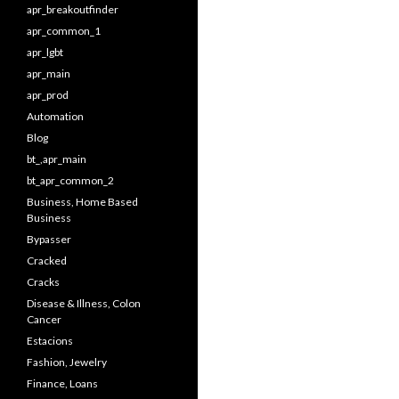
apr_breakoutfinder
apr_common_1
apr_lgbt
apr_main
apr_prod
Automation
Blog
bt_,apr_main
bt_apr_common_2
Business, Home Based
Business
Bypasser
Cracked
Cracks
Disease & Illness, Colon
Cancer
Estacions
Fashion, Jewelry
Finance, Loans