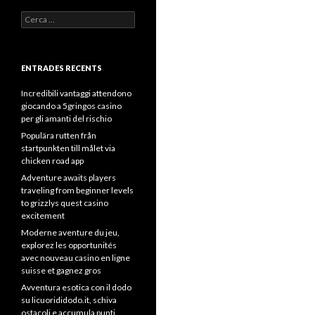
Cerca:
ENTRADES RECENTS
Incredibili vantaggi attendono
giocando a 5gringos casino
per gli amanti del rischio
Populära rutten från
startpunkten till målet via
chicken road app
Adventure awaits players
traveling from beginner levels
to grizzlys quest casino
excitement
Moderne aventure du jeu,
explorez les opportunités
avec nouveau casino en ligne
suisse et gagnez gros
Avventura esotica con il dodo
su licuorididodo.it, schiva
ostacoli e accumula punti