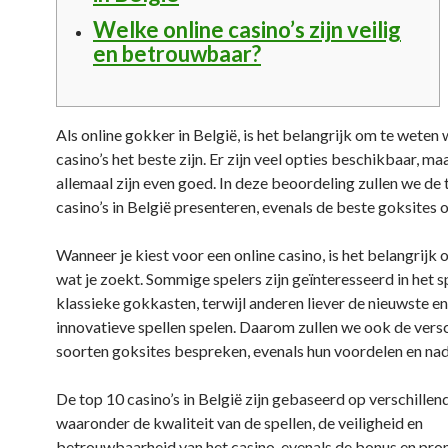
Welke online casino’s zijn veilig
en betrouwbaar?
Als online gokker in België, is het belangrijk om te weten 
casino’s het beste zijn. Er zijn veel opties beschikbaar, maa
allemaal zijn even goed. In deze beoordeling zullen we de
casino’s in België presenteren, evenals de beste goksites 
Wanneer je kiest voor een online casino, is het belangrijk
wat je zoekt. Sommige spelers zijn geïnteresseerd in het s
klassieke gokkasten, terwijl anderen liever de nieuwste e
innovatieve spellen spelen. Daarom zullen we ook de vers
soorten goksites bespreken, evenals hun voordelen en nad
De top 10 casino’s in België zijn gebaseerd op verschillen
waaronder de kwaliteit van de spellen, de veiligheid en
betrouwbaarheid van het casino, evenals de bonus en pro