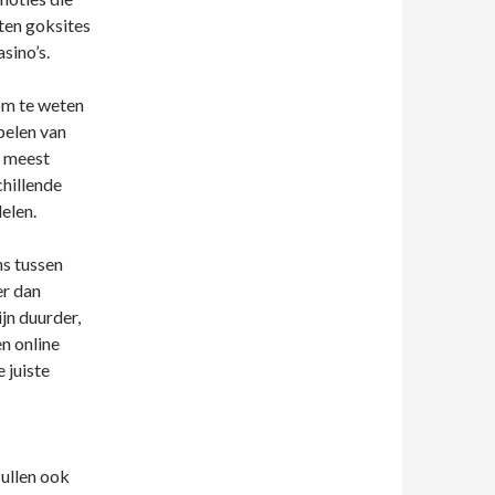
ten goksites
sino’s.
 om te weten
pelen van
n meest
chillende
elen.
ns tussen
er dan
jn duurder,
n online
 juiste
zullen ook