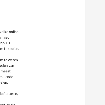
welke online
r niet
 top 10
om te spelen.
 om te weten
pelen van
n meest
chillende
elen.
de factoren,
moties die