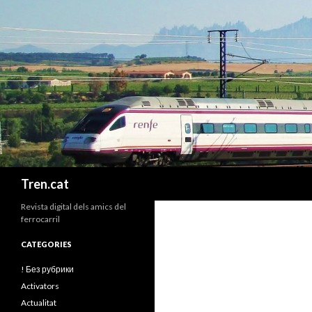
Cerca
Tren.cat
Revista digital dels amics del
ferrocarril
CATEGORIES
! Без рубрики
Activators
Actualitat