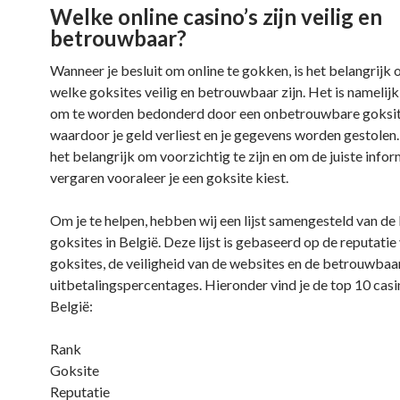
Welke online casino’s zijn veilig en
betrouwbaar?
Wanneer je besluit om online te gokken, is het belangrijk
welke goksites veilig en betrouwbaar zijn. Het is namelij
om te worden bedonderd door een onbetrouwbare goksit
waardoor je geld verliest en je gegevens worden gestolen
het belangrijk om voorzichtig te zijn en om de juiste infor
vergaren vooraleer je een goksite kiest.
Om je te helpen, hebben wij een lijst samengesteld van de
goksites in België. Deze lijst is gebaseerd op de reputatie
goksites, de veiligheid van de websites en de betrouwbaa
uitbetalingspercentages. Hieronder vind je de top 10 casin
België:
Rank
Goksite
Reputatie