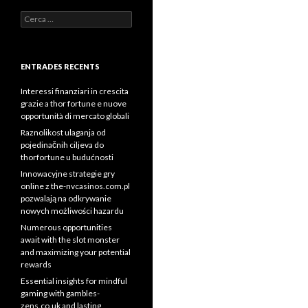
Cerca:
ENTRADES RECENTS
Interessi finanziari in crescita
grazie a thor fortune e nuove
opportunità di mercato globali
Raznolikost ulaganja od
pojedinačnih ciljeva do
thorfortune u budućnosti
Innowacyjne strategie gry
online z the-nvcasinos.com.pl
pozwalają na odkrywanie
nowych możliwości hazardu
Numerous opportunities
await with the slot monster
and maximizing your potential
rewards
Essential insights for mindful
gaming with gambles-
zens.co.uk and lasting