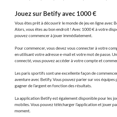
Jouez sur Betify avec 1000 €
Vous êtes prêt à découvrir le monde de jeu en ligne avec B
Alors, vous êtes au bon endroit ! Avec 1000 € à votre disp
pouvez commencer à jouer immédiatement.
Pour commencer, vous devez vous connecter à votre com
en utilisant votre adresse e-mail et votre mot de passe. Un
connecté, vous pouvez accéder à votre compte et commen
Les paris sportifs sont une excellente façon de commence
aventure avec Betify. Vous pouvez parier sur vos équipes 
gagner de l’argent en fonction des résultats.
La application Betify est également disponible pour les j
mobiles. Vous pouvez télécharger l’application et jouer pa
moment.