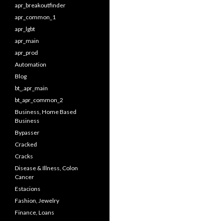
apr_breakoutfinder
apr_common_1
apr_lgbt
apr_main
apr_prod
Automation
Blog
bt_,apr_main
bt_apr_common_2
Business, Home Based
Business
Bypasser
Cracked
Cracks
Disease & Illness, Colon
Cancer
Estacions
Fashion, Jewelry
Finance, Loans