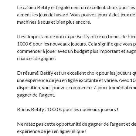
Le casino Betify est également un excellent choix pour les
aiment les jeux de hasard. Vous pouvez jouer à des jeux de 
machines à sous et bien plus encore.
Il est important de noter que Betify offre un bonus de bi
1000 € pour les nouveaux joueurs. Cela signifie que vous 
commencer à jouer avec un budget plus important et aug
chances de gagner.
En résumé, Betify est un excellent choix pour les joueurs 
une expérience de jeu en ligne excitante et variée. Avec 1
disposition, vous pouvez commencer à jouer immédiateme
gagner de l’argent.
Bonus Betify : 1000 € pour les nouveaux joueurs !
Ne ratez pas cette opportunité de gagner de l’argent et de
expérience de jeu en ligne unique !