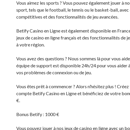
Vous aimez les sports ? Vous pouvez également jouer à no
sport, tels que le football, le tennis ou le basket-ball, ave
compétitives et des fonctionnalités de jeu avancées.
Betify Casino en Ligne est également disponible en France
jeux de casino en ligne français et des fonctionnalités de 
à votre région.
Vous avez des questions ? Nous sommes là pour vous aide
équipe de support est disponible 24h/24 pour vous aider 
vos problèmes de connexion ou de jeu.
Vous êtes prêt à commencer ? Alors n’hésitez plus ! Créez
compte Betify Casino en Ligne et bénéficiez de votre bo
€.
Bonus Betify : 1000 €
Vous pouvez jouer à nos jeux de casino en ligne avec un b