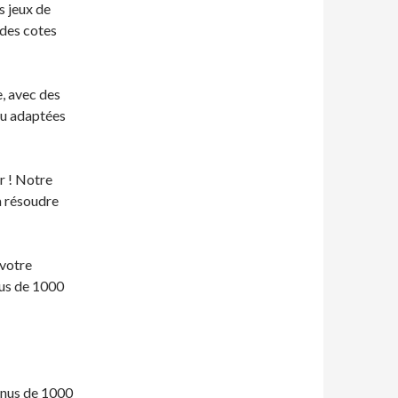
s jeux de
c des cotes
, avec des
jeu adaptées
r ! Notre
à résoudre
 votre
nus de 1000
onus de 1000