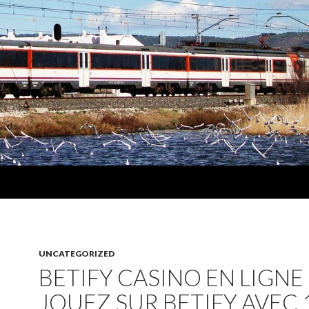
UNCATEGORIZED
BETIFY CASINO EN LIGNE 
JOUEZ SUR BETIFY AVEC 