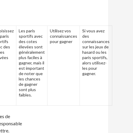
isissez
Les paris
Utilisez vos
Si vous avez
 paris
sportifs avec
connaissances
des
rtifs
des cotes
pour gagner
connaissances
c des
élevées sont
sur les jeux de
tes
généralement
hasard ou les
vées
plus faciles à
paris sportifs,
gagner, mais il
alors utilisez-
est important
les pour
de noter que
gagner.
les chances
de gagner
sont plus
faibles.
es de
responsable
ttre.