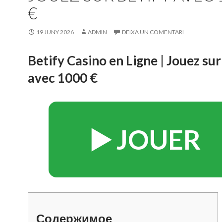
€
19 JUNY 2026
ADMIN
DEIXA UN COMENTARI
Betify Casino en Ligne | Jouez sur
avec 1000 €
▶️ JOUER
Содержимое