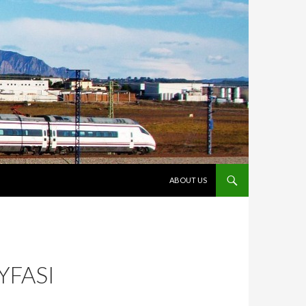
VÉS AL CONTINGUT
ABOUT US
YFASI