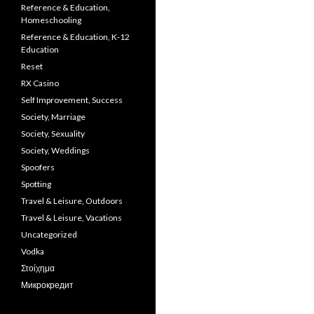
Reference & Education,
Homeschooling
Reference & Education, K-12
Education
Reset
RX Casino
Self Improvement, Success
Society, Marriage
Society, Sexuality
Society, Weddings
Spoofers
Spotting
Travel & Leisure, Outdoors
Travel & Leisure, Vacations
Uncategorized
Vodka
Στοίχημα
Микрокредит