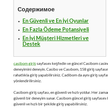
Содержимое
En Güvenli ve En İyi Oyunlar
En Fazla Ödeme Potansiyeli
En İyi Müşteri Hizmetleri ve
Destek
casibom giriş
sayfasını keşfedin ve güncel Casibom casin
deneyimini deneyin. Casibo ve Casıbom, 158 giriş sayfasın
rahatlıkla giriş yapabilirsiniz. Cadibom da aynı giriş sayfa
yönlendirilirsiniz.
Casibom giriş sayfası, en güvenli ve hızlı yoldur. Her zama
güvenli bir deneyim sunar. Casibom güncel giriş sayfasını 
güvenli ve hızlı bir şekilde giriş yapabilirsiniz.