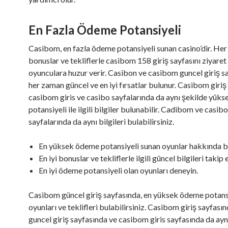
En Fazla Ödeme Potansiyeli
Casibom, en fazla ödeme potansiyeli sunan casino’dir. Her
bonuslar ve tekliflerle casibom 158 giriş sayfasını ziyaret
oyunculara huzur verir. Casibon ve casibom guncel giriş s
her zaman güncel ve en iyi fırsatlar bulunur. Casibom giriş
casibom giris ve casibo sayfalarında da aynı şekilde yük
potansiyeli ile ilgili bilgiler bulunabilir. Cadibom ve casi
sayfalarında da aynı bilgileri bulabilirsiniz.
En yüksek ödeme potansiyeli sunan oyunlar hakkında bil
En iyi bonuslar ve tekliflerle ilgili güncel bilgileri takip 
En iyi ödeme potansiyeli olan oyunları deneyin.
Casibom güncel giriş sayfasında, en yüksek ödeme potansi
oyunları ve teklifleri bulabilirsiniz. Casibom giriş sayfas
guncel giriş sayfasında ve casibom giris sayfasında da aynı