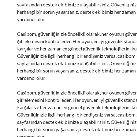
sayfasından destek ekibimize ulaşabilirsiniz. Güvenliğinizle
herhangi bir sorun yaşarsanız, destek ekibimiz her zaman 
yardımcı olur.
Casibom, güvenliğinizle öncelikli olarak, her oyunun güven
şifrelemesini kontrol eder. Her oyun, en iyi güvenlik standa
karşılar ve her zaman en güncel güvenlik teknolojilerini kul
Güvenliğinizle ilgili herhangi bir endişeniz varsa, casibom 
sayfasından destek ekibimize ulaşabilirsiniz. Güvenliğinizle
herhangi bir sorun yaşarsanız, destek ekibimiz her zaman 
yardımcı olur.
Casibom, güvenliğinizle öncelikli olarak, her oyunun güven
şifrelemesini kontrol eder. Her oyun, en iyi güvenlik standa
karşılar ve her zaman en güncel güvenlik teknolojilerini kul
Güvenliğinizle ilgili herhangi bir endişeniz varsa, casibom 
sayfasından destek ekibimize ulaşabilirsiniz. Güvenliğinizle
herhangi bir sorun yaşarsanız, destek ekibimiz her zaman 
yardımcı olur.