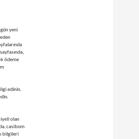
 gün yeni
 eden
ayfalarında
 sayfasında,
sek ödeme
bom
gi edinin.
edin.
yeli olan
ında, casibom
 bilgileri