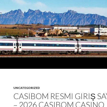
UNCATEGORIZED
CASIBOM RESMI GIRIŞ SA
– ​2026 CASIBOM CASINO