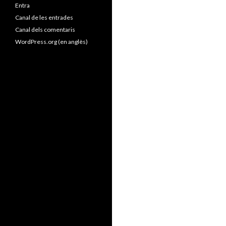
Entra
Canal de les entrades
Canal dels comentaris
WordPress.org (en anglès)