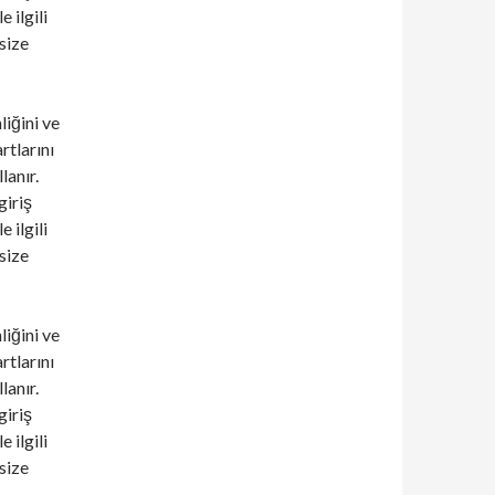
 ilgili
size
liğini ve
rtlarını
lanır.
giriş
 ilgili
size
liğini ve
rtlarını
lanır.
giriş
 ilgili
size