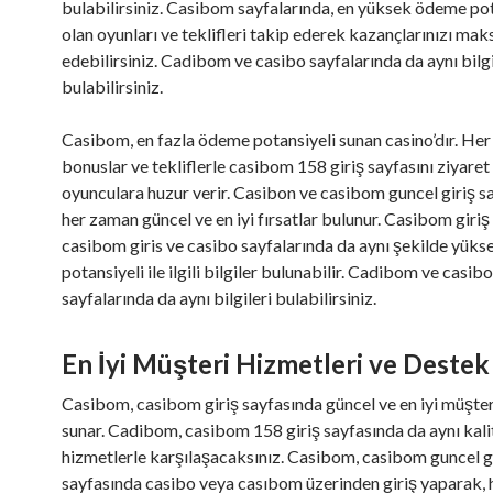
bulabilirsiniz. Casibom sayfalarında, en yüksek ödeme pot
olan oyunları ve teklifleri takip ederek kazançlarınızı ma
edebilirsiniz. Cadibom ve casibo sayfalarında da aynı bilgi
bulabilirsiniz.
Casibom, en fazla ödeme potansiyeli sunan casino’dır. Her
bonuslar ve tekliflerle casibom 158 giriş sayfasını ziyaret
oyunculara huzur verir. Casibon ve casibom guncel giriş s
her zaman güncel ve en iyi fırsatlar bulunur. Casibom giriş
casibom giris ve casibo sayfalarında da aynı şekilde yük
potansiyeli ile ilgili bilgiler bulunabilir. Cadibom ve casi
sayfalarında da aynı bilgileri bulabilirsiniz.
En İyi Müşteri Hizmetleri ve Destek
Casibom, casibom giriş sayfasında güncel ve en iyi müşter
sunar. Cadibom, casibom 158 giriş sayfasında da aynı kalit
hizmetlerle karşılaşacaksınız. Casibom, casibom guncel g
sayfasında casibo veya casıbom üzerinden giriş yaparak,