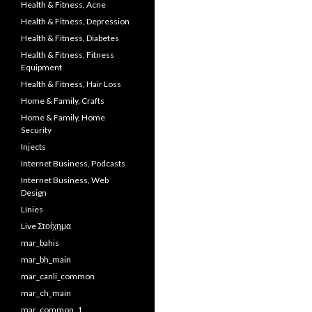
Health & Fitness, Acne
Health & Fitness, Depression
Health & Fitness, Diabetes
Health & Fitness, Fitness
Equipment
Health & Fitness, Hair Loss
Home & Family, Crafts
Home & Family, Home
Security
Injects
Internet Business, Podcasts
Internet Business, Web
Design
Línies
Live Στοίχημα
mar_bahis
mar_bh_main
mar_canli_common
mar_ch_main
mar_common_1