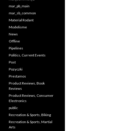
mar_pb_main
mar_sb_common
Material Rodant
Modelisme
News
Offline
Pipelines
Politics, Current Events
Post
Pozyczki
Prestamos
Product Reviews, Book
Reviews
Product Reviews, Consumer
Electronics
public
Recreation & Sports, Biking
Recreation & Sports, Martial
Arts