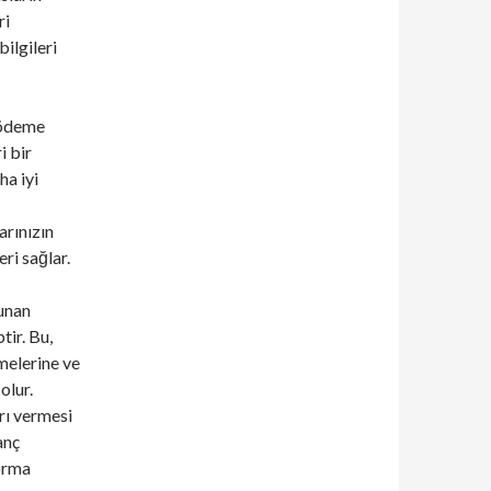
ri
ilgileri
k ödeme
i bir
ha iyi
arınızın
eri sağlar.
sunan
tir. Bu,
lmelerine ve
olur.
arı vermesi
anç
forma