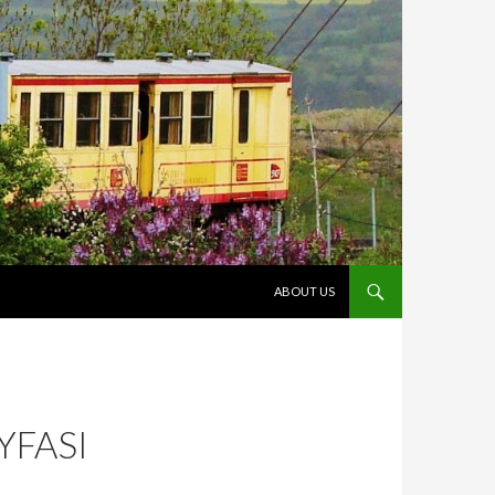
VÉS AL CONTINGUT
ABOUT US
YFASI