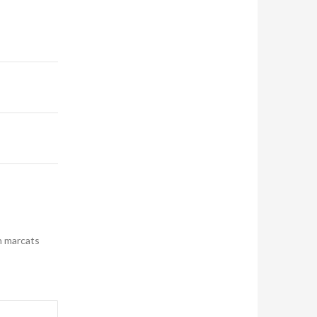
n marcats