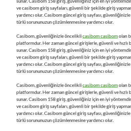
sunar. Casibom 158 giriş, güvenliğiniz için en iyi yöntemd
ve casibom giriş sayfaları, güvenli bir şekilde giriş yapma
yardımcı olur. Casibom güncel giriş sayfası, güvenliğinizle i
türlü sorununuzun çözümlenmesine yardımcı olur.
Casibom, güvenliğinizle öncelikli
casibom casibom
olan b
platformdur. Her zaman güncel girişlerle, güvenli ve hızlı 
sunar. Casibom 158 giriş, güvenliğiniz için en iyi yöntemd
ve casibom giriş sayfaları, güvenli bir şekilde giriş yapma
yardımcı olur. Casibom güncel giriş sayfası, güvenliğinizle i
türlü sorununuzun çözümlenmesine yardımcı olur.
Casibom, güvenliğinizle öncelikli
casibom casibom
olan b
platformdur. Her zaman güncel girişlerle, güvenli ve hızlı 
sunar. Casibom 158 giriş, güvenliğiniz için en iyi yöntemd
ve casibom giriş sayfaları, güvenli bir şekilde giriş yapma
yardımcı olur. Casibom güncel giriş sayfası, güvenliğinizle i
türlü sorununuzun çözümlenmesine yardımcı olur.