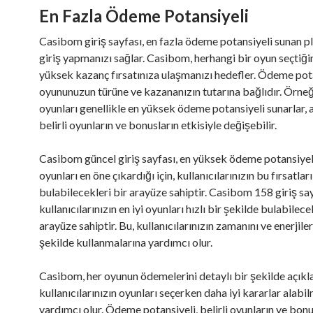
En Fazla Ödeme Potansiyeli
Casibom giriş sayfası, en fazla ödeme potansiyeli sunan 
giriş yapmanızı sağlar. Casibom, herhangi bir oyun seçtiği
yüksek kazanç fırsatınıza ulaşmanızı hedefler. Ödeme pota
oyununuzun türüne ve kazananızın tutarına bağlıdır. Örneği
oyunları genellikle en yüksek ödeme potansiyeli sunarlar, 
belirli oyunların ve bonusların etkisiyle değişebilir.
Casibom güncel giriş sayfası, en yüksek ödeme potansiyel
oyunları en öne çıkardığı için, kullanıcılarınızın bu fırsatlar
bulabilecekleri bir arayüze sahiptir. Casibom 158 giriş say
kullanıcılarınızın en iyi oyunları hızlı bir şekilde bulabilece
arayüze sahiptir. Bu, kullanıcılarınızın zamanını ve enerjileri
şekilde kullanmalarına yardımcı olur.
Casibom, her oyunun ödemelerini detaylı bir şekilde açıkla
kullanıcılarınızın oyunları seçerken daha iyi kararlar alabi
yardımcı olur. Ödeme potansiyeli, belirli oyunların ve bonu