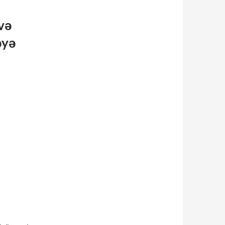
və
əyə