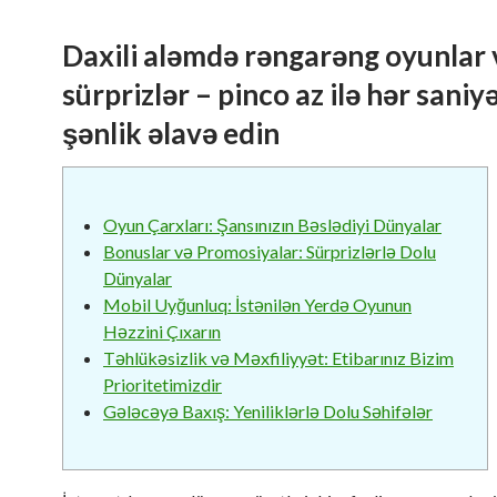
Daxili aləmdə rəngarəng oyunlar 
sürprizlər – pinco az ilə hər saniy
şənlik əlavə edin
Oyun Çarxları: Şansınızın Bəslədiyi Dünyalar
Bonuslar və Promosiyalar: Sürprizlərlə Dolu
Dünyalar
Mobil Uyğunluq: İstənilən Yerdə Oyunun
Həzzini Çıxarın
Təhlükəsizlik və Məxfiliyyət: Etibarınız Bizim
Prioritetimizdir
Gələcəyə Baxış: Yeniliklərlə Dolu Səhifələr