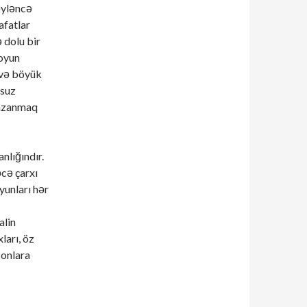
əyləncə
afatlar
 dolu bir
oyun
ı və böyük
lsuz
qazanmaq
nlığındır.
cə çarxı
yunları hər
alin
ları, öz
 onlara