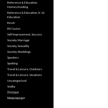
Reference & Education,
Homeschooling
Reference & Education, K-12
Education
Reset
RX Casino
Self Improvement, Success
Society, Marriage
Society, Sexuality
Society, Weddings
Spoofers
Spotting
Travel & Leisure, Outdoors
Travel & Leisure, Vacations
Uncategorized
Vodka
Στοίχημα
Микрокредит