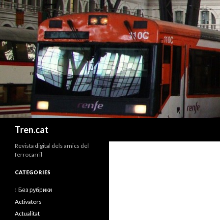
Cerca
Tren.cat
Revista digital dels amics del
ferrocarril
CATEGORIES
! Без рубрики
Activators
Actualitat