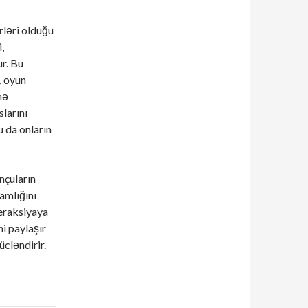
rləri olduğu
,
r. Bu
, oyun
mə
slarını
u da onların
nçuların
amlığını
teraksiyaya
ni paylaşır
ücləndirir.