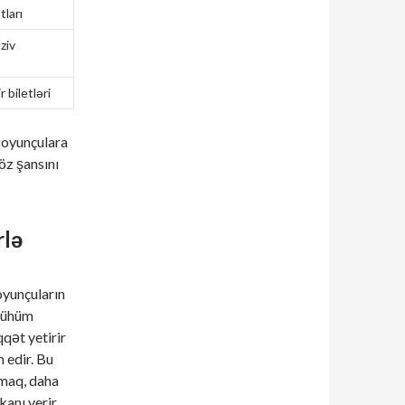
tları
ziv
r biletləri
 oyunçulara
öz şansını
rlə
oyunçuların
 mühüm
qət yetirir
 edir. Bu
amaq, daha
anı verir.