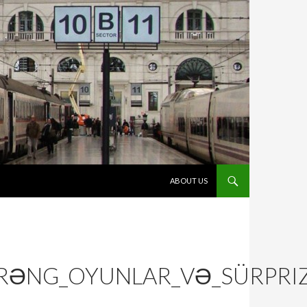
VÉS AL CONTINGUT
ABOUT US
RƏNG_OYUNLAR_VƏ_SÜRPRIZ