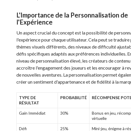
L'Importance de la Personnalisation de
l'Expérience
Un aspect crucial du concept est la possibilité de personn
l'expérience pour chaque utilisateur. Cela peut se traduire
thèmes visuels différents, des niveaux de difficulté ajusta
défis spécifiques adaptés aux préférences individuelles. E
niveau de personnalisation élevé, les créateurs de conten
accroître l'engagement des joueurs et les encourager à re
de nouvelles aventures. La personnalisation permet égale
créer un sentiment d'appartenance et de fidélité à la marqu
TYPE DE
PROBABILITÉ
RÉCOMPENSE POTE
RÉSULTAT
Gain Immédiat
30%
Bonus en jeu, récom
virtuelle
Défi
25%
Mini-jeu, énigme à ré