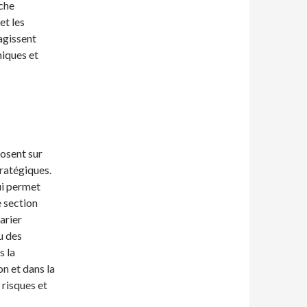
oche
et les
agissent
miques et
osent sur
ratégiques.
ui permet
e section
arier
u des
s la
n et dans la
 risques et