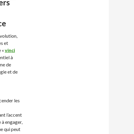
ers
ce
volution,
s et
e «
vinci
ntiel à
rme de
gie et de
cender les
nt l’accent
e à engager,
e qui peut