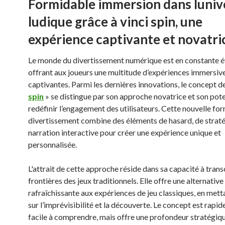
Formidable immersion dans luniv
ludique grâce à vinci spin, une
expérience captivante et novatri
Le monde du divertissement numérique est en constante é
offrant aux joueurs une multitude d’expériences immersive
captivantes. Parmi les dernières innovations, le concept d
spin
» se distingue par son approche novatrice et son pote
redéfinir l’engagement des utilisateurs. Cette nouvelle fo
divertissement combine des éléments de hasard, de straté
narration interactive pour créer une expérience unique et
personnalisée.
L'attrait de cette approche réside dans sa capacité à trans
frontières des jeux traditionnels. Elle offre une alternative
rafraîchissante aux expériences de jeu classiques, en metta
sur l’imprévisibilité et la découverte. Le concept est rapid
facile à comprendre, mais offre une profondeur stratégiqu