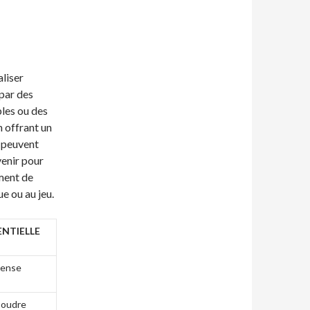
aliser
 par des
bles ou des
n offrant un
u peuvent
venir pour
ment de
e ou au jeu.
NTIELLE
pense
soudre