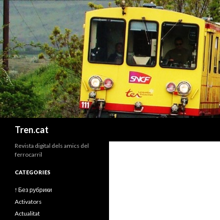
Cerca
Tren.cat
Revista digital dels amics del
ferrocarril
CATEGORIES
! Без рубрики
Activators
Actualitat