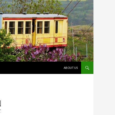
VÉS AL CONTINGUT
ABOUT US
N
E