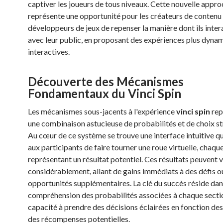
captiver les joueurs de tous niveaux. Cette nouvelle appr
représente une opportunité pour les créateurs de contenu 
développeurs de jeux de repenser la manière dont ils inter
avec leur public, en proposant des expériences plus dyna
interactives.
Découverte des Mécanismes
Fondamentaux du Vinci Spin
Les mécanismes sous-jacents à l'expérience
vinci spin
rep
une combinaison astucieuse de probabilités et de choix st
Au cœur de ce système se trouve une interface intuitive q
aux participants de faire tourner une roue virtuelle, chaqu
représentant un résultat potentiel. Ces résultats peuvent v
considérablement, allant de gains immédiats à des défis o
opportunités supplémentaires. La clé du succès réside dan
compréhension des probabilités associées à chaque sectio
capacité à prendre des décisions éclairées en fonction des
des récompenses potentielles.