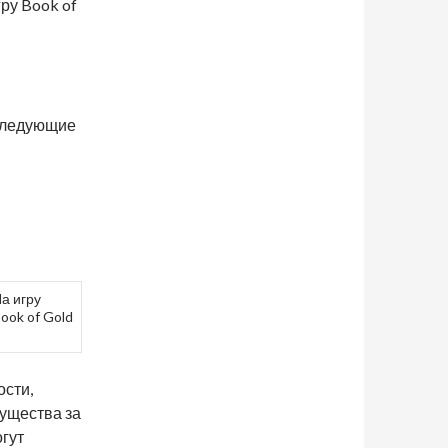
гру Book of
 следующие
а игру
ook of Gold
ости,
мущества за
огут