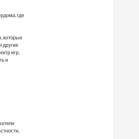
рдома, где
в, которые
и другие
ектр игр,
ть и
ватели
стности,