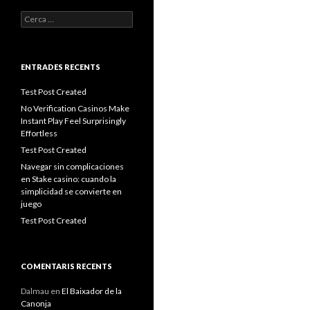
Cerca:
ENTRADES RECENTS
Test Post Created
No Verification Casinos Make
Instant Play Feel Surprisingly
Effortless
Test Post Created
Navegar sin complicaciones
en Stake casino: cuando la
simplicidad se convierte en
juego
Test Post Created
COMENTARIS RECENTS
Dalmau
en
El Baixador de la
Canonja