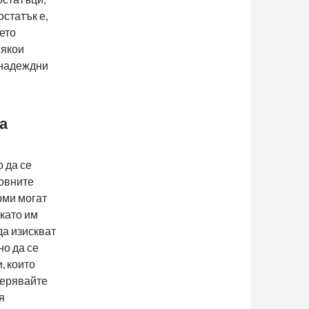
статък е,
оето
някои
енадеждни
а
о да се
новните
рми могат
 като им
да изискват
но да се
, които
верявайте
я