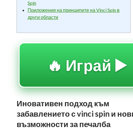
Spin
Приложения на принципите на Vinci Spin в
други области
🔥 Играй ▶️
Иновативен подход към
забавлението с vinci spin и нов
възможности за печалба