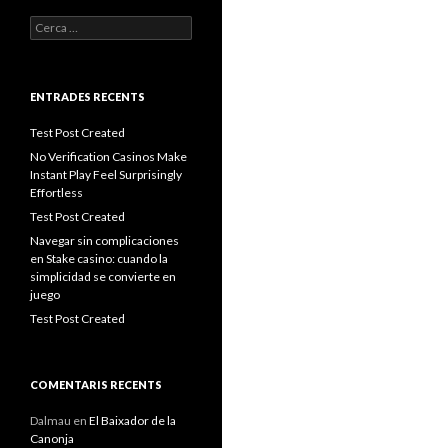
Cerca:
ENTRADES RECENTS
Test Post Created
No Verification Casinos Make
Instant Play Feel Surprisingly
Effortless
Test Post Created
Navegar sin complicaciones
en Stake casino: cuando la
simplicidad se convierte en
juego
Test Post Created
COMENTARIS RECENTS
Dalmau
en
El Baixador de la
Canonja