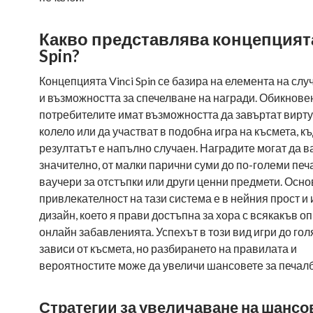
Какво представлява концепцията
Spin?
Концепцията Vinci Spin се базира на елемента на слу
и възможността за спечелване на награди. Обикнове
потребителите имат възможността да завъртат вирт
колело или да участват в подобна игра на късмета, к
резултатът е напълно случаен. Наградите могат да в
значително, от малки парични суми до по-големи печ
ваучери за отстъпки или други ценни предмети. Осн
привлекателност на тази система е в нейния прост и
дизайн, което я прави достъпна за хора с всякакъв оп
онлайн забавленията. Успехът в този вид игри до го
зависи от късмета, но разбирането на правилата и
вероятностите може да увеличи шансовете за печалб
Стратегии за увеличаване на шансо