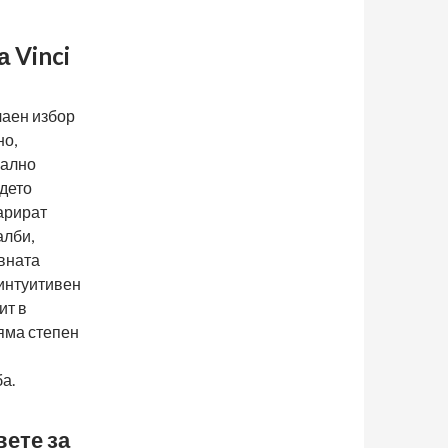
 Vinci
чаен избор
но,
уално
ъдето
арират
алби,
овната
 интуитивен
ит в
ляма степен
а.
вете за