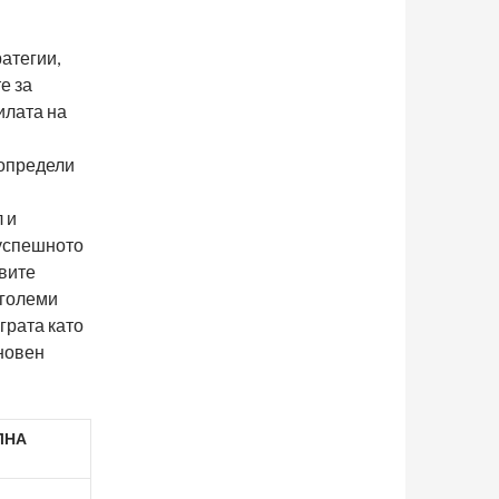
ратегии,
е за
илата на
 определи
 и
 успешното
овите
-големи
грата като
сновен
ЛНА