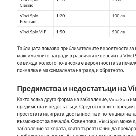
Classic
Vinci Spin
1:20
100 лв.
Premium
Vinci Spin VIP
1:50
500 лв.
Таблицата показва приблизителните вероятности за 
максималните награди в различните версии на Vinci S
се вижда, колкото по-висока е вероятността за печал
по-малка е максималната награда, и обратното.
Предимства и недостатъци на Vin
Както всяка друга форма на забавление, Vinci Spin и
предимства и недостатъци. Сред основните предимс
простотата на играта, достъпността и потенциалната
възможност за печалба. Освен това, Vinci Spin може 
забавление за хората, които търсят начин да прекар
свободното си време. Въпреки това, има и някои нед