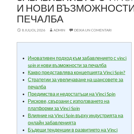
И НОВИ ВЪЗМОЖНОСТИ
ПЕЧАЛБА
8 JULIOL 2026
ADMIN
DEIXA UN COMENTARI
Иновативен подход към забавлението с vinci
spin и нови възможности за печалба
Какво представлява концепцията Vinci Spin?
Стратегии за увеличаване на шансовете за
печалба
Предимства и недостатъци на Vinci Spin
Рискове, свързани с използването на
платформи за Vinci Spin
Влияние на Vinci Spin върху индустрията на
онлайн забавленията
Бъдещи тенденции в развитието на Vinci