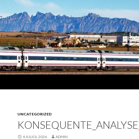
UNCATEGORIZED
KONSEQUENTE_ANALYSE
4 JULIOL 2026
ADMIN