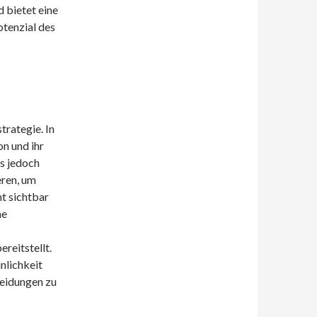
 bietet eine
otenzial des
trategie. In
on und ihr
s jedoch
eren, um
t sichtbar
ne
reitstellt.
nlichkeit
heidungen zu