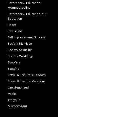
Reference & Education,
Homeschooling
Reference & Education, K-12
Education
Reset
RX Casino
Self Improvement, Success
Society, Marriage
Society, Sexuality
Society, Weddings
Spoofers
Spotting
Travel & Leisure, Outdoors
Travel & Leisure, Vacations
Uncategorized
Vodka
Στοίχημα
Микрокредит