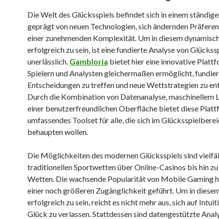
Die Welt des Glücksspiels befindet sich in einem ständig
geprägt von neuen Technologien, sich ändernden Präfere
einer zunehmenden Komplexität. Um in diesem dynamisc
erfolgreich zu sein, ist eine fundierte Analyse von Glückss
unerlässlich.
Gambloria
bietet hier eine innovative Plattf
Spielern und Analysten gleichermaßen ermöglicht, fundier
Entscheidungen zu treffen und neue Wettstrategien zu en
Durch die Kombination von Datenanalyse, maschinellem 
einer benutzerfreundlichen Oberfläche bietet diese Platt
umfassendes Toolset für alle, die sich im Glücksspielbere
behaupten wollen.
Die Möglichkeiten des modernen Glücksspiels sind vielfäl
traditionellen Sportwetten über Online-Casinos bis hin zu
Wetten. Die wachsende Popularität von Mobile Gaming 
einer noch größeren Zugänglichkeit geführt. Um in dies
erfolgreich zu sein, reicht es nicht mehr aus, sich auf Intui
Glück zu verlassen. Stattdessen sind datengestützte Anal