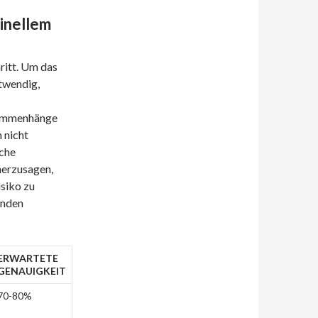
inellem
ritt. Um das
otwendig,
sammenhänge
 nicht
iche
herzusagen,
isiko zu
enden
ERWARTETE
GENAUIGKEIT
70-80%