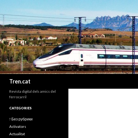
Cerca
Tren.cat
Revista digital dels amics del
ferrocarril
CATEGORIES
! Без рубрики
Activators
Actualitat