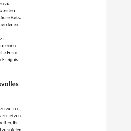
en zu
ebtesten
 Sure Bets.
 bei denen
tzt
um einen
elle Form
m Ereignis
volles
 zu wetten,
s zu setzen.
elfen, ihr
zu spielen.