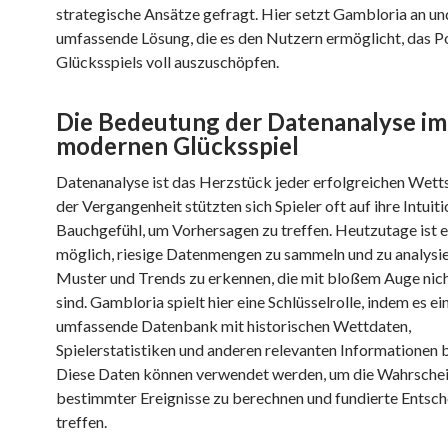
strategische Ansätze gefragt. Hier setzt Gambloria an und
umfassende Lösung, die es den Nutzern ermöglicht, das P
Glücksspiels voll auszuschöpfen.
Die Bedeutung der Datenanalyse im
modernen Glücksspiel
Datenanalyse ist das Herzstück jeder erfolgreichen Wetts
der Vergangenheit stützten sich Spieler oft auf ihre Intuiti
Bauchgefühl, um Vorhersagen zu treffen. Heutzutage ist e
möglich, riesige Datenmengen zu sammeln und zu analysi
Muster und Trends zu erkennen, die mit bloßem Auge nich
sind. Gambloria spielt hier eine Schlüsselrolle, indem es ei
umfassende Datenbank mit historischen Wettdaten,
Spielerstatistiken und anderen relevanten Informationen be
Diese Daten können verwendet werden, um die Wahrschei
bestimmter Ereignisse zu berechnen und fundierte Entsc
treffen.