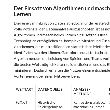
Der Einsatz von Algorithmen und masch
Lernen
Die reine Sammlung von Daten ist jedoch nur der erste Sch
volle Potenzial der Datenanalyse auszuschöpfen, ist es n
Algorithmen und maschinelles Lernen einzusetzen. Diese
Technologien ermöglichen es, komplexe Muster und Zu
zu erkennen, die mit traditionellen statistischen Methoden
identifiziert werden können. Gambloria nutzt fortschrittl
Algorithmen, um die Leistung von Spielern und Teams vor
die besten Wettmöglichkeiten zu identifizieren und das R
minimieren. Dadurch erhalten die Nutzer einen entscheid
Vorteil gegenüber ihren Mitbewerbern.
WETTART
DATENQUELLE
ANALYSE-
METHODE
Fußball
Historische
Regressionsanalyse,
Spielergebnisse,
maschinelles Lernen