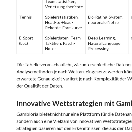
Teamstatistiken,
Verletzungsberichte
Tennis
Spielerstatistiken,
Elo-Rating-System,
Head-to-Head-
neuronale Netze
Rekorde, Formkurve
E-Sport
Spielerdaten, Team-
Deep Learning,
(LoL)
Taktiken, Patch-
Natural Language
Notes
Processing
Die Tabelle veranschaulicht, wie unterschiedliche Datenq
Analysemethoden je nach Wettart eingesetzt werden kön
erwartete Genauigkeit variiert je nach Komplexität der W
der Qualität der Daten.
Innovative Wettstrategien mit Gam
Gambloria bietet nicht nur eine Plattform für die Datenan
sondern auch eine Vielzahl von innovativen Wettstrategie
Strategien basieren auf den Erkenntnissen, die aus der Da