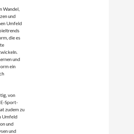
en Wandel,
nzen und
hen Umfeld
pieltrends
orm, die es
te
twickeln.
Lernen und
form ein
ich
tig, von
 E-Sport-
hat zudem zu
em Umfeld
tion und
ysen und