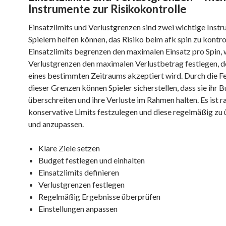
Instrumente zur Risikokontrolle
Einsatzlimits und Verlustgrenzen sind zwei wichtige Instr
Spielern helfen können, das Risiko beim afk spin zu kontrol
Einsatzlimits begrenzen den maximalen Einsatz pro Spin,
Verlustgrenzen den maximalen Verlustbetrag festlegen, d
eines bestimmten Zeitraums akzeptiert wird. Durch die F
dieser Grenzen können Spieler sicherstellen, dass sie ihr 
überschreiten und ihre Verluste im Rahmen halten. Es ist r
konservative Limits festzulegen und diese regelmäßig zu
und anzupassen.
Klare Ziele setzen
Budget festlegen und einhalten
Einsatzlimits definieren
Verlustgrenzen festlegen
Regelmäßig Ergebnisse überprüfen
Einstellungen anpassen