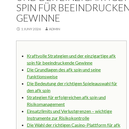
SPIN FÜR BEEINDRUCKE
GEWINNE
1 JUNY 2026
ADMIN
Kraftvolle Strategien und der einzigartige afk
spin für beeindruckende Gewinne
Die Grundlagen des afk spin und seine
Funktionsweise
Die Bedeutung der richtigen Spieleauswahl für
den afk spin
Strategien für erfolgreichen afk spin und
Risikomanagement
Einsatzlimits und Verlustgrenzen – wichtige
Instrumente zur Risikokontrolle
Die Wahl der richtigen Casino-Plattform für afk