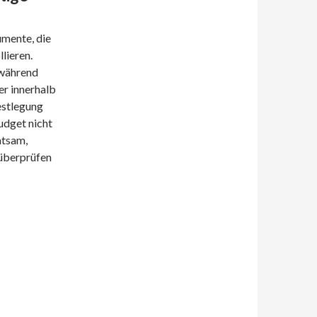
umente, die
lieren.
 während
er innerhalb
estlegung
Budget nicht
atsam,
 überprüfen