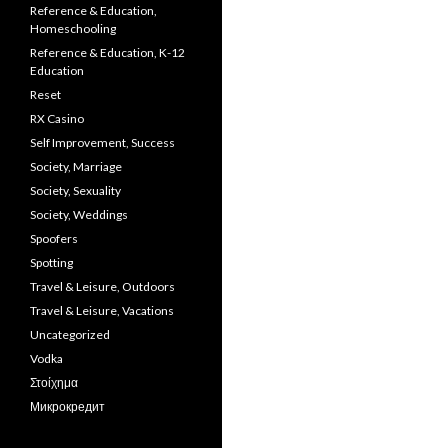
Reference & Education,
Homeschooling
Reference & Education, K-12
Education
Reset
RX Casino
Self Improvement, Success
Society, Marriage
Society, Sexuality
Society, Weddings
Spoofers
Spotting
Travel & Leisure, Outdoors
Travel & Leisure, Vacations
Uncategorized
Vodka
Στοίχημα
Микрокредит