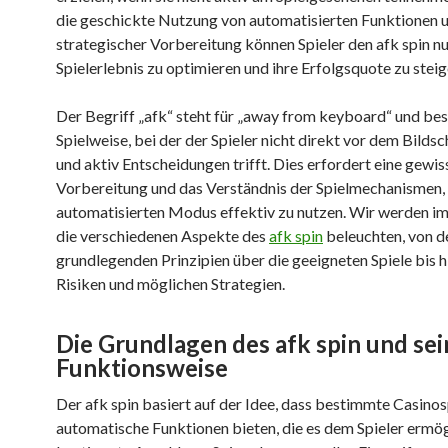
die geschickte Nutzung von automatisierten Funktionen 
strategischer Vorbereitung können Spieler den afk spin nu
Spielerlebnis zu optimieren und ihre Erfolgsquote zu steig
Der Begriff „afk“ steht für „away from keyboard“ und bes
Spielweise, bei der der Spieler nicht direkt vor dem Bildsc
und aktiv Entscheidungen trifft. Dies erfordert eine gewis
Vorbereitung und das Verständnis der Spielmechanismen,
automatisierten Modus effektiv zu nutzen. Wir werden i
die verschiedenen Aspekte des
afk spin
beleuchten, von d
grundlegenden Prinzipien über die geeigneten Spiele bis h
Risiken und möglichen Strategien.
Die Grundlagen des afk spin und sei
Funktionsweise
Der afk spin basiert auf der Idee, dass bestimmte Casinos
automatische Funktionen bieten, die es dem Spieler ermög