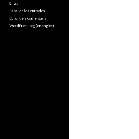
Entra
Canal de les entrades
Canal dels comentaris
WordPress.org (en anglès)