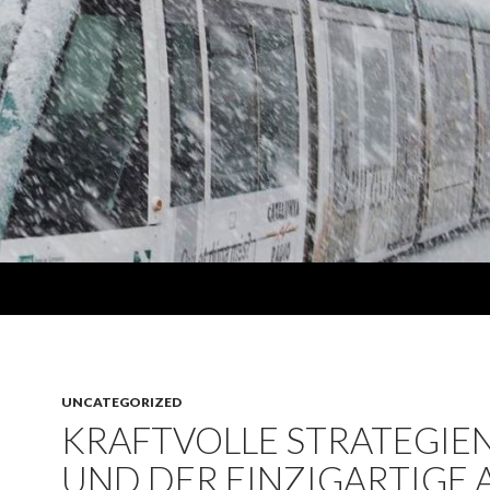
UNCATEGORIZED
KRAFTVOLLE STRATEGIE
UND DER EINZIGARTIGE 