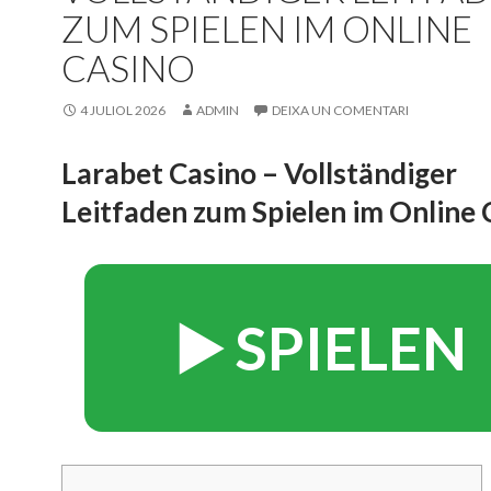
ZUM SPIELEN IM ONLINE
CASINO
4 JULIOL 2026
ADMIN
DEIXA UN COMENTARI
Larabet Casino – Vollständiger
Leitfaden zum Spielen im Online 
▶️ SPIELEN