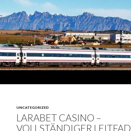
UNCATEGORIZED
LARABET CASINO –
VOLLSTÄNDIGER LEITFA