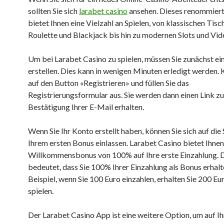
sollten Sie sich
larabet casino
ansehen. Dieses renommiert
bietet Ihnen eine Vielzahl an Spielen, von klassischen Tisc
Roulette und Blackjack bis hin zu modernen Slots und Vid
Um bei Larabet Casino zu spielen, müssen Sie zunächst ei
erstellen. Dies kann in wenigen Minuten erledigt werden. 
auf den Button «Registrieren» und füllen Sie das
Registrierungsformular aus. Sie werden dann einen Link z
Bestätigung Ihrer E-Mail erhalten.
Wenn Sie Ihr Konto erstellt haben, können Sie sich auf die
Ihrem ersten Bonus einlassen. Larabet Casino bietet Ihnen
Willkommensbonus von 100% auf Ihre erste Einzahlung. 
bedeutet, dass Sie 100% Ihrer Einzahlung als Bonus erhal
Beispiel, wenn Sie 100 Euro einzahlen, erhalten Sie 200 Eu
spielen.
Der Larabet Casino App ist eine weitere Option, um auf Ih