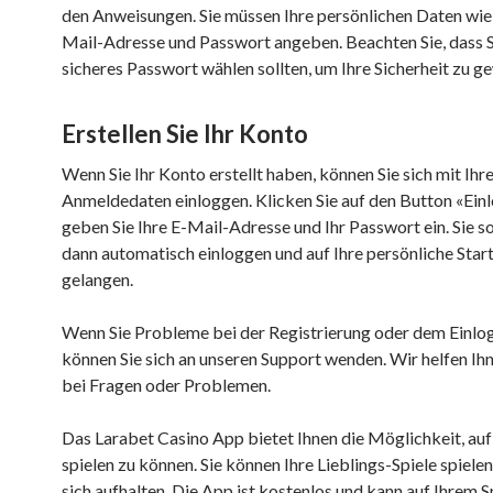
den Anweisungen. Sie müssen Ihre persönlichen Daten wi
Mail-Adresse und Passwort angeben. Beachten Sie, dass S
sicheres Passwort wählen sollten, um Ihre Sicherheit zu ge
Erstellen Sie Ihr Konto
Wenn Sie Ihr Konto erstellt haben, können Sie sich mit Ihr
Anmeldedaten einloggen. Klicken Sie auf den Button «Ein
geben Sie Ihre E-Mail-Adresse und Ihr Passwort ein. Sie so
dann automatisch einloggen und auf Ihre persönliche Start
gelangen.
Wenn Sie Probleme bei der Registrierung oder dem Einlo
können Sie sich an unseren Support wenden. Wir helfen Ih
bei Fragen oder Problemen.
Das Larabet Casino App bietet Ihnen die Möglichkeit, au
spielen zu können. Sie können Ihre Lieblings-Spiele spielen
sich aufhalten. Die App ist kostenlos und kann auf Ihrem