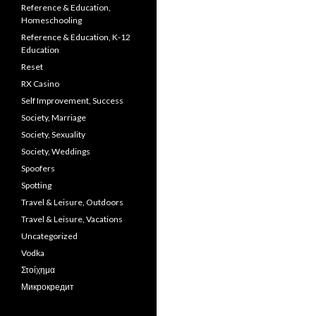
Reference & Education,
Homeschooling
Reference & Education, K-12
Education
Reset
RX Casino
Self Improvement, Success
Society, Marriage
Society, Sexuality
Society, Weddings
Spoofers
Spotting
Travel & Leisure, Outdoors
Travel & Leisure, Vacations
Uncategorized
Vodka
Στοίχημα
Микрокредит