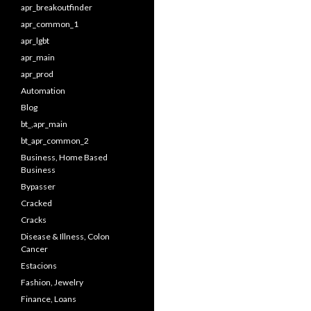
apr_breakoutfinder
apr_common_1
apr_lgbt
apr_main
apr_prod
Automation
Blog
bt_,apr_main
bt_apr_common_2
Business, Home Based
Business
Bypasser
Cracked
Cracks
Disease & Illness, Colon
Cancer
Estacions
Fashion, Jewelry
Finance, Loans