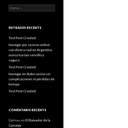
Cerca:
ENTRADES RECENTS
Test Post Created
Navegar por casinos online
con dinero real en Argentina
nunca fue tan sencillo y
seguro
Test Post Created
Navegar en Stake casino sin
complicaciones ni pérdidas de
tiempo
Test Post Created
COMENTARIS RECENTS
Dalmau
en
El Baixador de la
Canonja