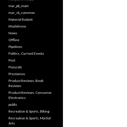
mar_pb_main
mar_sb_common
Material Rodant
Modelisme
News
Offline
Pipelines
Politics, Current Events
Post
Pozyczki
Prestamos
Product Reviews, Book
Reviews
Product Reviews, Consumer
Electronics
public
Recreation & Sports, Biking
Recreation & Sports, Martial
Arts