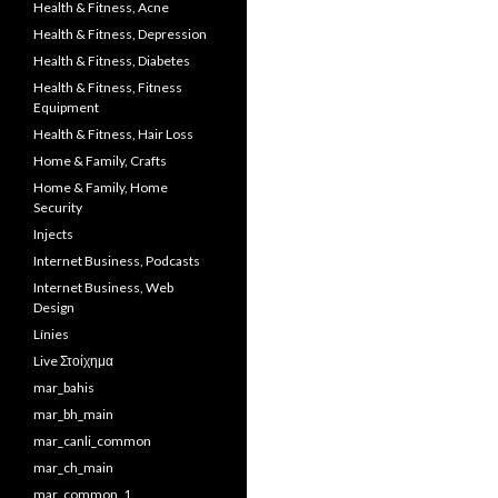
Health & Fitness, Acne
Health & Fitness, Depression
Health & Fitness, Diabetes
Health & Fitness, Fitness
Equipment
Health & Fitness, Hair Loss
Home & Family, Crafts
Home & Family, Home
Security
Injects
Internet Business, Podcasts
Internet Business, Web
Design
Línies
Live Στοίχημα
mar_bahis
mar_bh_main
mar_canli_common
mar_ch_main
mar_common_1