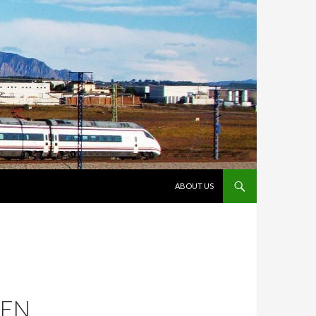
VÉS AL CONTINGUT
ABOUT US
DEN