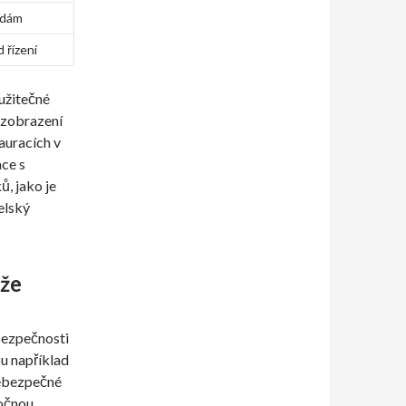
odám
 řízení
užitečné
, zobrazení
tauracích v
ace s
, jako je
elský
ůže
bezpečnosti
ou například
nebezpečné
ročnou