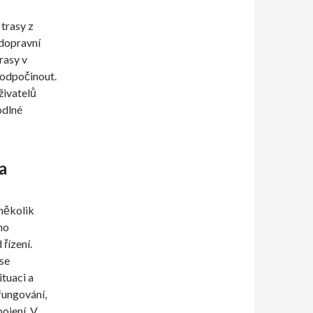
trasy z
dopravní
rasy v
 odpočinout.
živatelů
odlné
a
 několik
no
 řízení.
 se
ituaci a
fungování,
ojení. V