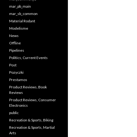
mar_pb_main
mar_sb_common
Material Rodant
Modelisme
News
Offline
Pipelines
Politics, Current Events
Post
Pozyczki
Prestamos
Product Reviews, Book
Reviews
Product Reviews, Consumer
Electronics
public
Recreation & Sports, Biking
Recreation & Sports, Martial
Arts