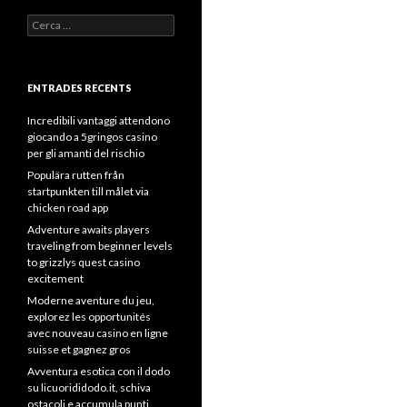
Cerca:
ENTRADES RECENTS
Incredibili vantaggi attendono
giocando a 5gringos casino
per gli amanti del rischio
Populära rutten från
startpunkten till målet via
chicken road app
Adventure awaits players
traveling from beginner levels
to grizzlys quest casino
excitement
Moderne aventure du jeu,
explorez les opportunités
avec nouveau casino en ligne
suisse et gagnez gros
Avventura esotica con il dodo
su licuorididodo.it, schiva
ostacoli e accumula punti