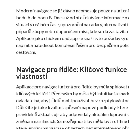
Moderní navigace se již dávno neomezuje pouze na určení 
bodu A do bodu B. Dnes už od ní očekáváme informace o 
situaci v reálném čase, upozornění na radary, alternativní t
případě zácpy nebo doporučení míst, kde se dá zastavit a
Aplikace jako
chicken road app
se snaží tyto požadavky u
naplnit a nabídnout komplexní řešení pro bezpečné a poh
cestování.
Navigace pro řidiče: Klíčové funkce 
vlastnosti
Aplikace pro navigaci určená pro řidiče by měla splňovat
klíčových kritérií. Především by měla být intuitivní a snad
ovladatelná, aby ji řidič mohl používat bez rozptylování od
Důležité je také kvalitní a přesné mapové podklady, které
pravidelně aktualizují, aby odpovídaly aktuální dopravní s
změnám na silnicích. Samozřejmostí by mělo být i offline 
které umožní navigaci i v oblastech bez internetového přip