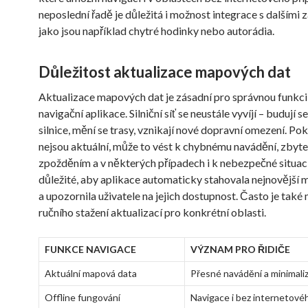
neposlední řadě je důležitá i možnost integrace s dalšími z
jako jsou například chytré hodinky nebo autorádia.
Důležitost aktualizace mapových dat
Aktualizace mapových dat je zásadní pro správnou funkci
navigační aplikace. Silniční síť se neustále vyvíjí – budují s
silnice, mění se trasy, vznikají nové dopravní omezení. P
nejsou aktuální, může to vést k chybnému navádění, zby
zpožděním a v některých případech i k nebezpečné situaci
důležité, aby aplikace automaticky stahovala nejnovější
a upozornila uživatele na jejich dostupnost. Často je také
ručního stažení aktualizací pro konkrétní oblasti.
FUNKCE NAVIGACE
VÝZNAM PRO ŘIDIČE
Aktuální mapová data
Přesné navádění a minimali
Offline fungování
Navigace i bez internetovéh