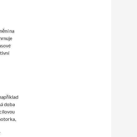
nění na
ahrnuje
lasové
tivní
 například
aná doba
 cílovou
motorka,
í