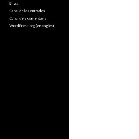
Entra
Canal de les entrades
Canal dels comentaris
WordPress.org (en anglès)