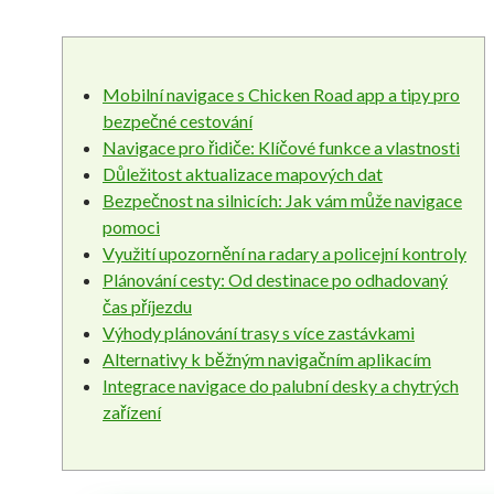
Mobilní navigace s Chicken Road app a tipy pro
bezpečné cestování
Navigace pro řidiče: Klíčové funkce a vlastnosti
Důležitost aktualizace mapových dat
Bezpečnost na silnicích: Jak vám může navigace
pomoci
Využití upozornění na radary a policejní kontroly
Plánování cesty: Od destinace po odhadovaný
čas příjezdu
Výhody plánování trasy s více zastávkami
Alternativy k běžným navigačním aplikacím
Integrace navigace do palubní desky a chytrých
zařízení