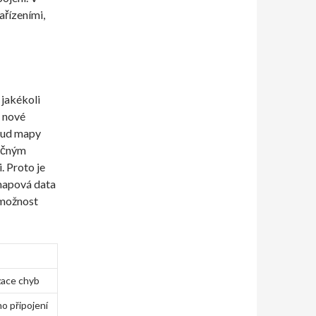
ařízeními,
 jakékoli
e nové
okud mapy
tečným
. Proto je
 mapová data
 možnost
zace chyb
o připojení