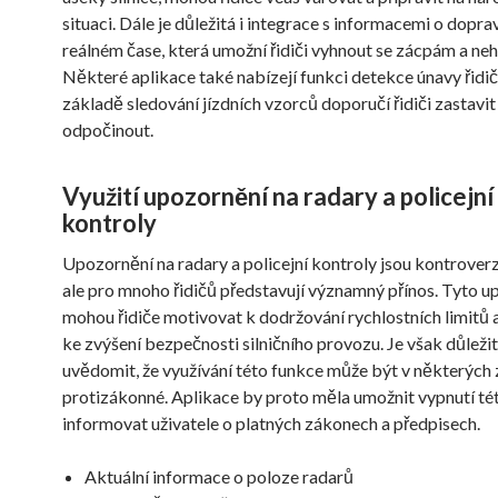
situaci. Dále je důležitá i integrace s informacemi o doprav
reálném čase, která umožní řidiči vyhnout se zácpám a ne
Některé aplikace také nabízejí funkci detekce únavy řidič
základě sledování jízdních vzorců doporučí řidiči zastavit
odpočinout.
Využití upozornění na radary a policejní
kontroly
Upozornění na radary a policejní kontroly jsou kontroverz
ale pro mnoho řidičů představují významný přínos. Tyto u
mohou řidiče motivovat k dodržování rychlostních limitů a
ke zvýšení bezpečnosti silničního provozu. Je však důležit
uvědomit, že využívání této funkce může být v některých
protizákonné. Aplikace by proto měla umožnit vypnutí té
informovat uživatele o platných zákonech a předpisech.
Aktuální informace o poloze radarů