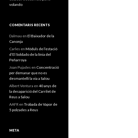
volando
COMENTARIS RECENTS
Dalmau
en
El Baixador de la
Canonja
Carles
en
Mòduls de l’estació
d’El Soldado de la línia del
Peñarroya
Joan Pujades
en
Concentració
per demanar que no es
desmantelli la via a Salou
Albert Ventura
en
40 anys de
la desaparició del Carrilet de
Reus a Salou
AAFR
en
Trobada de Vapor de
5 polzades a Reus
META