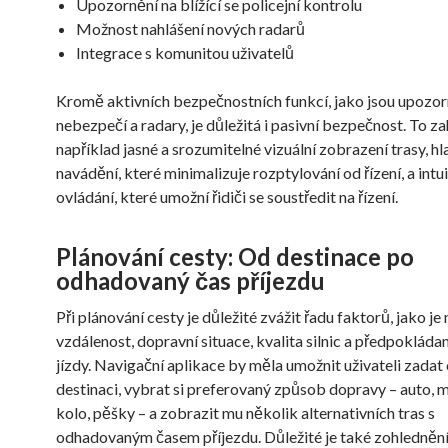
Upozornění na blížící se policejní kontrolu
Možnost nahlášení nových radarů
Integrace s komunitou uživatelů
Kromě aktivních bezpečnostních funkcí, jako jsou upozor
nebezpečí a radary, je důležitá i pasivní bezpečnost. To z
například jasné a srozumitelné vizuální zobrazení trasy, h
navádění, které minimalizuje rozptylování od řízení, a intui
ovládání, které umožní řidiči se soustředit na řízení.
Plánování cesty: Od destinace po
odhadovaný čas příjezdu
Při plánování cesty je důležité zvážit řadu faktorů, jako je
vzdálenost, dopravní situace, kvalita silnic a předpoklád
jízdy. Navigační aplikace by měla umožnit uživateli zadat
destinaci, vybrat si preferovaný způsob dopravy – auto, 
kolo, pěšky – a zobrazit mu několik alternativních tras s
odhadovaným časem příjezdu. Důležité je také zohledněn