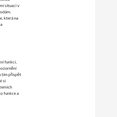
ní situaci v
hodám.
e, která na
 a
ní funkcí,
pozornění
 tím přispět
é si
 zemích
to funkce a