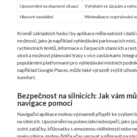
Upozornění na dopravní situaci
Vyhýbání se zácpám a neh
Hlasové navádění
Minimalizace rozptylování od
Kromě základních funkcí by aplikace měla nabízet i další 
možnosti, jako je například vyhledávání parkovacích míst
rychlostních limitů, informace o čerpacích stanicích a res
okolí a možnost plánování trasy s více zastávkami. Integr
populárními platformami pro vyhledávání místních podniků
například Google Places, může také výrazně zvýšit uživat
komfort.
Bezpečnost na silnicích: Jak vám m
navigace pomoci
Navigační aplikace mohou významně přispět ke zvýšení 
na silnicích. Upozornění na potenciální nebezpečí, jako js
ostré zatáčky, křižovatky s omezenou viditelností nebo 
úseky silnice, mohou řidiče včas varovat a připravit na ná