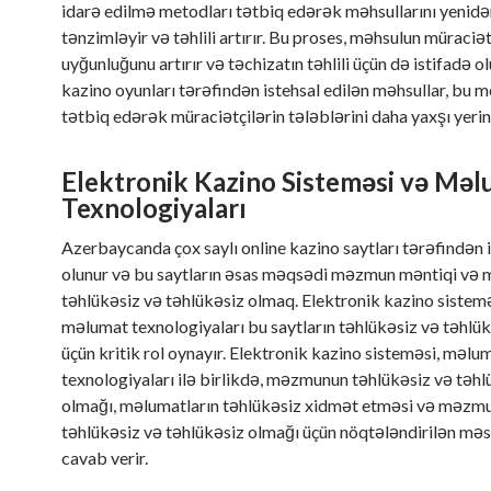
idarə edilmə metodları tətbiq edərək məhsullarını yenidə
tənzimləyir və təhlili artırır. Bu proses, məhsulun müraciə
uyğunluğunu artırır və təchizatın təhlili üçün də istifadə o
kazino oyunları tərəfindən istehsal edilən məhsullar, bu m
tətbiq edərək müraciətçilərin tələblərini daha yaxşı yerinə
Elektronik Kazino Sisteməsi və Mə
Texnologiyaları
Azerbaycanda çox saylı online kazino saytları tərəfindən 
olunur və bu saytların əsas məqsədi məzmun məntiqi və m
təhlükəsiz və təhlükəsiz olmaq. Elektronik kazino sistem
məlumat texnologiyaları bu saytların təhlükəsiz və təhlü
üçün kritik rol oynayır. Elektronik kazino sisteməsi, məlu
texnologiyaları ilə birlikdə, məzmunun təhlükəsiz və təhl
olmağı, məlumatların təhlükəsiz xidmət etməsi və məzm
təhlükəsiz və təhlükəsiz olmağı üçün nöqtələndirilən mə
cavab verir.