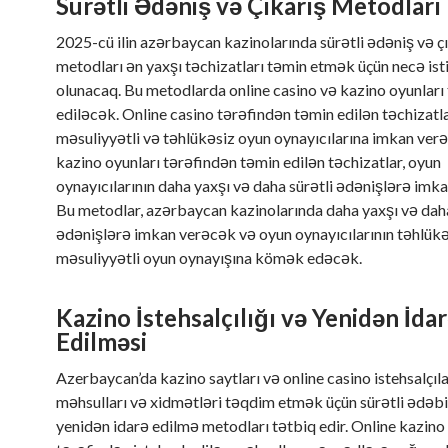
Sürətli Ədəniş və Çıkarış Metodları
2025-cü ilin azərbaycan kazinolarında sürətli ədəniş və ç
metodları ən yaxşı təchizatları təmin etmək üçün necə ist
olunacaq. Bu metodlarda online casino və kazino oyunları
ediləcək. Online casino tərəfindən təmin edilən təchizatla
məsuliyyətli və təhlükəsiz oyun oynayıcılarına imkan ver
kazino oyunları tərəfindən təmin edilən təchizatlar, oyun
oynayıcılarının daha yaxşı və daha sürətli ədənişlərə imk
Bu metodlar, azərbaycan kazinolarında daha yaxşı və daha
ədənişlərə imkan verəcək və oyun oynayıcılarının təhlükə
məsuliyyətli oyun oynayışına kömək edəcək.
Kazino İstehsalçılığı və Yenidən İda
Edilməsi
Azerbaycan’da kazino saytları və online casino istehsalçıla
məhsulları və xidmətləri təqdim etmək üçün sürətli ədəbi
yenidən idarə edilmə metodları tətbiq edir. Online kazino