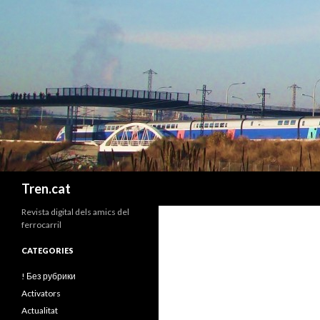
Cerca
Tren.cat
Revista digital dels amics del
ferrocarril
CATEGORIES
! Без рубрики
Activators
Actualitat