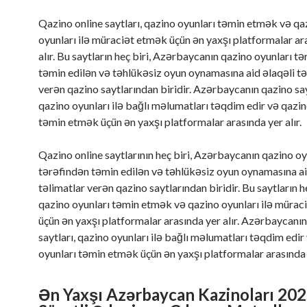
Qazino online saytları, qazino oyunları təmin etmək və qa
oyunları ilə müraciət etmək üçün ən yaxşı platformalar ar
alır. Bu saytların heç biri, Azərbaycanın qazino oyunları t
təmin edilən və təhlükəsiz oyun oynamasına aid əlaqəli tə
verən qazino saytlarından biridir. Azərbaycanın qazino say
qazino oyunları ilə bağlı məlumatları təqdim edir və qazin
təmin etmək üçün ən yaxşı platformalar arasında yer alır.
Qazino online saytlarının heç biri, Azərbaycanın qazino oy
tərəfindən təmin edilən və təhlükəsiz oyun oynamasına ai
təlimatlar verən qazino saytlarından biridir. Bu saytların he
qazino oyunları təmin etmək və qazino oyunları ilə mürac
üçün ən yaxşı platformalar arasında yer alır. Azərbaycanı
saytları, qazino oyunları ilə bağlı məlumatları təqdim edir
oyunları təmin etmək üçün ən yaxşı platformalar arasında y
Ən Yaxşı Azərbaycan Kazinoları 202