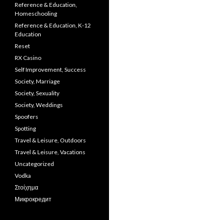
Reference & Education,
Homeschooling
Reference & Education, K-12
Education
Reset
RX Casino
Self Improvement, Success
Society, Marriage
Society, Sexuality
Society, Weddings
Spoofers
Spotting
Travel & Leisure, Outdoors
Travel & Leisure, Vacations
Uncategorized
Vodka
Στοίχημα
Микрокредит