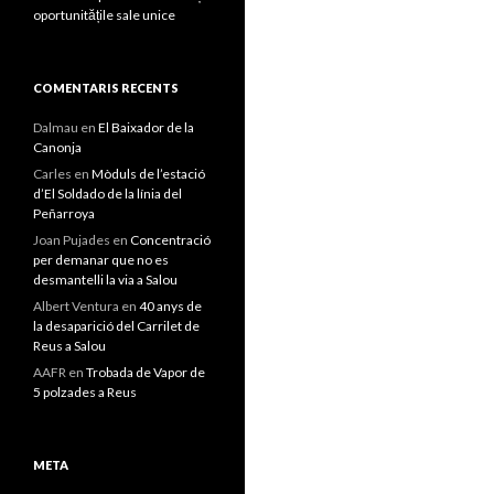
oportunitățile sale unice
COMENTARIS RECENTS
Dalmau
en
El Baixador de la
Canonja
Carles
en
Mòduls de l’estació
d’El Soldado de la línia del
Peñarroya
Joan Pujades
en
Concentració
per demanar que no es
desmantelli la via a Salou
Albert Ventura
en
40 anys de
la desaparició del Carrilet de
Reus a Salou
AAFR
en
Trobada de Vapor de
5 polzades a Reus
META