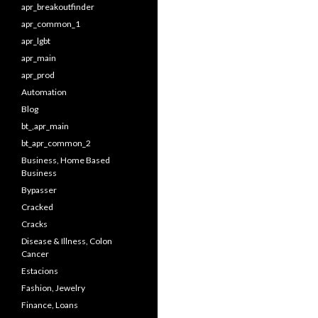
apr_breakoutfinder
apr_common_1
apr_lgbt
apr_main
apr_prod
Automation
Blog
bt_,apr_main
bt_apr_common_2
Business, Home Based
Business
Bypasser
Cracked
Cracks
Disease & Illness, Colon
Cancer
Estacions
Fashion, Jewelry
Finance, Loans