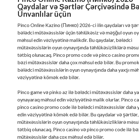
Qaydalar və Şərtlər Çərçivəsində Bə
Ünvanlılar üçün
Pinco Online Kazino (Пинко) 2026-ci ilin qaydaları və şərt
bələdci mütəxəssislər üçün təhlükəsiz və məşğul oyun o
məhsul edin vəziyyətinə malikdir. Bu qaydalar, bələdci
mütəxəssislərin oyun oynayışında təhlükəsizliklərə məsul
tətbiq olunacaq. Pinco promo code və pinco casino promo
bəzi mütəxəssislər daha çox məhsul edə bilər. Bu promok
bələdci mütəxəssislərin oyun oynayışında daha yaxşı məh
vəziyyətinə kömək edə bilər.
Pinco game və pinko az ilə bələdci mütəxəssislər daha ya
oynayaraq məhsul edin vəziyyətinə malik olurlar. Pinco ca
pinco casino promo code ilə bələdci mütəxəssislər daha 
edin vəziyyətinə kömək edə bilər. Bu qaydalar və şərtlər,
mütəxəssislərin oyun oynayışında təhlükəsizliklərə məsul
tətbiq olunacaq. Pinco casino və pinco promo code ilə bə
mütəxəssislər daha çox məhsul edə bilər.