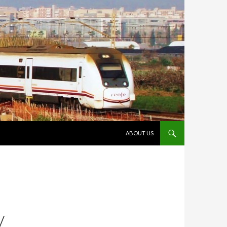
VÉS AL CONTINGUT
ABOUT US
V