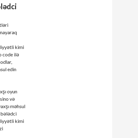
lədci
ləri
ynayaraq
iyyətli kimi
 code ilə
odlar,
sul edin
xşı oyun
sino və
yaxşı məhsul
 bələdci
iyyətli kimi
zi