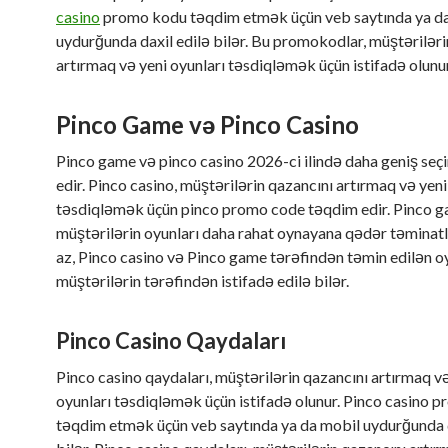
casino
promo kodu təqdim etmək üçün veb saytında ya d
uydurğunda daxil edilə bilər. Bu promokodlar, müştəriləri
artırmaq və yeni oyunları təsdiqləmək üçün istifadə olunur
Pinco Game və Pinco Casino
Pinco game və pinco casino 2026-ci ilində daha geniş seç
edir. Pinco casino, müştərilərin qazancını artırmaq və yeni
təsdiqləmək üçün pinco promo code təqdim edir. Pinco g
müştərilərin oyunları daha rahat oynayana qədər təminatlı
az, Pinco casino və Pinco game tərəfindən təmin edilən oy
müştərilərin tərəfindən istifadə edilə bilər.
Pinco Casino Qaydaları
Pinco casino qaydaları, müştərilərin qazancını artırmaq v
oyunları təsdiqləmək üçün istifadə olunur. Pinco casino 
təqdim etmək üçün veb saytında ya da mobil uydurğunda d