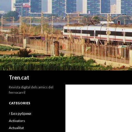
Cerca
Tren.cat
Revista digital dels amics del
ferrocarril
CATEGORIES
! Без рубрики
Activators
Actualitat