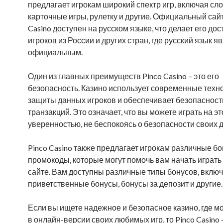
предлагает игрокам широкий спектр игр, включая сло
карточные игры, рулетку и другие. Официальный сайт
Casino доступен на русском языке, что делает его до
игроков из России и других стран, где русский язык я
официальным.
Один из главных преимуществ Pinco Casino – это его
безопасность. Казино использует современные техн
защиты данных игроков и обеспечивает безопасност
транзакций. Это означает, что вы можете играть на эт
уверенностью, не беспокоясь о безопасности своих 
Pinco Casino также предлагает игрокам различные бо
промокоды, которые могут помочь вам начать играть
сайте. Вам доступны различные типы бонусов, вклю
приветственные бонусы, бонусы за депозит и другие.
Если вы ищете надежное и безопасное казино, где м
в онлайн-версии своих любимых игр, то Pinco Casino 