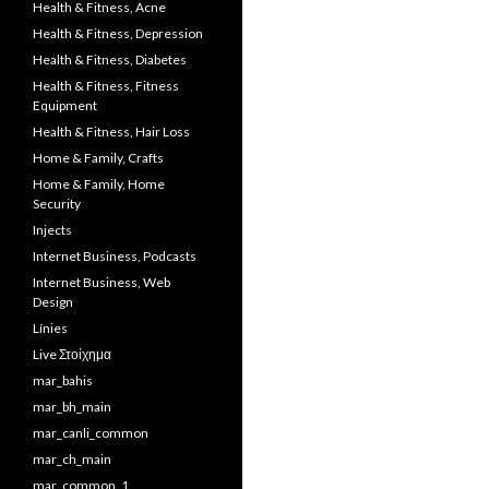
Health & Fitness, Acne
Health & Fitness, Depression
Health & Fitness, Diabetes
Health & Fitness, Fitness
Equipment
Health & Fitness, Hair Loss
Home & Family, Crafts
Home & Family, Home
Security
Injects
Internet Business, Podcasts
Internet Business, Web
Design
Línies
Live Στοίχημα
mar_bahis
mar_bh_main
mar_canli_common
mar_ch_main
mar_common_1