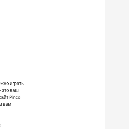
ожно играть
– это ваш
айт Pinco
им вам
е