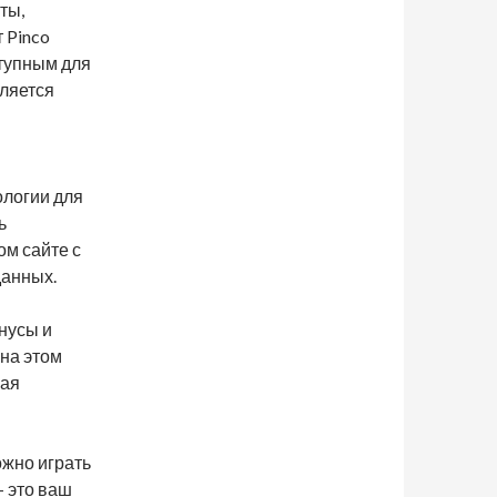
ты,
 Pinco
ступным для
вляется
ологии для
ь
ом сайте с
данных.
нусы и
 на этом
чая
ожно играть
– это ваш