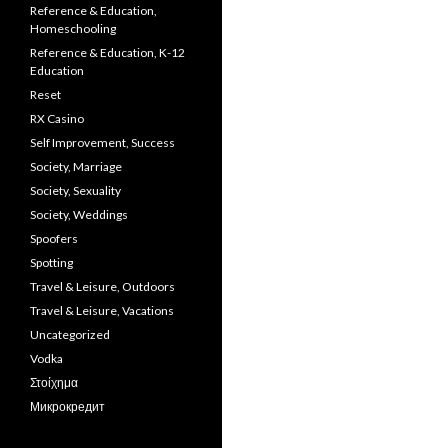
Reference & Education,
Homeschooling
Reference & Education, K-12
Education
Reset
RX Casino
Self Improvement, Success
Society, Marriage
Society, Sexuality
Society, Weddings
Spoofers
Spotting
Travel & Leisure, Outdoors
Travel & Leisure, Vacations
Uncategorized
Vodka
Στοίχημα
Микрокредит