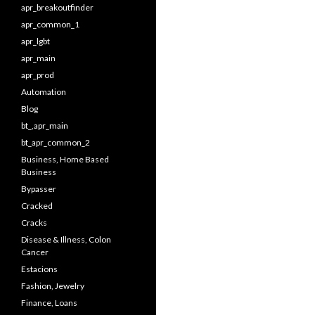
apr_breakoutfinder
apr_common_1
apr_lgbt
apr_main
apr_prod
Automation
Blog
bt_,apr_main
bt_apr_common_2
Business, Home Based
Business
Bypasser
Cracked
Cracks
Disease & Illness, Colon
Cancer
Estacions
Fashion, Jewelry
Finance, Loans