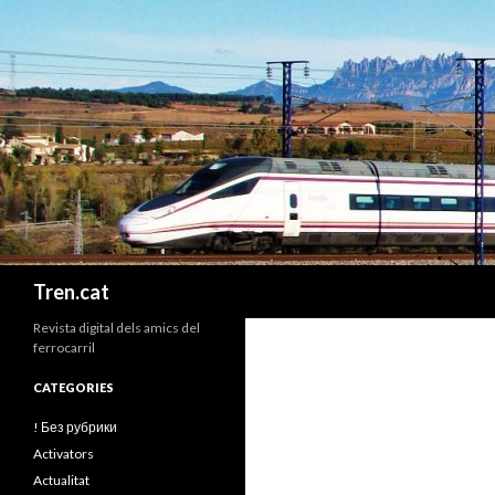
Cerca
Tren.cat
Revista digital dels amics del
ferrocarril
CATEGORIES
! Без рубрики
Activators
Actualitat