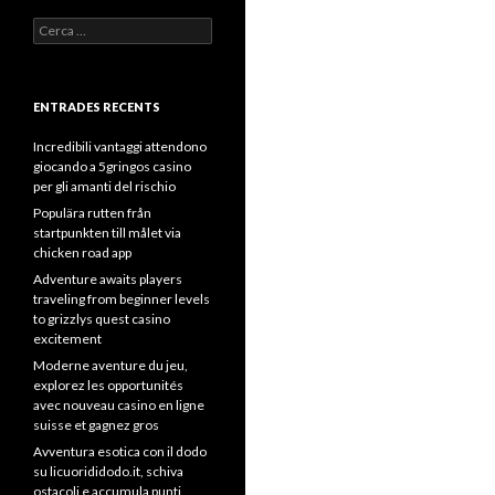
Cerca:
ENTRADES RECENTS
Incredibili vantaggi attendono
giocando a 5gringos casino
per gli amanti del rischio
Populära rutten från
startpunkten till målet via
chicken road app
Adventure awaits players
traveling from beginner levels
to grizzlys quest casino
excitement
Moderne aventure du jeu,
explorez les opportunités
avec nouveau casino en ligne
suisse et gagnez gros
Avventura esotica con il dodo
su licuorididodo.it, schiva
ostacoli e accumula punti