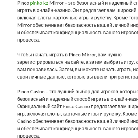
Pinco
pinko kz
Mirror – это безопасный и надежный с
играть в онлайн-казино. Он предлагает вам широкий 
включая слоты, карточные игры и рулетку. Кроме того
Mirror обеспечивает безопасность вашей личной и
и обеспечивает конфиденциальность вашего игрово
процесса.
Чтобы начать играть в Pinco Mirror, вам нужно
зарегистрироваться на сайте, а затем выбрать игру, 
вам понравилась. Затем, вы можете начать играть, и
свои личные данные, которые вы ввели при регистра
Pinco Casino – это лучший выбор для игроков, которы
безопасный и надежный способ играть в онлайн-кази
Официальный сайт Pinco Casino предлагает вам ши
игр, включая слоты, карточные игры и рулетку. Кроме 
Casino обеспечивает безопасность вашей личной и
и обеспечивает конфиденциальность вашего игрово
процесса.