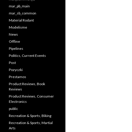
mar_pb_main
mar_sb_common
Material Rodant
Modelisme
News
Offline
Pipelines
Politics, Current Events
Post
Pozyczki
Prestamos
Product Reviews, Book
Reviews
Product Reviews, Consumer
Electronics
public
Recreation & Sports, Biking
Recreation & Sports, Martial
Arts