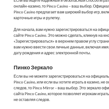
Если вы ищете надежный и безопасный способ играт
онлайн-казино, то Pinco Casino – ваш выбор. Официа
Pinco Casino предлагает вам широкий выбор игр, вкл
карточные игры и рулетку.
Для начала, вам нужно зарегистрироваться на офи
сайте Pinco Casino. Это можно сделать, кликнув на кн
«Зарегистрироваться» в верхнем правом углу страни
вам нужно ввести свои личные данные, включая имя
дату рождения и адрес электронной почты.
Пинко Зеркало
Если вы не можете зарегистрироваться на официал
Pinco Casino, или если вы хотите играть в казино, не 
следов, то Pinco Mirror – ваш выбор. Это зеркало о
сайта Pinco Casino, которое позволяет игрокам играть
не оставляя следов.