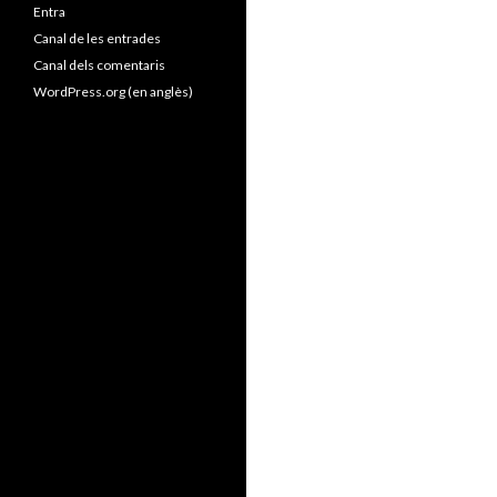
Entra
Canal de les entrades
Canal dels comentaris
WordPress.org (en anglès)