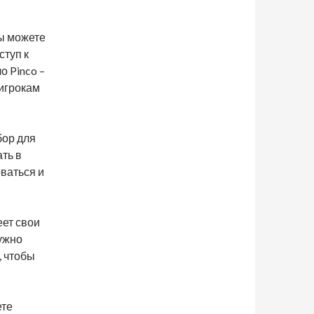
вы можете
ступ к
о Pinco –
 игрокам
бор для
ать в
ваться и
еет свои
ужно
, чтобы
ете