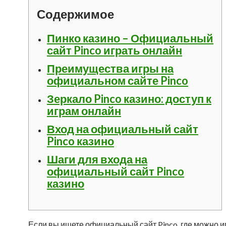
Содержимое
Пинко казино – Официальный
сайт Pinco играть онлайн
Преимущества игры на
официальном сайте Pinco
Зеркало Pinco казино: доступ к
играм онлайн
Вход на официальный сайт
Pinco казино
Шаги для входа на
официальный сайт Pinco
казино
Если вы ищете официальный сайт Pinco, где можно и