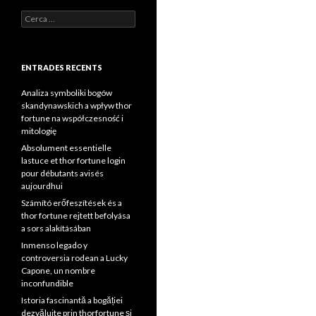
Cerca:
ENTRADES RECENTS
Analiza symboliki bogów
skandynawskich a wpływ thor
fortune na współczesność i
mitologię
Absolument essentielle
lastuce et thor fortune login
pour débutants avisés
aujourdhui
Számító erőfeszítések és a
thor fortune rejtett befolyása
a sors alakításában
Inmenso legado y
controversia rodean a Lucky
Capone, un nombre
inconfundible
Istoria fascinantă a bogăției
dezvăluite prin thorfortune și