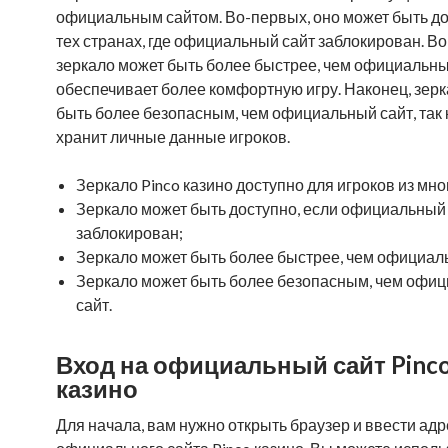
официальным сайтом. Во-первых, оно может быть до
тех странах, где официальный сайт заблокирован. Во
зеркало может быть более быстрее, чем официальный
обеспечивает более комфортную игру. Наконец, зер
быть более безопасным, чем официальный сайт, так 
хранит личные данные игроков.
Зеркало Pinco казино доступно для игроков из мно
Зеркало может быть доступно, если официальный
заблокирован;
Зеркало может быть более быстрее, чем официал
Зеркало может быть более безопасным, чем офи
сайт.
Вход на официальный сайт Pinc
казино
Для начала, вам нужно открыть браузер и ввести адр