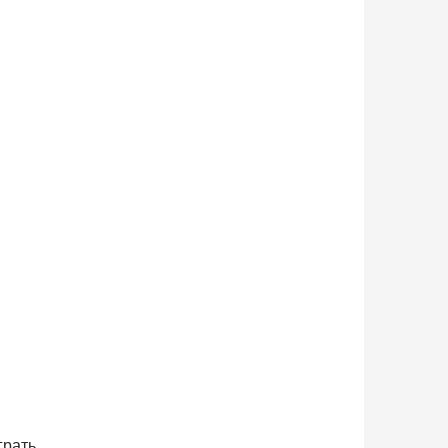
грать