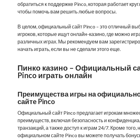
обратиться к поддержке Pinco, которая работает круг
чтобы помочь вам решить любые вопросы.
В целом, официальный сайт Pinco – это отличный вы
игроков, которые ищут онлайн-казино, где можно игр
различных играх. Мы рекомендуем вам зарегистриро
начать играть, если вы не сделали этого еще.
Пинко казино – Официальный с
Pinco играть онлайн
Преимущества игры на официальн
сайте Pinco
Официальный сайт Pinco предлагает игрокам множе
преимуществ, включая безопасность и конфиденциа
транзакций, а также доступ к играм 24/7. Кроме того, 
официальном сайте Pinco вы можете получать бонус