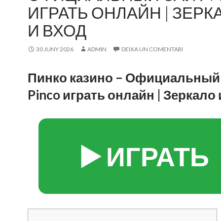
ИГРАТЬ ОНЛАЙН | ЗЕРК
И ВХОД
30 JUNY 2026
ADMIN
DEIXA UN COMENTARI
Пинко казино – Официальный
Pinco играть онлайн | Зеркало 
▶️ ИГРАТЬ