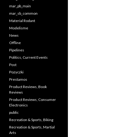
mar_pb_main
mar_sb_common
Material Rodant
Modelisme
News
Offline
Pipelines
Politics, Current Events
Post
Pozyczki
Prestamos
Product Reviews, Book
Reviews
Product Reviews, Consumer
Electronics
public
Recreation & Sports, Biking
Recreation & Sports, Martial
Arts