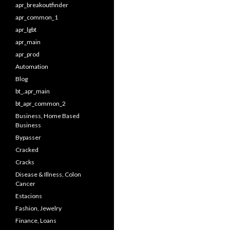
apr_breakoutfinder
apr_common_1
apr_lgbt
apr_main
apr_prod
Automation
Blog
bt_,apr_main
bt_apr_common_2
Business, Home Based
Business
Bypasser
Cracked
Cracks
Disease & Illness, Colon
Cancer
Estacions
Fashion, Jewelry
Finance, Loans