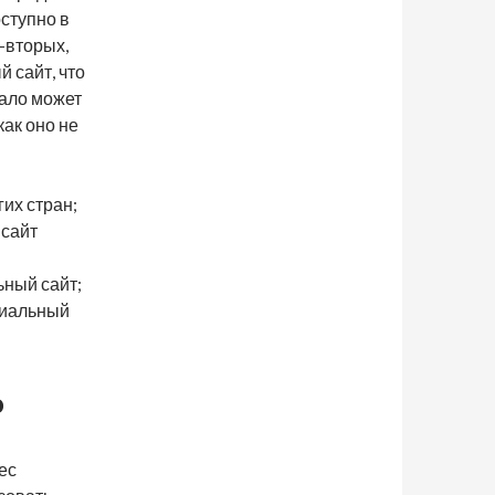
ступно в
-вторых,
 сайт, что
кало может
как оно не
гих стран;
 сайт
ьный сайт;
циальный
o
ес