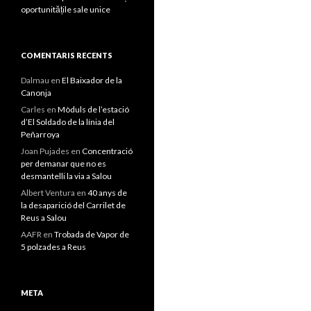
oportunitățile sale unice
COMENTARIS RECENTS
Dalmau
en
El Baixador de la
Canonja
Carles
en
Mòduls de l’estació
d’El Soldado de la línia del
Peñarroya
Joan Pujades
en
Concentració
per demanar que no es
desmantelli la via a Salou
Albert Ventura
en
40 anys de
la desaparició del Carrilet de
Reus a Salou
AAFR
en
Trobada de Vapor de
5 polzades a Reus
META