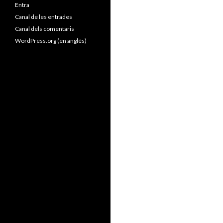
Entra
Canal de les entrades
Canal dels comentaris
WordPress.org (en anglès)