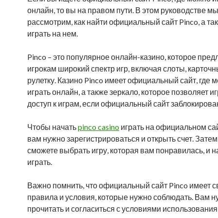
онлайн, то вы на правом пути. В этом руководстве м
рассмотрим, как найти официальный сайт Pinco, а так
играть на нем.
Pinco – это популярное онлайн-казино, которое пред
игрокам широкий спектр игр, включая слоты, карточн
рулетку. Казино Pinco имеет официальный сайт, где 
играть онлайн, а также зеркало, которое позволяет и
доступ к играм, если официальный сайт заблокирова
Чтобы начать
pinco casino
играть на официальном сай
вам нужно зарегистрироваться и открыть счет. Затем
сможете выбрать игру, которая вам понравилась, и н
играть.
Важно помнить, что официальный сайт Pinco имеет с
правила и условия, которые нужно соблюдать. Вам н
прочитать и согласиться с условиями использования