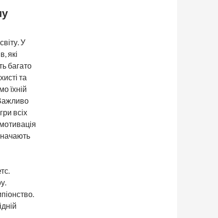
му
світу. У
, які
ть багато
хисті та
мо їхній
 Важливо
гри всіх
, мотивація
изначають
тс.
у.
мпіонство.
ідній