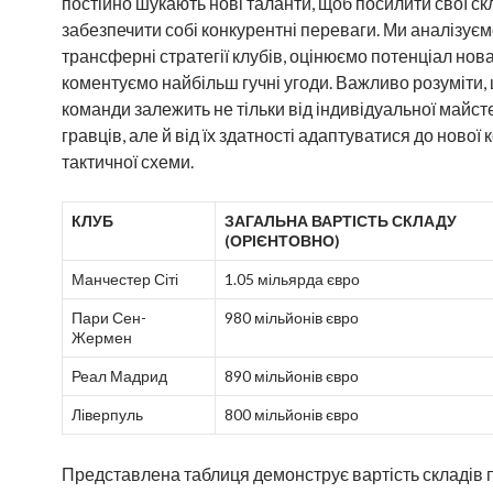
постійно шукають нові таланти, щоб посилити свої ск
забезпечити собі конкурентні переваги. Ми аналізує
трансферні стратегії клубів, оцінюємо потенціал нова
коментуємо найбільш гучні угоди. Важливо розуміти, 
команди залежить не тільки від індивідуальної майст
гравців, але й від їх здатності адаптуватися до нової
тактичної схеми.
КЛУБ
ЗАГАЛЬНА ВАРТІСТЬ СКЛАДУ
(ОРІЄНТОВНО)
Манчестер Сіті
1.05 мільярда євро
Пари Сен-
980 мільйонів євро
Жермен
Реал Мадрид
890 мільйонів євро
Ліверпуль
800 мільйонів євро
Представлена таблиця демонструє вартість складів 