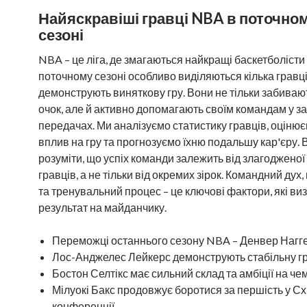
Найяскравіші гравці NBA в поточно
сезоні
NBA – це ліга, де змагаються найкращі баскетболісти 
поточному сезоні особливо виділяються кілька гравців
демонструють виняткову гру. Вони не тільки забиваю
очок, але й активно допомагають своїм командам у за
передачах. Ми аналізуємо статистику гравців, оцінює
вплив на гру та прогнозуємо їхню подальшу кар'єру.
розуміти, що успіх команди залежить від злагодженої 
гравців, а не тільки від окремих зірок. Командний дух
та тренувальний процес – це ключові фактори, які в
результат на майданчику.
Переможці останнього сезону NBA – Денвер Нагге
Лос-Анджелес Лейкерс демонструють стабільну гр
Бостон Селтікс має сильний склад та амбіції на че
Мілуокі Бакс продовжує боротися за першість у Сх
конференції.