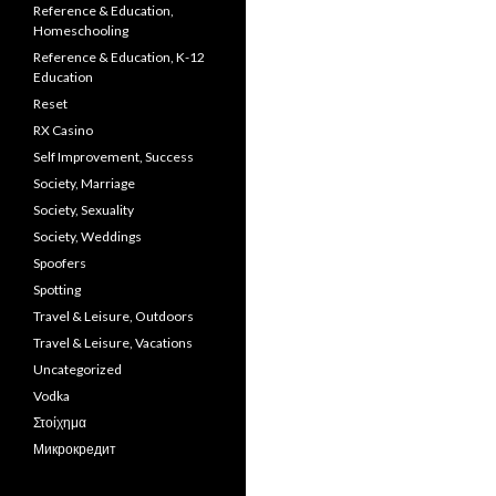
Reference & Education,
Homeschooling
Reference & Education, K-12
Education
Reset
RX Casino
Self Improvement, Success
Society, Marriage
Society, Sexuality
Society, Weddings
Spoofers
Spotting
Travel & Leisure, Outdoors
Travel & Leisure, Vacations
Uncategorized
Vodka
Στοίχημα
Микрокредит