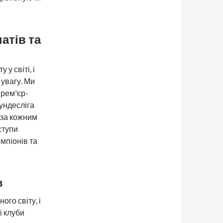
атів та
у світі, і
 увагу. Ми
Прем'єр-
Бундесліга
 за кожним
ступи
мпіонів та
в
го світу, і
і клуби