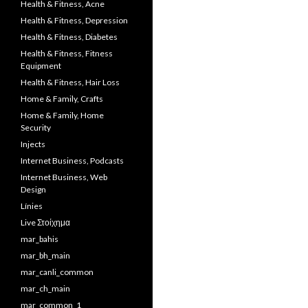
Health & Fitness, Acne
Health & Fitness, Depression
Health & Fitness, Diabetes
Health & Fitness, Fitness
Equipment
Health & Fitness, Hair Loss
Home & Family, Crafts
Home & Family, Home
Security
Injects
Internet Business, Podcasts
Internet Business, Web
Design
Línies
Live Στοίχημα
mar_bahis
mar_bh_main
mar_canli_common
mar_ch_main
mar_common_1