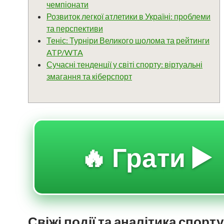
чемпіонати
Розвиток легкої атлетики в Україні: проблеми
та перспективи
Теніс: Турніри Великого шолома та рейтинги
ATP/WTA
Сучасні тенденції у світі спорту: віртуальні
змагання та кіберспорт
🔥 Грати ▶️
Свіжі події та аналітика спорт