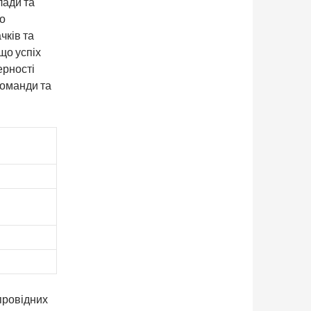
лади та
мо
чків та
що успіх
ерності
 команди та
провідних