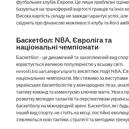
футбольних клубів Європи. Це лише приблизні оцінки,
базуються на трансферній вартості гравців та їхніх к
Висока вартість складу не завжди гарантує успіх, але
свідчить про фінансові можливості клубу та його амбіц
Баскетбол: NBA, Євроліга та
національні чемпіонати
Баскетбол – це динамічний та захоплюючий вид спорт
користується великою популярністю у всьому світі.
novosti.biz.ua/category/sports висвітлює події NBA, Єв
національних чемпіонатів. Ми стежимо за виступами
українських баскетболістів у міжнародних лігах, анал
тактику команд та коментуємо ключові матчі. Увага п
розвитку молодих талантів та перспективам українсь
баскетболу на міжнародній арені. Баскетбол, як і буд
інший вид спорту, не стоїть на місці, постійно еволюці
з’являються нові тактики, стратегії та методики трену