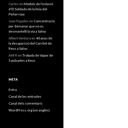
Carles
en
Mòduls de l’estació
d’El Soldado de la línia del
Peñarroya
Joan Pujades
en
Concentració
per demanar que no es
desmantelli la via a Salou
Albert Ventura
en
40 anys de
la desaparició del Carrilet de
Reus a Salou
AAFR
en
Trobada de Vapor de
5 polzades a Reus
META
Entra
Canal de les entrades
Canal dels comentaris
WordPress.org (en anglès)