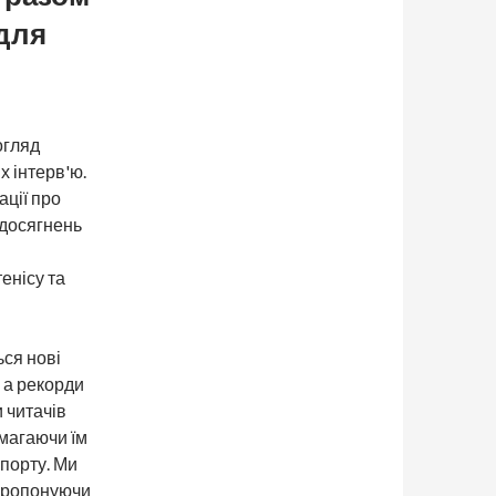
 для
огляд
х інтерв'ю.
ції про
 досягнень
енісу та
ься нові
 а рекорди
 читачів
магаючи їм
спорту. Ми
 пропонуючи