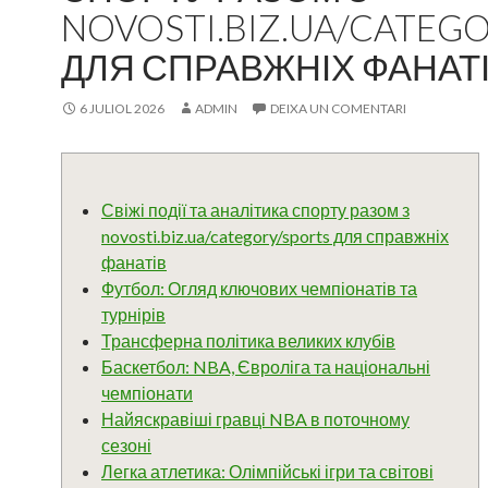
NOVOSTI.BIZ.UA/CATEG
ДЛЯ СПРАВЖНІХ ФАНАТ
6 JULIOL 2026
ADMIN
DEIXA UN COMENTARI
Свіжі події та аналітика спорту разом з
novosti.biz.ua/category/sports для справжніх
фанатів
Футбол: Огляд ключових чемпіонатів та
турнірів
Трансферна політика великих клубів
Баскетбол: NBA, Євроліга та національні
чемпіонати
Найяскравіші гравці NBA в поточному
сезоні
Легка атлетика: Олімпійські ігри та світові