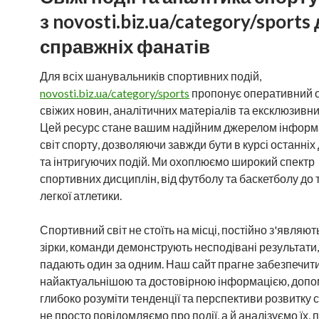
з novosti.biz.ua/category/sports
справжніх фанатів
Для всіх шанувальників спортивних подій,
novosti.biz.ua/category/sports
пропонує оперативний 
свіжих новин, аналітичних матеріалів та ексклюзивни
Цей ресурс стане вашим надійним джерелом інформа
світ спорту, дозволяючи завжди бути в курсі останніх
та інтригуючих подій. Ми охоплюємо широкий спектр
спортивних дисциплін, від футболу та баскетболу до т
легкої атлетики.
Спортивний світ не стоїть на місці, постійно з'являют
зірки, команди демонструють несподівані результати,
падають один за одним. Наш сайт прагне забезпечити
найактуальнішою та достовірною інформацією, допо
глибоко розуміти тенденції та перспективи розвитку 
не просто повідомляємо про події, а й аналізуємо їх,