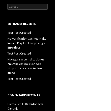
Cerca:
ENTRADES RECENTS
Test Post Created
No Verification Casinos Make
Instant Play Feel Surprisingly
Effortless
Test Post Created
Navegar sin complicaciones
en Stake casino: cuando la
simplicidad se convierte en
juego
Test Post Created
COMENTARIS RECENTS
Dalmau
en
El Baixador de la
Canonja