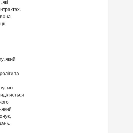
 які
онтрактах.
 вона
ії.
у, який
роліги та
ізуємо
риділяється
кого
ь-який
онує,
вань.