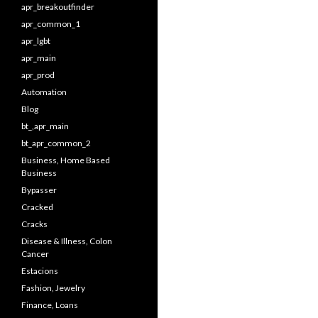
apr_breakoutfinder
apr_common_1
apr_lgbt
apr_main
apr_prod
Automation
Blog
bt_,apr_main
bt_apr_common_2
Business, Home Based
Business
Bypasser
Cracked
Cracks
Disease & Illness, Colon
Cancer
Estacions
Fashion, Jewelry
Finance, Loans