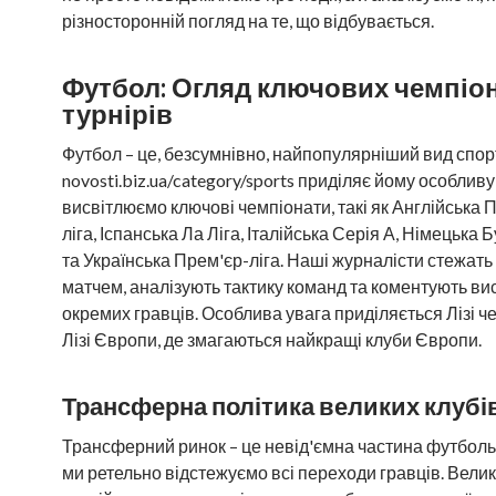
різносторонній погляд на те, що відбувається.
Футбол: Огляд ключових чемпіон
турнірів
Футбол – це, безсумнівно, найпопулярніший вид спорту 
novosti.biz.ua/category/sports приділяє йому особливу
висвітлюємо ключові чемпіонати, такі як Англійська 
ліга, Іспанська Ла Ліга, Італійська Серія А, Німецька 
та Українська Прем'єр-ліга. Наші журналісти стежать
матчем, аналізують тактику команд та коментують ви
окремих гравців. Особлива увага приділяється Лізі че
Лізі Європи, де змагаються найкращі клуби Європи.
Трансферна політика великих клубі
Трансферний ринок – це невід'ємна частина футбольно
ми ретельно відстежуємо всі переходи гравців. Велик