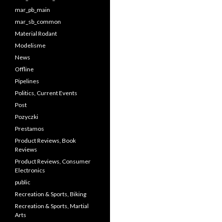
mar_pb_main
mar_sb_common
Material Rodant
Modelisme
News
Offline
Pipelines
Politics, Current Events
Post
Pozyczki
Prestamos
Product Reviews, Book
Reviews
Product Reviews, Consumer
Electronics
public
Recreation & Sports, Biking
Recreation & Sports, Martial
Arts