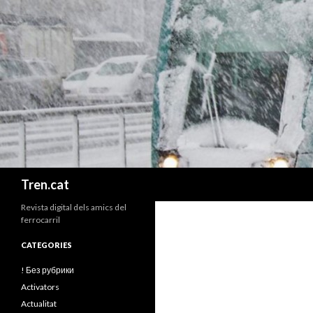
Cerca
Tren.cat
Revista digital dels amics del
ferrocarril
CATEGORIES
! Без рубрики
Activators
Actualitat