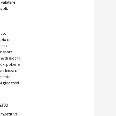
r valutare
voli.
oco,
mpio e
 una
er sport
ne di giochi
ack, poker e
perienza di
temente
ai giocatori
iato
mpetitive,