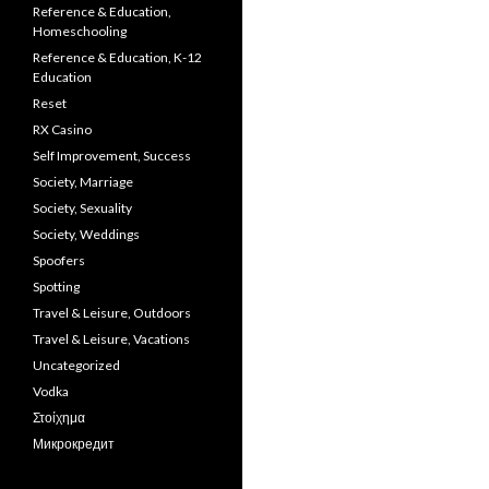
Reference & Education,
Homeschooling
Reference & Education, K-12
Education
Reset
RX Casino
Self Improvement, Success
Society, Marriage
Society, Sexuality
Society, Weddings
Spoofers
Spotting
Travel & Leisure, Outdoors
Travel & Leisure, Vacations
Uncategorized
Vodka
Στοίχημα
Микрокредит