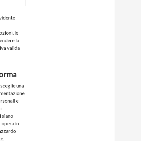
vidente
pzioni, le
rendere la
iva valida
aforma
 sceglie una
lementazione
ersonali e
i
i siano
t
opera in
'azzardo
e.