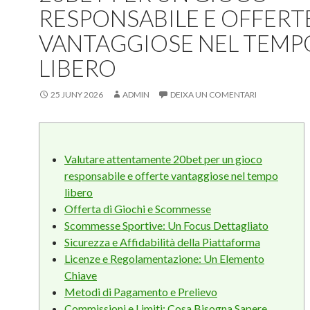
RESPONSABILE E OFFERT
VANTAGGIOSE NEL TEMP
LIBERO
25 JUNY 2026
ADMIN
DEIXA UN COMENTARI
Valutare attentamente 20bet per un gioco
responsabile e offerte vantaggiose nel tempo
libero
Offerta di Giochi e Scommesse
Scommesse Sportive: Un Focus Dettagliato
Sicurezza e Affidabilità della Piattaforma
Licenze e Regolamentazione: Un Elemento
Chiave
Metodi di Pagamento e Prelievo
Commissioni e Limiti: Cosa Bisogna Sapere