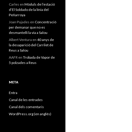
Carles
en
Mòduls de l’estació
d’El Soldado de la línia del
Peñarroya
Joan Pujades
en
Concentració
per demanar que no es
desmantelli la via a Salou
Albert Ventura
en
40 anys de
la desaparició del Carrilet de
Reus a Salou
AAFR
en
Trobada de Vapor de
5 polzades a Reus
META
Entra
Canal de les entrades
Canal dels comentaris
WordPress.org (en anglès)