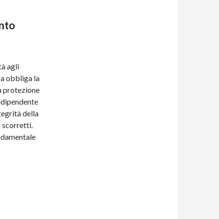
nto
à agli
za obbliga la
a protezione
indipendente
tegrità della
 scorretti.
ondamentale