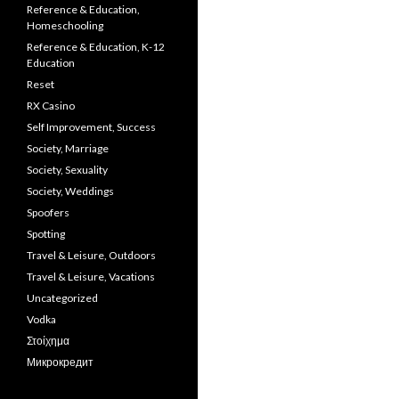
Reference & Education,
Homeschooling
Reference & Education, K-12
Education
Reset
RX Casino
Self Improvement, Success
Society, Marriage
Society, Sexuality
Society, Weddings
Spoofers
Spotting
Travel & Leisure, Outdoors
Travel & Leisure, Vacations
Uncategorized
Vodka
Στοίχημα
Микрокредит