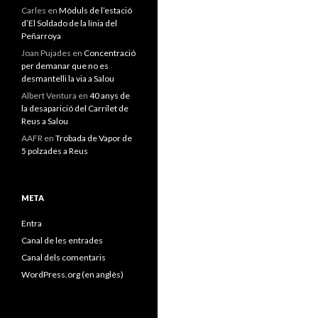
Carles
en
Mòduls de l’estació
d’El Soldado de la línia del
Peñarroya
Joan Pujades
en
Concentració
per demanar que no es
desmantelli la via a Salou
Albert Ventura
en
40 anys de
la desaparició del Carrilet de
Reus a Salou
AAFR
en
Trobada de Vapor de
5 polzades a Reus
META
Entra
Canal de les entrades
Canal dels comentaris
WordPress.org (en anglès)