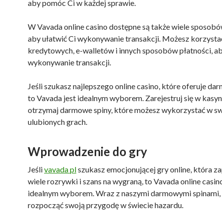
aby pomóc Ci w każdej sprawie.
W Vavada online casino dostępne są także wiele sposobó
aby ułatwić Ci wykonywanie transakcji. Możesz korzystać
kredytowych, e-walletów i innych sposobów płatności, ab
wykonywanie transakcji.
Jeśli szukasz najlepszego online casino, które oferuje da
to Vavada jest idealnym wyborem. Zarejestruj się w kasyni
otrzymaj darmowe spiny, które możesz wykorzystać w s
ulubionych grach.
Wprowadzenie do gry
Jeśli
vavada pl
szukasz emocjonującej gry online, która z
wiele rozrywki i szans na wygraną, to Vavada online casino
idealnym wyborem. Wraz z naszymi darmowymi spinami,
rozpocząć swoją przygodę w świecie hazardu.