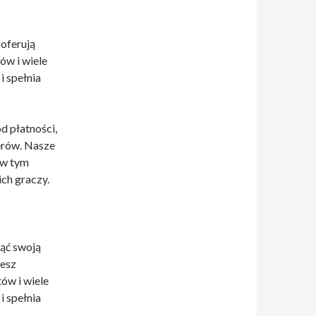
 oferują
ów i wiele
i spełnia
d płatności,
erów. Nasze
 w tym
ich graczy.
ąć swoją
żesz
tów i wiele
i spełnia