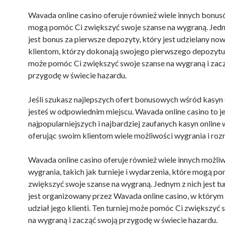
Wavada online casino oferuje również wiele innych bonus
mogą pomóc Ci zwiększyć swoje szanse na wygraną. Jedn
jest bonus za pierwsze depozyty, który jest udzielany n
klientom, którzy dokonają swojego pierwszego depozytu
może pomóc Ci zwiększyć swoje szanse na wygraną i zac
przygodę w świecie hazardu.
Jeśli szukasz najlepszych ofert bonusowych wśród kasyn o
jesteś w odpowiednim miejscu. Wavada online casino to j
najpopularniejszych i najbardziej zaufanych kasyn online 
oferując swoim klientom wiele możliwości wygrania i roz
Wavada online casino oferuje również wiele innych możli
wygrania, takich jak turnieje i wydarzenia, które mogą p
zwiększyć swoje szanse na wygraną. Jednym z nich jest tur
jest organizowany przez Wavada online casino, w który
udział jego klienti. Ten turniej może pomóc Ci zwiększyć 
na wygraną i zacząć swoją przygodę w świecie hazardu.