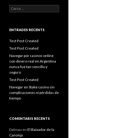
Cerca:
ENTRADES RECENTS
Test Post Created
Test Post Created
Navegar por casinos online
con dinero real en Argentina
nunca fue tan sencillo y
seguro
Test Post Created
Navegar en Stake casino sin
complicaciones ni pérdidas de
tiempo
COMENTARIS RECENTS
Dalmau
en
El Baixador de la
Canonja