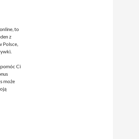
nline, to
eden z
w Polsce,
rywki.
ą pomóc Ci
onus
us może
oją