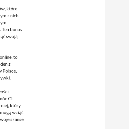
ów, które
ym z nich
owym
. Ten bonus
ząć swoją
nline, to
eden z
w Polsce,
rywki.
wości
omóc Ci
niej, który
m mogą wziąć
swoje szanse