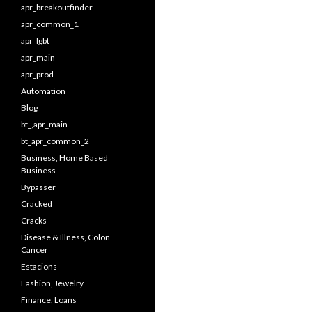
apr_breakoutfinder
apr_common_1
apr_lgbt
apr_main
apr_prod
Automation
Blog
bt_,apr_main
bt_apr_common_2
Business, Home Based
Business
Bypasser
Cracked
Cracks
Disease & Illness, Colon
Cancer
Estacions
Fashion, Jewelry
Finance, Loans