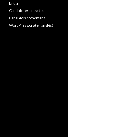
Entra
Canal de les entrades
Canal dels comentaris
WordPress.org (en anglès)