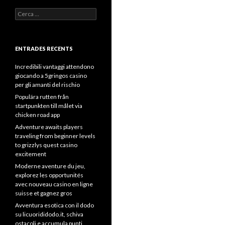
Cerca:
ENTRADES RECENTS
Incredibili vantaggi attendono
giocando a 5gringos casino
per gli amanti del rischio
Populära rutten från
startpunkten till målet via
chicken road app
Adventure awaits players
traveling from beginner levels
to grizzlys quest casino
excitement
Moderne aventure du jeu,
explorez les opportunités
avec nouveau casino en ligne
suisse et gagnez gros
Avventura esotica con il dodo
su licuorididodo.it, schiva
ostacoli e accumula punti