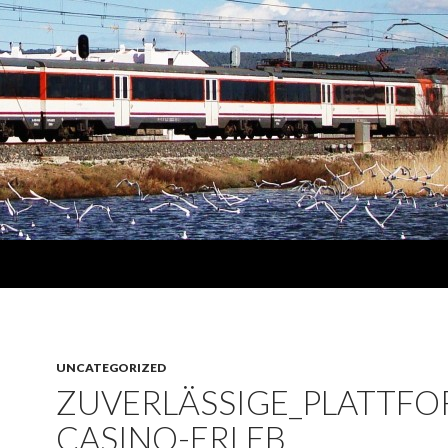
UNCATEGORIZED
ZUVERLÄSSIGE_PLATTFO
CASINO-ERLEB