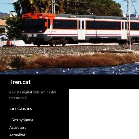
Cerca
Tren.cat
Revista digital dels amics del
ferrocarril
CATEGORIES
! Без рубрики
Activators
Actualitat