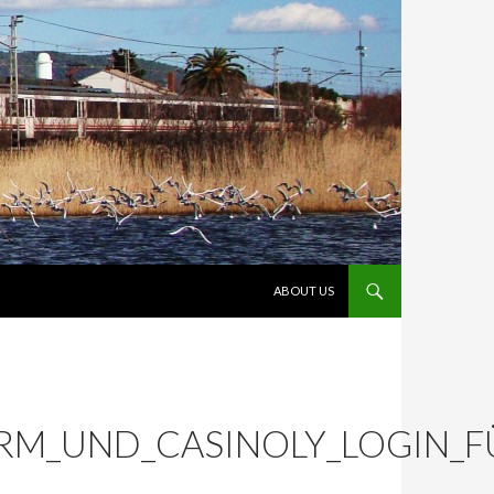
VÉS AL CONTINGUT
ABOUT US
RM_UND_CASINOLY_LOGIN_FÜ