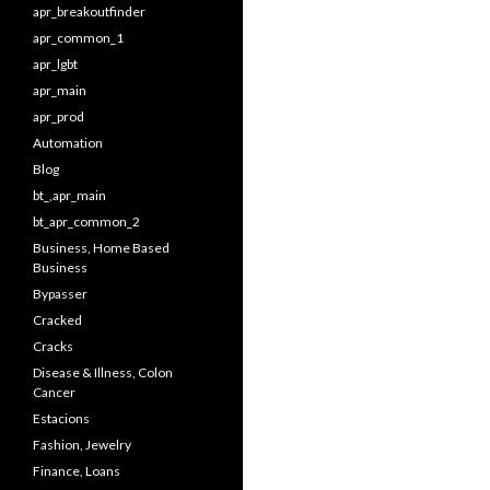
apr_breakoutfinder
apr_common_1
apr_lgbt
apr_main
apr_prod
Automation
Blog
bt_,apr_main
bt_apr_common_2
Business, Home Based
Business
Bypasser
Cracked
Cracks
Disease & Illness, Colon
Cancer
Estacions
Fashion, Jewelry
Finance, Loans