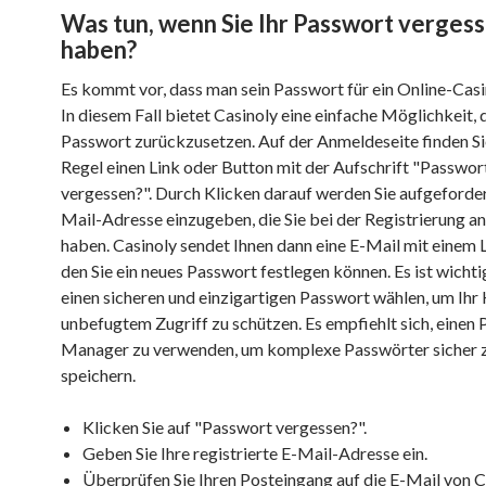
Was tun, wenn Sie Ihr Passwort verges
haben?
Es kommt vor, dass man sein Passwort für ein Online-Casi
In diesem Fall bietet Casinoly eine einfache Möglichkeit, 
Passwort zurückzusetzen. Auf der Anmeldeseite finden Sie
Regel einen Link oder Button mit der Aufschrift "Passwor
vergessen?". Durch Klicken darauf werden Sie aufgefordert
Mail-Adresse einzugeben, die Sie bei der Registrierung 
haben. Casinoly sendet Ihnen dann eine E-Mail mit einem L
den Sie ein neues Passwort festlegen können. Es ist wichtig
einen sicheren und einzigartigen Passwort wählen, um Ihr
unbefugtem Zugriff zu schützen. Es empfiehlt sich, einen
Manager zu verwenden, um komplexe Passwörter sicher 
speichern.
Klicken Sie auf "Passwort vergessen?".
Geben Sie Ihre registrierte E-Mail-Adresse ein.
Überprüfen Sie Ihren Posteingang auf die E-Mail von C