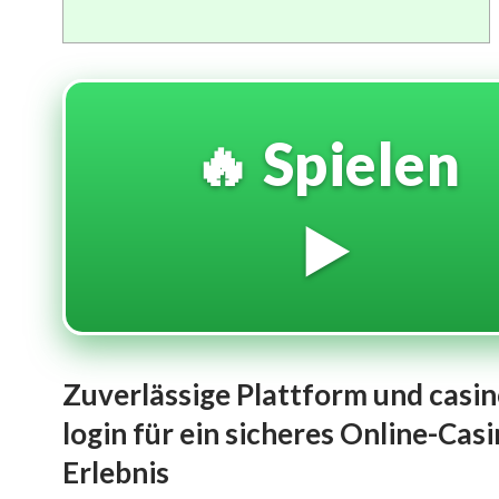
🔥 Spielen
▶️
Zuverlässige Plattform und casin
login für ein sicheres Online-Casi
Erlebnis