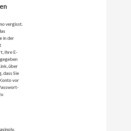
sen
no vergisst.
das
 in der
t
, Ihre E-
angegeben
ink, über
, dass Sie
 Konto vor
 Passwort-
zu
asinoly.