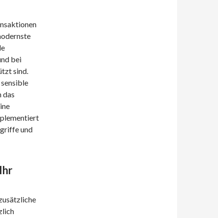
ansaktionen
 modernste
le
nd bei
tzt sind.
 sensible
h das
ine
mplementiert
griffe und
Ihr
zusätzliche
zlich