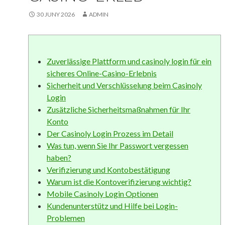
30 JUNY 2026
ADMIN
Zuverlässige Plattform und casinoly login für ein
sicheres Online-Casino-Erlebnis
Sicherheit und Verschlüsselung beim Casinoly
Login
Zusätzliche Sicherheitsmaßnahmen für Ihr
Konto
Der Casinoly Login Prozess im Detail
Was tun, wenn Sie Ihr Passwort vergessen
haben?
Verifizierung und Kontobestätigung
Warum ist die Kontoverifizierung wichtig?
Mobile Casinoly Login Optionen
Kundenunterstütz und Hilfe bei Login-
Problemen