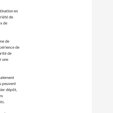
tination en
riété de
ux de
rme de
xpérience de
urité de
r une
galement
rs peuvent
ier dépôt,
ns
ts.