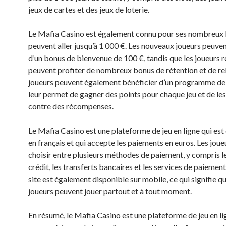
jeux de cartes et des jeux de loterie.
Le Mafia Casino est également connu pour ses nombreux 
peuvent aller jusqu’à 1 000 €. Les nouveaux joueurs peuven
d’un bonus de bienvenue de 100 €, tandis que les joueurs r
peuvent profiter de nombreux bonus de rétention et de re
joueurs peuvent également bénéficier d’un programme de f
leur permet de gagner des points pour chaque jeu et de le
contre des récompenses.
Le Mafia Casino est une plateforme de jeu en ligne qui est
en français et qui accepte les paiements en euros. Les jou
choisir entre plusieurs méthodes de paiement, y compris l
crédit, les transferts bancaires et les services de paiement 
site est également disponible sur mobile, ce qui signifie qu
joueurs peuvent jouer partout et à tout moment.
En résumé, le Mafia Casino est une plateforme de jeu en li