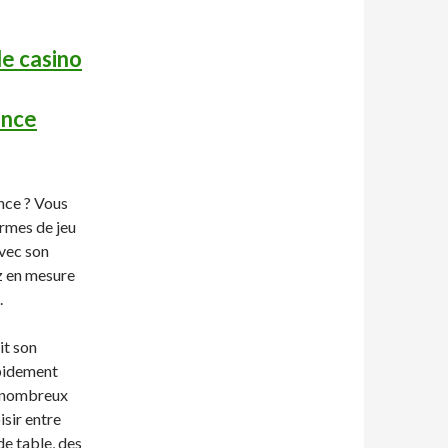
de casino
ance
ance ? Vous
ormes de jeu
Avec son
z en mesure
.
it son
apidement
es nombreux
isir entre
de table, des