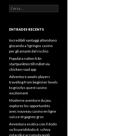
Cerca:
ENTRADES RECENTS
Incredibili vantaggi attendono
giocando a 5gringos casino
per gli amanti del rischio
Populära rutten från
startpunkten till målet via
chicken road app
Adventure awaits players
traveling from beginner levels
to grizzlys quest casino
excitement
Moderne aventure du jeu,
explorez les opportunités
avec nouveau casino en ligne
suisse et gagnez gros
Avventura esotica con il dodo
su licuorididodo.it, schiva
ostacoli e accumula punti