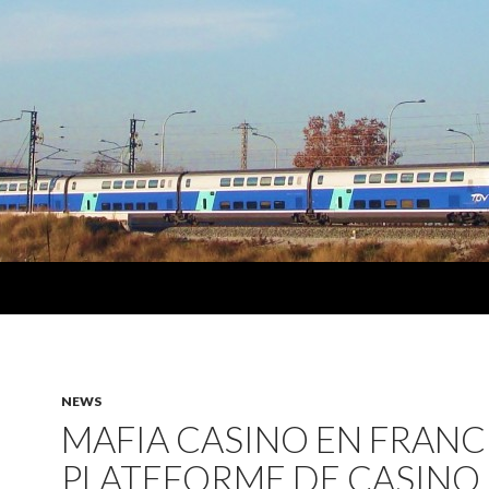
NEWS
MAFIA CASINO EN FRANC
PLATEFORME DE CASINO