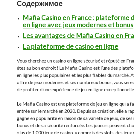
Содержимое
Mafia Casino en France : plateforme 
en ligne avec jeux modernes et bonus
Les avantages de Mafia Casino en Fr
La plateforme de casino en ligne
Vous cherchez un casino en ligne sécurisé et réputé en Fr
êtes au bon endroit ! Le Mafia Casino est l’une des platef
en ligne les plus populaires et les plus fiables du marché. 
offre de jeux modernes et ses nombreux bonus, vous sere
de profiter d’une expérience de jeu en ligne exceptionnelle
Le Mafia Casino est une plateforme de jeu en ligne qui a fa
entrée sur le marché en 2020. Depuis sa création, elle a r
gagné en popularité en raison de sa variété de jeux, de s
bonus et de sa sécurité renforcée. Les joueurs peuvent cho
plus de 1 000 jeux de casino, y compris des slots, des jeux 