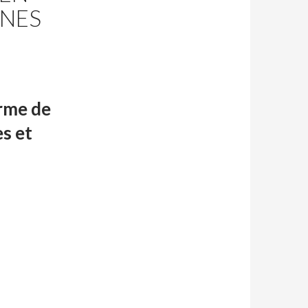
RNES
orme de
s et