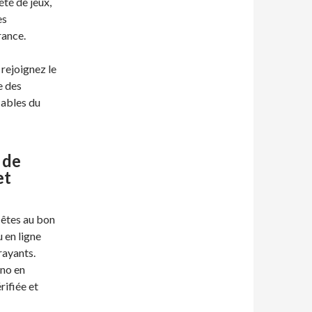
été de jeux,
es
rance.
 rejoignez le
e des
fiables du
 de
et
s êtes au bon
 en ligne
rayants.
ino en
rifiée et